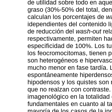
de utilidad sobre todo en aq
graso (30%-50% del total, den
calculan los porcentajes de
w
idependientes del contenido li
de reducción del
wash-out
rel
respectivamente, permiten ha
especificidad de 100%. Los t
los feocromocitomas, tienen p
son heterogéneos e hipervasc
mucho menor en fase tardía.
espontáneamente hiperdensos 
hipodensos y los quistes son
que no realzan con contraste. 
imagenológico en la totalidad
fundamentales en cuanto al t
mayoría de los casos de la ind