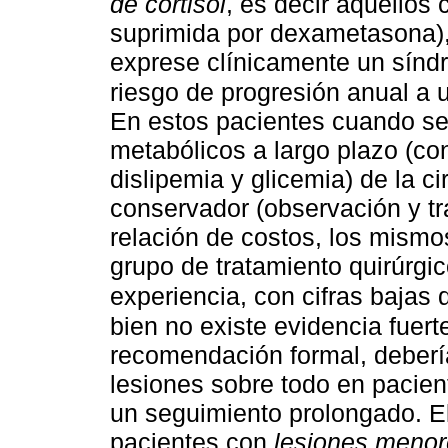
de cortisol
, es decir aquellos
suprimida por dexametasona),
exprese clínicamente un sínd
riesgo de progresión anual a 
En estos pacientes cuando se
metabólicos a largo plazo (cont
dislipemia y glicemia) de la 
conservador (observación y tr
relación de costos, los mismo
grupo de tratamiento quirúrgic
experiencia, con cifras bajas
bien no existe evidencia fuert
recomendación formal, deberí
lesiones sobre todo en pacien
un seguimiento prolongado. El
pacientes con
lesiones menor