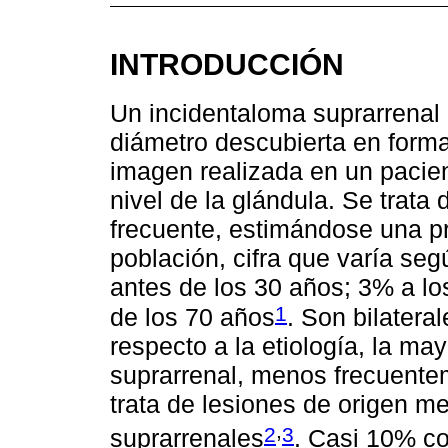
INTRODUCCIÓN
Un incidentaloma suprarrenal
diámetro descubierta en form
imagen realizada en un pacie
nivel de la glándula. Se trata
frecuente, estimándose una p
población, cifra que varía se
antes de los 30 años; 3% a l
1
de los 70 años
. Son bilater
respecto a la etiología, la may
suprarrenal, menos frecuente
trata de lesiones de origen m
,
2
3
suprarrenales
. Casi 10% co