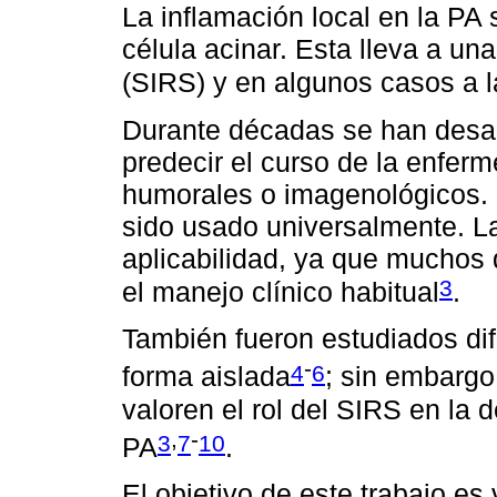
La inflamación local en la PA 
célula acinar. Esta lleva a un
(SIRS) y en algunos casos a l
Durante décadas se han desar
predecir el curso de la enferm
humorales o imagenológicos. 
sido usado universalmente. La
aplicabilidad, ya que muchos 
3
el manejo clínico habitual
.
También fueron estudiados di
-
4
6
forma aislada
; sin embargo
valoren el rol del SIRS en la 
,
-
3
7
10
PA
.
El objetivo de este trabajo es 