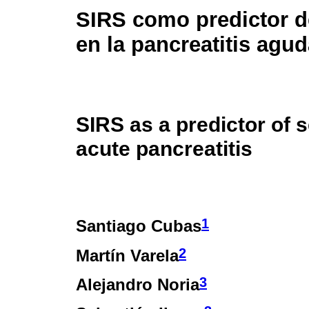
SIRS como predictor d
en la pancreatitis agu
SIRS as a predictor of s
acute pancreatitis
1
Santiago Cubas
2
Martín Varela
3
Alejandro Noria