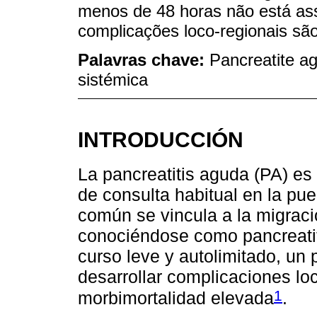
menos de 48 horas não está ass
complicações loco-regionais sã
Palavras chave:
Pancreatite a
sistémica
INTRODUCCIÓN
La pancreatitis aguda (PA) e
de consulta habitual en la p
común se vincula a la migración
conociéndose como pancreatitis
curso leve y autolimitado, un
desarrollar complicaciones lo
1
morbimortalidad elevada
.