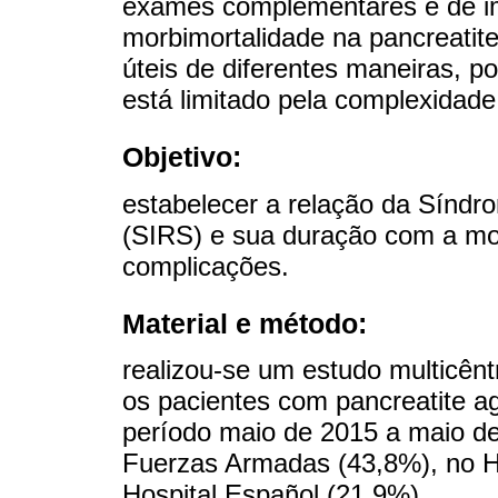
exames complementares e de im
morbimortalidade na pancreatit
úteis de diferentes maneiras, po
está limitado pela complexida
Objetivo:
estabelecer a relação da Síndr
(SIRS) e sua duração com a mo
complicações.
Material e método:
realizou-se um estudo multicêntr
os pacientes com pancreatite a
período maio de 2015 a maio de
Fuerzas Armadas (43,8%), no Ho
Hospital Español (21,9%).