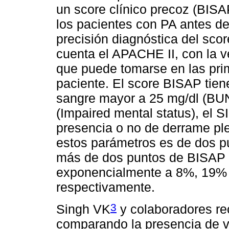
un score clínico precoz (BISA
los pacientes con PA antes del
precisión diagnóstica del sc
cuenta el APACHE II, con la v
que puede tomarse en las prim
paciente. El score BISAP tien
sangre mayor a 25 mg/dl (BUN)
(Impaired mental status), el S
presencia o no de derrame pleu
estos parámetros es de dos p
más de dos puntos de BISAP 
exponencialmente a 8%, 19% y
respectivamente.
3
Singh VK
y colaboradores re
comparando la presencia de va