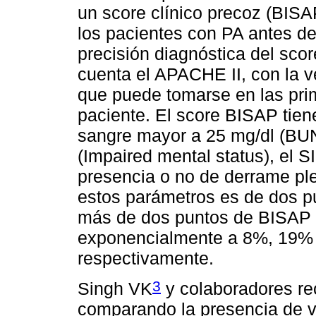
un score clínico precoz (BISA
los pacientes con PA antes del
precisión diagnóstica del sc
cuenta el APACHE II, con la v
que puede tomarse en las prim
paciente. El score BISAP tien
sangre mayor a 25 mg/dl (BUN)
(Impaired mental status), el S
presencia o no de derrame pleu
estos parámetros es de dos p
más de dos puntos de BISAP 
exponencialmente a 8%, 19% y
respectivamente.
3
Singh VK
y colaboradores re
comparando la presencia de va