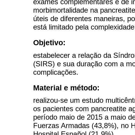
exames complementares e de im
morbimortalidade na pancreatit
úteis de diferentes maneiras, po
está limitado pela complexida
Objetivo:
estabelecer a relação da Síndr
(SIRS) e sua duração com a mo
complicações.
Material e método:
realizou-se um estudo multicêntr
os pacientes com pancreatite a
período maio de 2015 a maio de
Fuerzas Armadas (43,8%), no Ho
Hospital Español (21,9%).