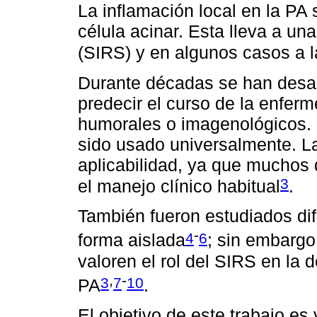
La inflamación local en la PA 
célula acinar. Esta lleva a un
(SIRS) y en algunos casos a l
Durante décadas se han desar
predecir el curso de la enferm
humorales o imagenológicos. 
sido usado universalmente. La
aplicabilidad, ya que muchos 
3
el manejo clínico habitual
.
También fueron estudiados di
-
4
6
forma aislada
; sin embargo
valoren el rol del SIRS en la 
,
-
3
7
10
PA
.
El objetivo de este trabajo es 