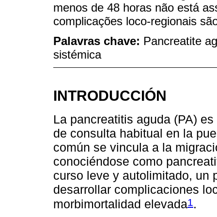
menos de 48 horas não está ass
complicações loco-regionais sã
Palavras chave:
Pancreatite a
sistémica
INTRODUCCIÓN
La pancreatitis aguda (PA) e
de consulta habitual en la p
común se vincula a la migración
conociéndose como pancreatitis
curso leve y autolimitado, un
desarrollar complicaciones lo
1
morbimortalidad elevada
.