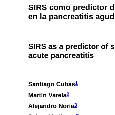
SIRS como predictor d
en la pancreatitis agu
SIRS as a predictor of s
acute pancreatitis
1
Santiago Cubas
2
Martín Varela
3
Alejandro Noria