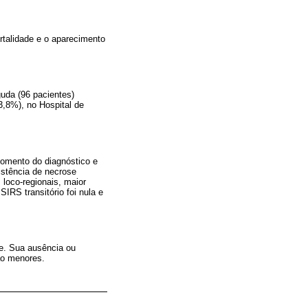
rtalidade e o aparecimento
guda (96 pacientes)
3,8%), no Hospital de
omento do diagnóstico e
istência de necrose
 loco-regionais, maior
IRS transitório foi nula e
de. Sua ausência ou
ão menores.