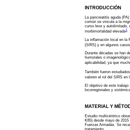
INTRODUCCIÓN
La pancreatitis aguda (PA
común se vincula a la migra
curso leve y autolimitado,
1
morbimortalidad elevada
.
La inflamación local en la 
(SIRS) y en algunos casos 
Durante décadas se han des
humorales o imagenológicos
aplicabilidad, ya que mucho
También fueron estudiados 
valoren el rol del SIRS en 
El objetivo de este trabajo
locorregionales y sistémica
MATERIAL Y MÉTO
Estudio multicéntrico obse
K85) desde mayo de 2015 a 
Fuerzas Armadas. Se recabó
tratamiento.