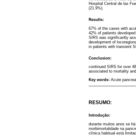
Hospital Central de las Fu
(21.9%).
Results:
67% of the cases with acu
42% of patients developed 
SIRS was significantly asso
development of locoregional
in patients with transient
Conclusion:
continued SIRS for over 48
associated to mortality and
Key words:
Acute pancrea
RESUMO:
Introdução:
durante muitos anos se há 
morbimortalidade na pancr
clínica habitual está limi