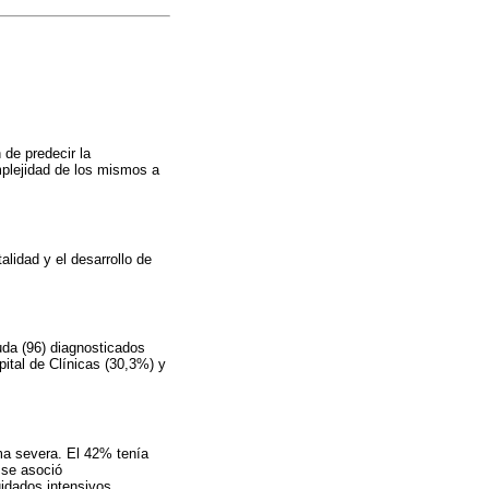
 de predecir la
mplejidad de los mismos a
alidad y el desarrollo de
guda (96) diagnosticados
ital de Clínicas (30,3%) y
ma severa. El 42% tenía
 se asoció
uidados intensivos,