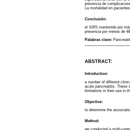
presencia de complicacione
La mortalidad en paciente
Conclusión:
el SIRS mantenido por más
presencia por menos de 48
Palabras clave:
Pancreati
ABSTRACT:
Introduction:
a number of different clini
acute pancreatitis. These 
limitations in their use in t
Objective:
to determine the associati
Method:
we conducted a multi-center