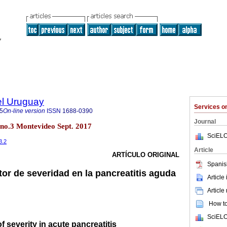
el Uruguay
Services 
5
On-line version
ISSN
1688-0390
Journal
 no.3 Montevideo Sept. 2017
SciELO
3.2
Article
ARTÍCULO ORIGINAL
Spanis
or de severidad en la pancreatitis aguda
Article
Article
How to 
SciELO
f severity in acute pancreatitis