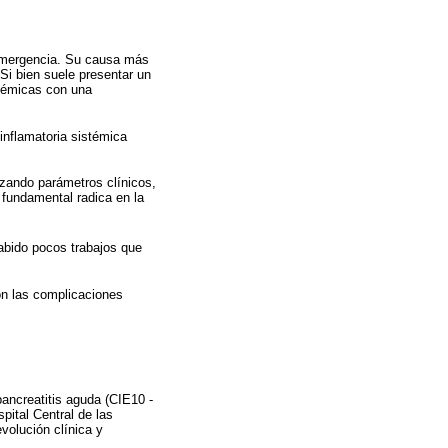
 emergencia. Su causa más
 Si bien suele presentar un
stémicas con una
 inflamatoria sistémica
izando parámetros clínicos,
 fundamental radica en la
abido pocos trabajos que
con las complicaciones
pancreatitis aguda (CIE10 -
pital Central de las
volución clínica y