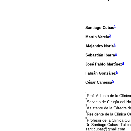
1
Santiago Cubas
2
Martín Varela
3
Alejandro Noria
3
Sebastián Ibarra
4
José Pablo Martínez
4
Fabián González
5
César Canessa
1
Prof. Adjunto de la Clínic
2
Servicio de Cirugía del H
3
Asistente de la Cátedra d
4
Residente de la Clínica Q
5
Profesor de la Clínica Qu
Dr. Santiago Cubas. Tulipa
santicubas@gmail.com