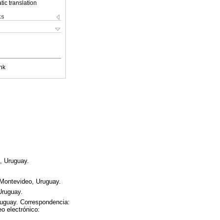
ic translation
ks
nk
o, Uruguay.
 Montevideo, Uruguay.
Uruguay.
Uruguay. Correspondencia:
o electrónico: