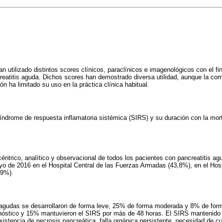
utilizado distintos scores clínicos, paraclínicos e imagenológicos con el fin
reatitis aguda. Dichos scores han demostrado diversa utilidad, aunque la co
n ha limitado su uso en la práctica clínica habitual.
síndrome de respuesta inflamatoria sistémica (SIRS) y su duración con la mort
céntrico, analítico y observacional de todos los pacientes con pancreatitis a
 de 2016 en el Hospital Central de las Fuerzas Armadas (43,8%), en el Hosp
,9%).
s agudas se desarrollaron de forma leve, 25% de forma moderada y 8% de for
óstico y 15% mantuvieron el SIRS por más de 48 horas. El SIRS mantenido
xistencia de necrosis pancreática, falla orgánica persistente, necesidad de c