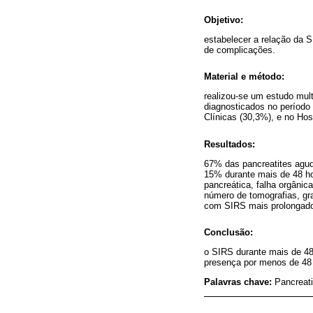
Objetivo:
estabelecer a relação da 
de complicações.
Material e método:
realizou-se um estudo mult
diagnosticados no período
Clínicas (30,3%), e no Hos
Resultados:
67% das pancreatites agu
15% durante mais de 48 ho
pancreática, falha orgânic
número de tomografias, gra
com SIRS mais prolongado
Conclusão:
o SIRS durante mais de 48
presença por menos de 48 
Palavras chave:
Pancreati