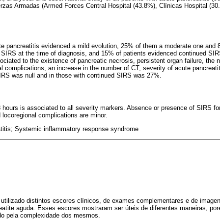
erzas Armadas (Armed Forces Central Hospital (43.8%), Clínicas Hospital (3
te pancreatitis evidenced a mild evolution, 25% of them a moderate one and
SIRS at the time of diagnosis, and 15% of patients evidenced continued SIR
ciated to the existence of pancreatic necrosis, persistent organ failure, the n
 complications, an increase in the number of CT, severity of acute pancreatiti
 SIRS was null and in those with continued SIRS was 27%.
 hours is associated to all severity markers. Absence or presence of SIRS for 
 locoregional complications are minor.
titis; Systemic inflammatory response syndrome
utilizado distintos escores clínicos, de exames complementares e de imageno
eatite aguda. Esses escores mostraram ser úteis de diferentes maneiras, por
tado pela complexidade dos mesmos.