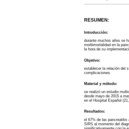
RESUMEN:
Introducción:
durante muchos años se han 
morbimortalidad en la panc
la hora de su implementació
Objetivo:
establecer la relación del 
complicaciones.
Material y método:
se realizó un estudio multi
desde mayo de 2015 a mayo
en el Hospital Español (21
Resultados:
el 67% de las pancreatiti
SIRS al momento del diagn
significativamente con la e