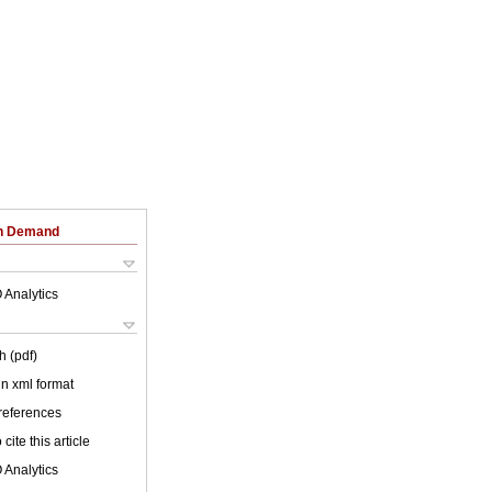
on Demand
 Analytics
h (pdf)
 in xml format
 references
cite this article
 Analytics