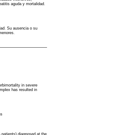
atitis aguda y mortalidad.
dad. Su ausencia o su
 menores.
rbimortality in severe
omplex has resulted in
ns
6 patients) diagnosed at the