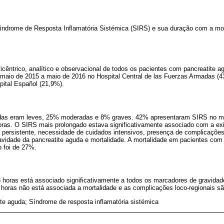
Síndrome de Resposta Inflamatória Sistémica (SIRS) e sua duração com a mo
icêntrico, analítico e observacional de todos os pacientes com pancreatite a
 maio de 2015 a maio de 2016 no Hospital Central de las Fuerzas Armadas (4
pital Español (21,9%).
das eram leves, 25% moderadas e 8% graves. 42% apresentaram SIRS no m
ras. O SIRS mais prolongado estava significativamente associado com a ex
a persistente, necessidade de cuidados intensivos, presença de complicações
vidade da pancreatite aguda e mortalidade. A mortalidade em pacientes com S
 foi de 27%.
 horas está associado significativamente a todos os marcadores de gravida
horas não está associada a mortalidade e as complicações loco-regionais s
te aguda; Síndrome de resposta inflamatória sistémica