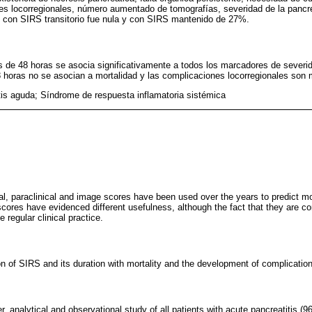
s locorregionales, número aumentado de tomografías, severidad de la pancre
s con SIRS transitorio fue nula y con SIRS mantenido de 27%.
 de 48 horas se asocia significativamente a todos los marcadores de severi
 horas no se asocian a mortalidad y las complicaciones locorregionales son
tis aguda; Síndrome de respuesta inflamatoria sistémica
cal, paraclinical and image scores have been used over the years to predict mo
scores have evidenced different usefulness, although the fact that they are c
he regular clinical practice.
on of SIRS and its duration with mortality and the development of complicatio
, analytical and observational study of all patients with acute pancreatitis (9