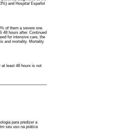
0.3%) and Hospital Español
 8% of them a severe one.
S 48 hours after. Continued
eed for intensive care, the
s and mortality. Mortality
at least 48 hours is not
logia para predizer a
ém seu uso na prática