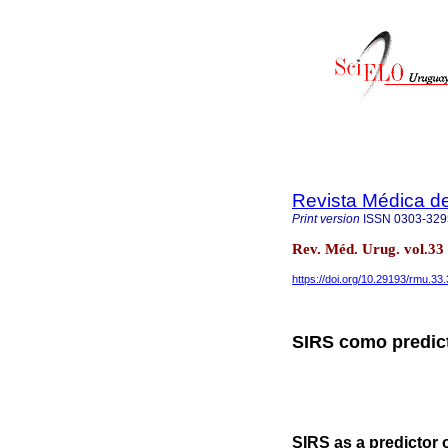
Revista Médica d
Print version
ISSN
0303-329
Rev. Méd. Urug. vol.33
https://doi.org/10.29193/rmu.33.
SIRS como predict
SIRS as a predictor o