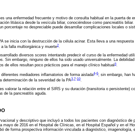
) es una enfermedad frecuente y motivo de consulta habitual en la puerta de
ción litiásica desde la vesícula biliar, conociéndose como pancreatitis biliar.
 un porcentaje no despreciable puede desarrollar complicaciones locales o si
PA se inicia con la destrucción de la célula acinar. Esta lleva a una respuesta
2
a la falla multiorgánica y muerte
.
arrollado diversos scores intentando predecir el curso de la enfermedad util
. Sin embargo, ninguno de ellos ha sido usado universalmente. La debilidad
3
s de ellos resultan poco prácticos para el manejo clínico habitual
.
4
-
6
diferentes mediadores inflamatorios de forma aislada
; sin embargo, han h
3
,
7
-
10
la determinación de la severidad de la PA
.
 es valorar la relación entre el SIRS y su duración (transitoria o persistente) 
s de la pancreatitis aguda.
DO
rvacional y descriptivo que incluyó a todos los pacientes con diagnóstico de 
mayo de 2016 en el Hospital de Clínicas, en el Hospital Español y en el Hos
 de forma prospectiva información vinculada a diagnóstico, imagenología, e