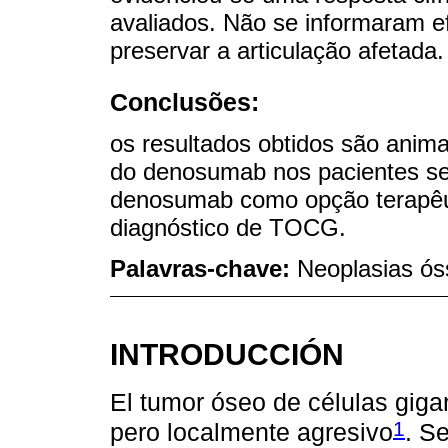
avaliados. Não se informaram ef
preservar a articulação afetada.
Conclusões:
os resultados obtidos são anim
do denosumab nos pacientes sel
denosumab como opção terapêu
diagnóstico de TOCG.
Palavras-chave:
Neoplasias ós
INTRODUCCIÓN
El tumor óseo de células gig
1
pero localmente agresivo
. S