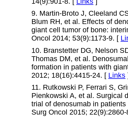
14(9):901-8. [
Links
]
9. Martin-Broto J, Cleeland C
Blum RH, et al. Effects of de
giant cell tumor of bone: inter
Oncol 2014; 53(9):1173-9. [
Li
10. Branstetter DG, Nelson S
Thomas DM, et al. Denosumab
formation in patients with gia
2012; 18(16):4415-24. [
Links
11. Rutkowski P, Ferrari S, Gr
Pienkowski A, et al. Surgical 
trial of denosumab in patients
Surg Oncol 2015; 22(9):2860-