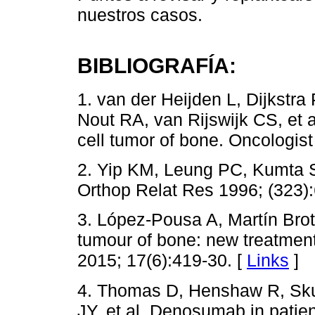
nuestros casos.
BIBLIOGRAFÍA:
1. van der Heijden L, Dijkstr
Nout RA, van Rijswijk CS, et a
cell tumor of bone. Oncologist
2. Yip KM, Leung PC, Kumta SM
Orthop Relat Res 1996; (323):
3. López-Pousa A, Martín Broto
tumour of bone: new treatment
2015; 17(6):419-30. [
Links
]
4. Thomas D, Henshaw R, Sku
JY, et al. Denosumab in patien