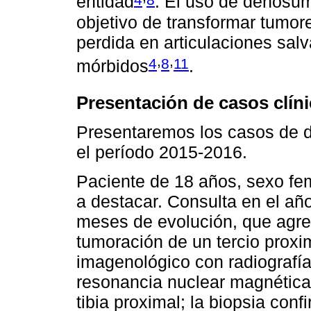
entidad
. El uso de denosum
objetivo de transformar tumor
perdida en articulaciones sa
,
,
4
8
11
mórbidos
.
Presentación de casos clín
Presentaremos los casos de d
el período 2015-2016.
Paciente de 18 años, sexo fe
a destacar. Consulta en el añ
meses de evolución, que agre
tumoración de un tercio proxim
imagenológico con radiografí
resonancia nuclear magnética 
tibia proximal; la biopsia conf