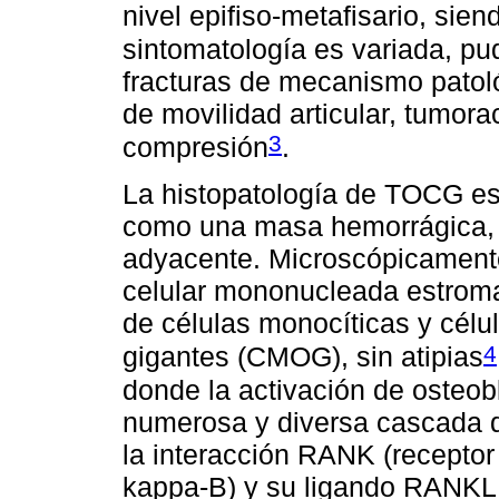
nivel epifiso-metafisario, siend
sintomatología es variada, pu
fracturas de mecanismo patoló
de movilidad articular, tumora
3
compresión
.
La histopatología de TOCG e
como una masa hemorrágica, l
adyacente. Microscópicament
celular mononucleada estroma
de células monocíticas y célu
4
gigantes (CMOG), sin atipias
donde la activación de osteo
numerosa y diversa cascada d
la interacción RANK (receptor 
kappa-B) y su ligando RANKL