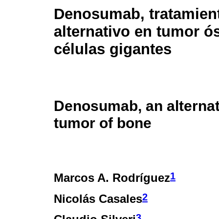
Denosumab, tratamien
alternativo en tumor ó
células gigantes
Denosumab, an alternati
tumor of bone
1
Marcos A. Rodríguez
2
Nicolás Casales
3