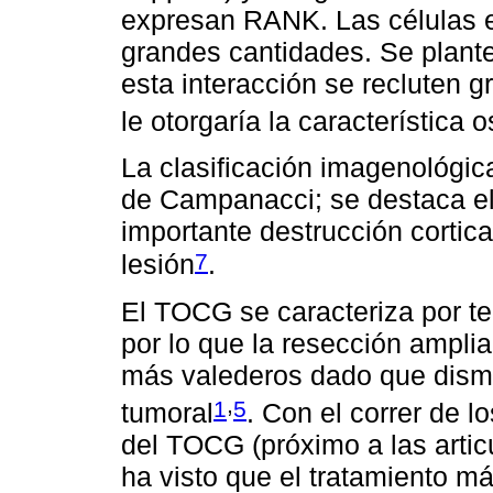
expresan RANK. Las células
grandes cantidades. Se plante
esta interacción se recluten
le otorgaría la característica 
La clasificación imagenológic
de Campanacci; se destaca el 
importante destrucción cortical
7
lesión
.
El TOCG se caracteriza por ten
por lo que la resección ampli
más valederos dado que dismi
,
1
5
tumoral
. Con el correr de l
del TOCG (próximo a las artic
ha visto que el tratamiento má