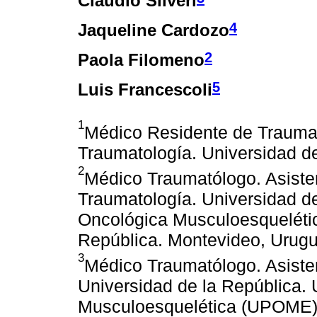
Claudio Silveri
4
Jaqueline Cardozo
2
Paola Filomeno
5
Luis Francescoli
1
Médico Residente de Traumat
Traumatología. Universidad d
2
Médico Traumatólogo. Asisten
Traumatología. Universidad de
Oncológica Musculoesqueléti
República. Montevideo, Urugu
3
Médico Traumatólogo. Asistent
Universidad de la República.
Musculoesquelética (UPOME). 