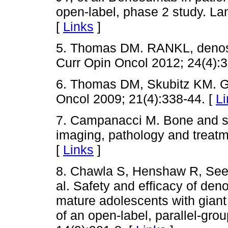
open-label, phase 2 study. La
[
Links
]
5. Thomas DM. RANKL, denosu
Curr Opin Oncol 2012; 24(4):
6. Thomas DM, Skubitz KM. Gi
Oncol 2009; 21(4):338-44. [
Li
7. Campanacci M. Bone and sof
imaging, pathology and treatm
[
Links
]
8. Chawla S, Henshaw R, Seege
al. Safety and efficacy of den
mature adolescents with giant 
of an open-label, parallel-gro