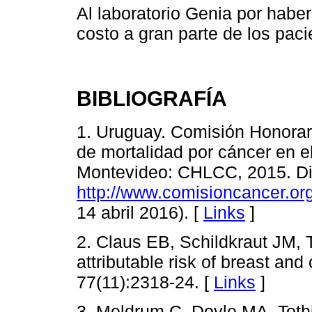
Al laboratorio Genia por habe
costo a gran parte de los pac
BIBLIOGRAFÍA
1. Uruguay. Comisión Honorar
de mortalidad por cáncer en e
Montevideo: CHLCC, 2015. Di
http://www.comisioncancer.or
14 abril 2016). [
Links
]
2. Claus EB, Schildkraut JM,
attributable risk of breast an
77(11):2318-24. [
Links
]
3. Meldrum C, Doyle MA, Toth