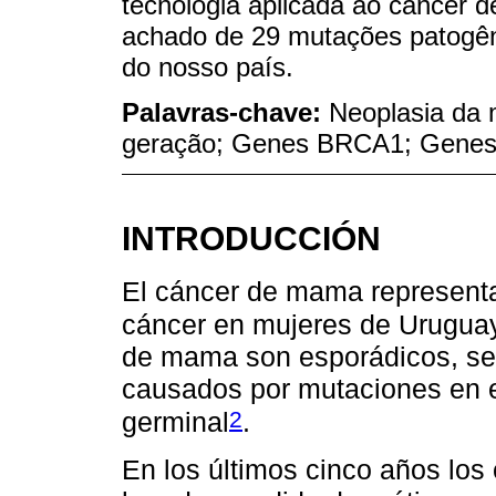
tecnologia aplicada ao câncer 
achado de 29 mutações patogênic
do nosso país.
Palavras-chave:
Neoplasia da
geração; Genes BRCA1; Gene
INTRODUCCIÓN
El cáncer de mama representa
cáncer en mujeres de Urugua
de mama son esporádicos, se
causados por mutaciones en e
2
germinal
.
En los últimos cinco años los