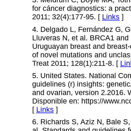
for cáncer diagnostics: a prac
2011; 32(4):177-95. [
Links
]
4. Delgado L, Fernández G, Gr
Lluveras N, et al. BRCA1 and
Uruguayan breast and breast-ov
of novel mutations and unclas
Treat 2011; 128(1):211-8. [
Lin
5. United States. National 
guidelines (r) insights: geneti
and ovarian, version 2.2016.
Disponible en: https://www.nc
[
Links
]
6. Richards S, Aziz N, Bale S,
al. Standards and guidelines f