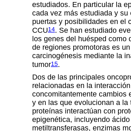
estudiados. En particular la e
cada vez más estudiada y su
puertas y posibilidades en el 
14
CCU
. Se han estudiado even
los genes del huésped como d
de regiones promotoras es u
carcinogénesis mediante la i
15
tumor
.
Dos de las principales oncopro
relacionadas en la interacción 
concomitantemente cambios ep
y en las que evolucionan a la
proteínas interactúan con pro
epigenética, incluyendo ácido
metiltransferasas, enzimas mo