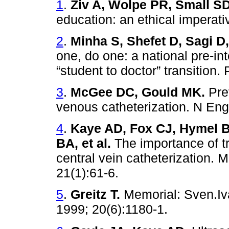
1
.
Ziv A, Wolpe PR, Small SD
education: an ethical imperat
2
.
Minha S, Shefet D, Sagi D,
one, do one: a national pre-in
“student to doctor” transitio
3
.
McGee DC, Gould MK.
Prev
venous catheterization. N Eng
4
.
Kaye AD, Fox CJ, Hymel 
BA, et al.
The importance of tr
central vein catheterization. 
21(1):61-6.
5
.
Greitz T.
Memorial: Sven.Iv
1999; 20(6):1180-1.