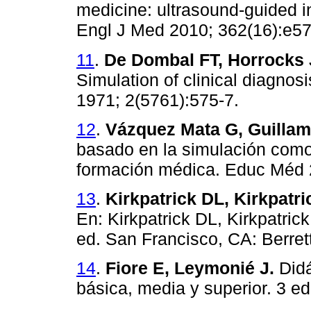
medicine: ultrasound-guided in
Engl J Med 2010; 362(16):e57
11
.
De Dombal FT, Horrocks J
Simulation of clinical diagnos
1971; 2(5761):575-7.
12
.
Vázquez Mata G, Guillam
basado en la simulación como
formación médica. Educ Méd 2
13
.
Kirkpatrick DL, Kirkpatri
En: Kirkpatrick DL, Kirkpatric
ed. San Francisco, CA: Berret
14
.
Fiore E, Leymonié J.
Didá
básica, media y superior. 3 e