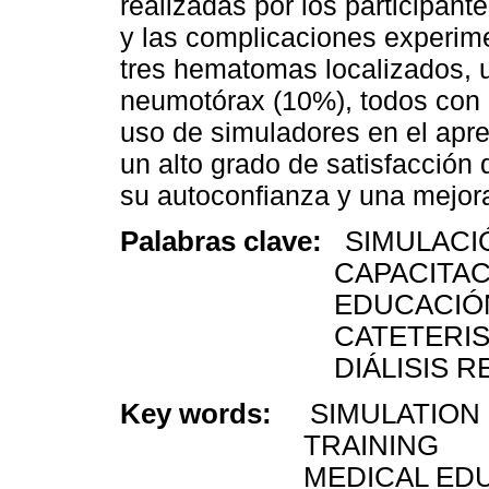
realizadas por los participant
y las complicaciones experime
tres hematomas localizados, u
neumotórax (10%), todos con
uso de simuladores en el apre
un alto grado de satisfacción 
su autoconfianza y una mejora 
Palabras clave:
SIMULACI
CAPACITACI
EDUCACIÓN M
CATETERISMO VE
DIÁLISIS REN
Key words:
SIMULATION
TRAINING
MEDICAL EDUCA