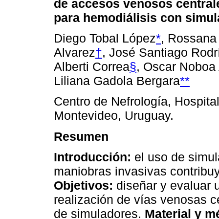
de accesos venosos central
para hemodiálisis con simu
Diego Tobal López
*
, Rossana
Alvarez
†
, José Santiago Rodr
Alberti Correa
§
, Oscar Noboa
Liliana Gadola Bergara
**
Centro de Nefrología, Hospita
Montevideo, Uruguay.
Resumen
Introducción:
el uso de simul
maniobras invasivas contribuy
Objetivos:
diseñar y evaluar 
realización de vías venosas c
de simuladores.
Material y m