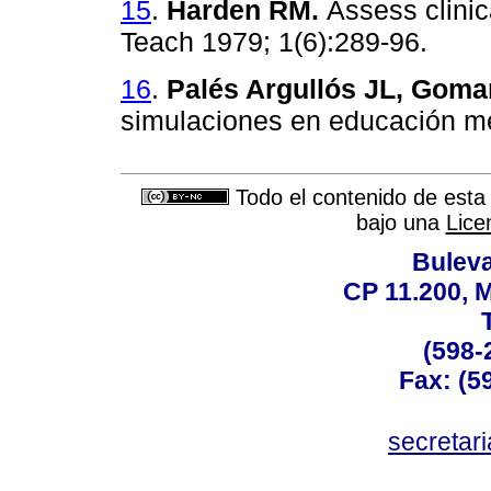
15
.
Harden RM.
Assess clini
Teach 1979; 1(6):289-96.
16
.
Palés Argullós JL, Gom
simulaciones en educación mé
Todo el contenido de esta 
bajo una
Lice
Buleva
CP 11.200, 
(598-
Fax: (59
secreta