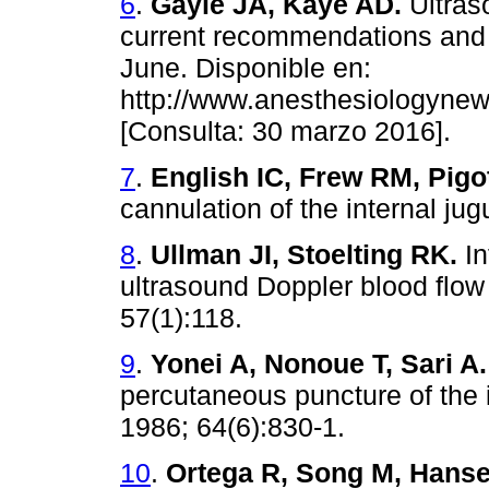
6
.
Gayle JA, Kaye AD.
Ultras
current recommendations and 
June. Disponible en:
http://www.anesthesiologyne
[Consulta: 30 marzo 2016].
7
.
English IC, Frew RM, Pigot
cannulation of the internal ju
8
.
Ullman JI, Stoelting RK.
In
ultrasound Doppler blood flow
57(1):118.
9
.
Yonei A, Nonoue T, Sari A
percutaneous puncture of the i
1986; 64(6):830-1.
10
.
Ortega R, Song M, Hanse