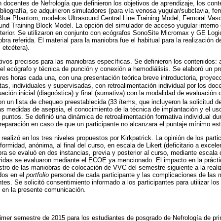
docentes de Nefrología que definieron los objetivos de aprendizaje, los cont
ibliografía, se adquirieron simuladores (para vía venosa yugular/subclavia, fe
: Blue Phantom, modelos Ultrasound Central Line Training Model, Femoral Vas
nd Training Block Model. La opción del simulador de acceso yugular interno 
anterior. Se utilizaron en conjunto con ecógrafos SonoSite Micromax y GE Lo
obra referida. El material para la maniobra fue el habitual para la realización 
 etcétera).
ctivos precisos para las maniobras específicas. Se definieron los contenidos:
l ecógrafo y técnica de punción y conexión a hemodiálisis. Se elaboró un p
res horas cada una, con una presentación teórica breve introductoria, proyec
ctas, individuales y supervisadas, con retroalimentación individual por los do
ación inicial (diagnóstica) y final (sumativa) con la modalidad de evaluación c
n un lista de chequeo preestablecida (33 ítems, que incluyeron la solicitud 
las medidas de asepsia, el conocimiento de la técnica de implantación y el us
puntos. Se definió una dinámica de retroalimentación formativa individual dur
e reparación en caso de que un participante no alcanzara el puntaje mínimo es
realizó en los tres niveles propuestos por Kirkpatrick. La opinión de los part
ormidad, anónima, al final del curso, en escala de Likert (deficitario a excelen
ra se evaluó en dos instancias, previa y posterior al curso, mediante escala d
ridas se evaluaron mediante el ECOE ya mencionado. El impacto en la práctica
istro de las maniobras de colocación de VVC del semestre siguiente a la real
dos en el
portfolio
personal de cada participante y las complicaciones de las
es. Se solicitó consentimiento informado a los participantes para utilizar los 
s, en la presente comunicación.
primer semestre de 2015 para los estudiantes de posgrado de Nefrología de prim