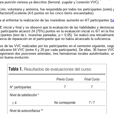
ara punción venosa ya descritos (femoral, yugular y conexión VVC).
ión, voluntaria y anónima, fue respondida por todos los participantes (siete) 
factorio/Excelente (4-5 puntos en los cinco ítems encuestados).
a al enfrentar la realización de las maniobras aumentó en 4/7 participantes (
t
inicial y final y se observó que la evaluación de las habilidades y destreza
 participante alcanzó 24 (75%) puntos en la evaluación inicial vs 6/7 en la fina
ipantes (test de t, muestras pareadas, p < 0,05). Se realizó una retroaliment
ancia de reparación en el participante que no había alcanzado la suficiencia.
ros de las VVC realizadas por los participantes en el semestre siguiente, seg
ealizaron 64 VVC (entre 4 y 20 por cada participante). De ellas, 36 fueron VV
istraron dos punciones arteriales, tres hematomas locales autolimitados, un
on buena evolución.