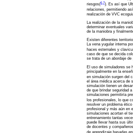
6,7
riesgos(
)
. Es así que Ul
relaciones, permitiendo así
realización de VVC ecoguia
La realización de la maniob
determinar eventuales varia
de la maniobra y finalment
Existen diferentes territor
La vena yugular interna posib
haces esternales y clavicul
caso de que se decida colo
se trata de un abordaje de 
El uso de simuladores se ha
principalmente en la enseñ
en simulación surgen del 
el área médica acerca de 
simulación tienen un desar
de que brindar seguridad a
simulaciones permitiría pre
los profesionales, lo que co
resolver un problema ético 
profesional y más aún en e
simulaciones acortan el ti
entrenamiento tantas veces
puede llevar hasta sus últ
de docentes y compañeros, 
de aprendizaje basadas en