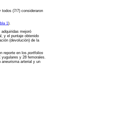
y todos (7/7) consideraron
abla 1
).
s adquiridas mejoró
l, y el puntaje obtenido
ación (devolución) de la
ún reporte en los
portfolios
C yugulares y 28 femorales.
 aneurisma arterial y un