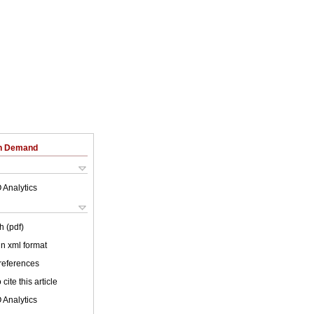
on Demand
 Analytics
h (pdf)
 in xml format
 references
cite this article
 Analytics