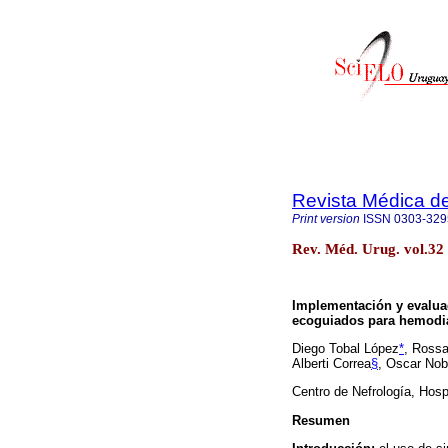
Revista Médica d
Print version
ISSN
0303-329
Rev. Méd. Urug. vol.32
Implementación y evalua
ecoguiados para hemodiá
Diego Tobal López
*
, Rossa
Alberti Correa
§
, Oscar No
Centro de Nefrología, Hosp
Resumen