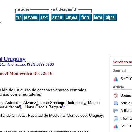
el Uruguay
Services 
5
On-line version
ISSN
1688-0390
Journal
 no.4 Montevideo Dec. 2016
SciELO
Article
ción de un curso de accesos venosos centrales
lisis con simuladores
Spanis
na Astesiano Alvarez
†
, José Santiago Rodríguez
‡
, Manuel
Article
boa Aldecoa
¶
, Liliana Gadola Bergara
**
Article
ital de Clínicas, Facultad de Medicina, Montevideo, Uruguay.
How to 
SciELO