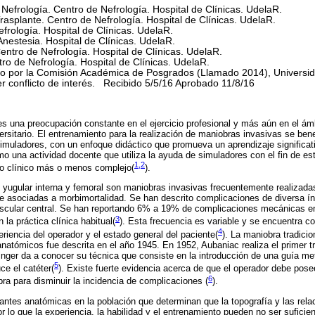
Nefrología. Centro de Nefrología. Hospital de Clínicas. UdelaR.
asplante. Centro de Nefrología. Hospital de Clínicas. UdelaR.
frología. Hospital de Clínicas. UdelaR.
nestesia. Hospital de Clínicas. UdelaR.
ntro de Nefrología. Hospital de Clínicas. UdelaR.
ro de Nefrología. Hospital de Clínicas. UdelaR.
ado por la Comisión Académica de Posgrados (Llamado 2014), Universid
r conflicto de interés. Recibido 5/5/16 Aprobado 11/8/16
es una preocupación constante en el ejercicio profesional y más aún en el ám
ersitario. El entrenamiento para la realización de maniobras invasivas se ben
 simuladores, con un enfoque didáctico que promueva un aprendizaje significat
mo una actividad docente que utiliza la ayuda de simuladores con el fin de est
1,2
io clínico más o menos complejo
(
).
 yugular interna y femoral son maniobras invasivas frecuentemente realizada
e asociadas a morbimortalidad. Se han descrito complicaciones de diversa ín
ascular central. Se han reportando 6% a 19% de complicaciones mecánicas e
3
 la práctica clínica habitual(
)
. Esta frecuencia es variable y se encuentra c
4
periencia del operador y el estado general del paciente(
)
. La maniobra tradici
natómicos fue descrita en el año 1945. En 1952, Aubaniac realiza el primer t
inger da a conocer su técnica que consiste en la introducción de una guía me
5
ce el catéter(
)
. Existe fuerte evidencia acerca de que el operador debe pose
6
ra para disminuir la incidencia de complicaciones
(
).
tes anatómicas en la población que determinan que la topografía y las relac
 lo que la experiencia, la habilidad y el entrenamiento pueden no ser suficie