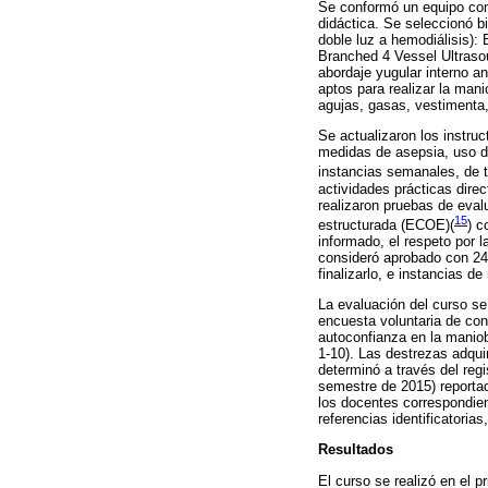
Se conformó un equipo con 
didáctica. Se seleccionó b
doble luz a hemodiálisis)
Branched 4 Vessel Ultrasou
abordaje yugular interno 
aptos para realizar la mani
agujas, gasas, vestimenta,
Se actualizaron los instru
medidas de asepsia, uso de
instancias semanales, de t
actividades prácticas dire
realizaron pruebas de evalu
15
estructurada (ECOE)(
)
co
informado, el respeto por 
consideró aprobado con 24 
finalizarlo, e instancias d
La evaluación del curso se 
encuesta voluntaria de conf
autoconfianza en la maniob
1-10). Las destrezas adqui
determinó a través del reg
semestre de 2015) reporta
los docentes correspondient
referencias identificatoria
Resultados
El curso se realizó en el 