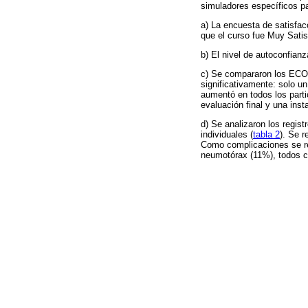
simuladores específicos p
a) La encuesta de satisfacc
que el curso fue Muy Satis
b) El nivel de autoconfianz
c) Se compararon los ECOE 
significativamente: solo un
aumentó en todos los partic
evaluación final y una inst
d) Se analizaron los regist
individuales (
tabla 2
). Se r
Como complicaciones se reg
neumotórax (11%), todos c