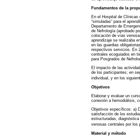
Fundamentos de la prop
En el Hospital de Clínicas 
“simuladas” para el aprend
Departamento de Emergenci
de Nefrología (aprobado por
colocación de vías venosas
aprendizaje se realizaba en
en las guardias obligatoria
respectivos servicios. En 
centrales ecoguiados en t
para Posgrados de Nefrolog
El impacto de las actividad
de los participantes; en se
individual, y en los siguien
Objetivos
Elaborar y evaluar un curs
conexión a hemodiálisis, c
Objetivos específicos: a) 
satisfacción de los estudi
estructuradas, diagnóstica 
venosas centrales por los 
Material y método