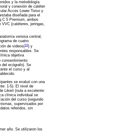
enidos y la metodología
moral y conexión de catéter
cular Acces Lower Torso y
estaba diseñada para el
giq C 5 Premium, ambos
de VVC (catéteres, jeringas,
 anatomía venosa central,
rograma de cuatro
10
ción de videos(
) y
centes responsables. Se
línica objetiva
de consentimiento
o del ecógrafo). Se
ante el curso y al
tablecido.
icipantes se evaluó con una
te: 1-5). El nivel de
e Likert (nula a excelente:
 clínica individual se
ización del curso (segundo
 mismas, supervisados por
datos referidos, sin
er año. Se utilizaron los