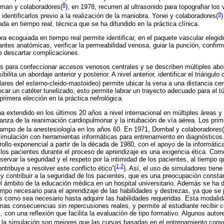
8
tman y colaboradores(
)
, en 1978, recurren al ultrasonido para topografiar los
9
 identificarlos previo a la realización de la maniobra. Yonei y colaboradores(
)
da en tiempo real, técnica que se ha difundido en la práctica clínica.
ra ecoguiada en tiempo real permite identificar, en el paquete vascular elegid
ntes anatómicas, verificar la permeabilidad venosa, guiar la punción, confirma
e descartar complicaciones.
ios para confeccionar accesos venosos centrales y se describen múltiples abor
ilita un abordaje anterior y posterior. A nivel anterior, identificar el triángulo 
ares del esterno-cleido-mastoideo) permite ubicar la vena a una distancia cer
car un catéter tunelizado, esto permite labrar un trayecto adecuado para el t
primera elección en la práctica nefrológica.
 extendido en los últimos 20 años a nivel internacional en múltiples áreas y 
anza de la reanimación cardiopulmonar y la intubación de vía aérea. Los prim
campo de la anestesiología en los años 60. En 1971, Dombal y colaboradores(
simulación con herramientas informáticas para entrenamiento en diagnósticos
rollo exponencial a partir de la década de 1980, con el apoyo de la informáti
 los pacientes durante el proceso de aprendizaje es una exigencia ética. Como
servar la seguridad y el respeto por la intimidad de los pacientes, al tiempo 
1,2
ntribuye a resolver este conflicto ético”(
)
. Así, el uso de simuladores tiene
y contribuir a la seguridad de los pacientes, que es una preocupación constan
l ámbito de la educación médica en un hospital universitario. Además se ha
empo necesario para el aprendizaje de las habilidades y destrezas, ya que se p
 como sea necesario hasta adquirir las habilidades requeridas. Esta modalida
imas consecuencias sin repercusiones reales, y permite al estudiante recibir 
con una reflexión que facilita la evaluación de tipo formativo. Algunos auto
 la simulación son mejores que las curvas basadas en el entrenamiento conv