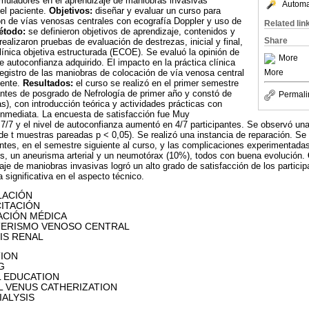
imuladores en el aprendizaje de maniobras invasivas
Automat
del paciente.
Objetivos:
diseñar y evaluar un curso para
ión de vías venosas centrales con ecografía Doppler y uso de
Related lin
étodo:
se definieron objetivos de aprendizaje, contenidos y
Share
ealizaron pruebas de evaluación de destrezas, inicial y final,
ínica objetiva estructurada (ECOE). Se evaluó la opinión de
More
de autoconfianza adquirido. El impacto en la práctica clínica
registro de las maniobras de colocación de vía venosa central
More
iente.
Resultados:
el curso se realizó en el primer semestre
antes de posgrado de Nefrología de primer año y constó de
Permali
as), con introducción teórica y actividades prácticas con
inmediata. La encuesta de satisfacción fue Muy
 7/7 y el nivel de autoconfianza aumentó en 4/7 participantes. Se observó una 
t de t muestras pareadas p < 0,05). Se realizó una instancia de reparación. Se
pantes, en el semestre siguiente al curso, y las complicaciones experimentadas
s, un aneurisma arterial y un neumotórax (10%), todos con buena evolución.
aje de maniobras invasivas logró un alto grado de satisfacción de los partic
 significativa en el aspecto técnico.
ACIÓN
CIÓN
 MÉDICA
 VENOSO CENTRAL
RENAL
ION
G
UCATION
S CATHERIZATION
YSIS