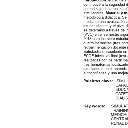
Introducción:
el uso de s
contribuye a la seguridad 
aprendizaje de la realizac
simuladores.
Material y m
metodología didáctica. Se r
mediante una evaluación cl
los estudiantes y el nivel 
se determinó a través del 
(VVC) en el semestre sigu
2015 para los siete estudi
cuatro instancias (tres hor
retroalimentación docente 
Satisfactorio-Excelente en
ECOE inicial vs final (tes
realizadas por los partici
tres hematomas localizado
simuladores en el aprendiz
autoconfianza y una mejora
Palabras clave:
SIMUL
CAPACITA
EDUCACIÓN
CATETERISMO
DIÁLISIS 
Key words:
SIMULAT
TRAININ
MEDICAL ED
CENTRAL VENU
RENAL DIAL