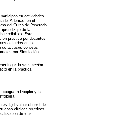
 participan en actividades
 grado. Además, en el
rama del Curso de Posgrado
 aprendizaje de la
 hemodiálisis. Este
ación práctica por docentes
ntes asistidos en los
ión de accesos venosos
ntrales por Simulación
mer lugar, la satisfacción
acto en la práctica
e ecografía Doppler y la
frología.
res. b) Evaluar el nivel de
pruebas clínicas objetivas
realización de vías