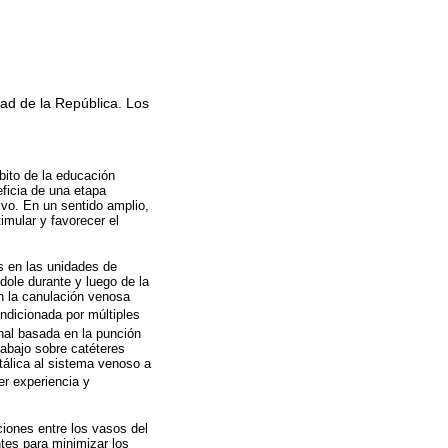
ad de la República. Los
bito de la educación
eficia de una etapa
ivo. En un sentido amplio,
imular y favorecer el
s en las unidades de
dole durante y luego de la
n la canulación venosa
ondicionada por múltiples
onal basada en la punción
rabajo sobre catéteres
tálica al sistema venoso a
er experiencia y
iones entre los vasos del
ntes para minimizar los