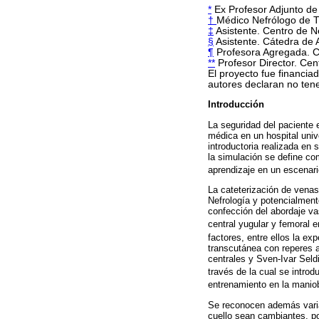
*
Ex Profesor Adjunto de 
†
Médico Nefrólogo de Tr
‡
Asistente. Centro de Ne
§
Asistente. Cátedra de A
¶
Profesora Agregada. Ce
**
Profesor Director. Cent
El proyecto fue financi
autores declaran no tene
Introducción
La seguridad del paciente 
médica en un hospital univ
introductoria realizada en
la simulación se define co
aprendizaje en un escenar
La cateterización de venas
Nefrología y potencialment
confección del abordaje v
central yugular y femoral en
factores, entre ellos la ex
transcutánea con reperes a
centrales y Sven-Ivar Seld
través de la cual se introdu
entrenamiento en la maniob
Se reconocen además varian
cuello sean cambiantes, por