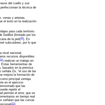
 vasos del cuello y sus
perfeccionan la técnica de
o, venas y arterias,
r el éxito en la realización
dajes para cada territorio.
de Sedillot (limitado por los
10
cana de la piel(
)
. En
únel subcutáneo, por lo que
a nivel nacional,
eros recursos disponibles
11
)
realizan un trabajo en
. Estas herramientas de
ca, basados en la premisa
 señala Ziv, “el uso de las
que mejora la formación de
 como principal ventaja
te en el ejercicio
 demostrado que las
uede repetir el
d permite el error, que se
comentarios en tiempo real
res señalan que las curvas
12
encional(
).