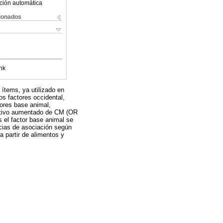
ción automática
cionados
nk
 ítems, ya utilizado en
os factores occidental,
tores base animal,
icativo aumentado de CM (OR
s el factor base animal se
cias de asociación según
 a partir de alimentos y