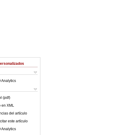
Personalizados
 Analytics
l (pdf)
lo en XML
cias del artículo
itar este artículo
 Analytics