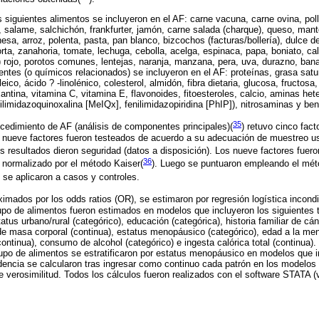
 siguientes alimentos se incluyeron en el AF: carne vacuna, carne ovina, pol
, salame, salchichón, frankfurter, jamón, carne salada (charque), queso, man
esa, arroz, polenta, pasta, pan blanco, bizcochos (facturas/bollería), dulce d
rta, zanahoria, tomate, lechuga, cebolla, acelga, espinaca, papa, boniato, cala
o) rojo, porotos comunes, lentejas, naranja, manzana, pera, uva, durazno, ban
ientes (o químicos relacionados) se incluyeron en el AF: proteínas, grasa sat
ico, ácido ? -linolénico, colesterol, almidón, fibra dietaria, glucosa, fructosa,
oxantina, vitamina C, vitamina E, flavonoides, fitoesteroles, calcio, aminas het
ilimidazoquinoxalina [MeIQx], fenilimidazopiridina [PhIP]), nitrosaminas y ben
35
cedimiento de AF (análisis de componentes principales)(
)
retuvo cinco fact
s nueve factores fueron testeados de acuerdo a su adecuación de muestreo us
s resultados dieron seguridad (datos a disposición). Los nueve factores fuer
36
 normalizado por el método Kaiser(
). Luego se puntuaron empleando el mét
 se aplicaron a casos y controles.
ximados por los odds ratios (OR), se estimaron por regresión logística incondi
po de alimentos fueron estimados en modelos que incluyeron los siguientes t
tatus urbano/rural (categórico), educación (categórica), historia familiar de cá
 de masa corporal (continua), estatus menopáusico (categórico), edad a la men
ontinua), consumo de alcohol (categórico) e ingesta calórica total (continua).
upo de alimentos se estratificaron por estatus menopáusico en modelos que 
dencia se calcularon tras ingresar como continuo cada patrón en los modelos
e verosimilitud. Todos los cálculos fueron realizados con el software STATA (v