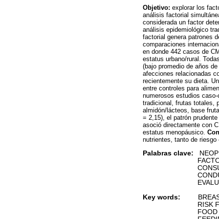
Objetivo:
explorar los fac
análisis factorial simultá
considerada un factor det
análisis epidemiológico tra
factorial genera patrones 
comparaciones internacion
en donde 442 casos de CM 
estatus urbano/rural. Tod
(bajo promedio de años de
afecciones relacionadas c
recientemente su dieta. Un 
entre controles para alimen
numerosos estudios caso-c
tradicional, frutas totales
almidón/lácteos, base frut
= 2,15), el patrón prudente
asoció directamente con C
estatus menopáusico.
Con
nutrientes, tanto de riesgo
Palabras clave:
NEOPL
FACTORES D
CONSUMO DE
CONDUCTA A
EVALUACIÓN 
Key words:
BREAST
RISK FAC
FOOD CONS