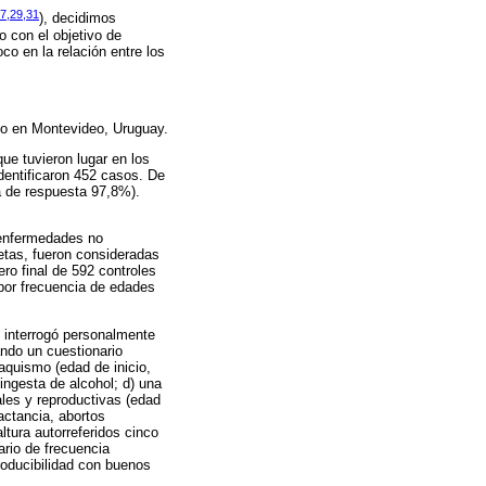
7,29,31
)
, decidimos
o con el objetivo de
o en la relación entre los
do en Montevideo, Uruguay.
e tuvieron lugar en los
identificaron 452 casos. De
sa de respuesta 97,8%).
 enfermedades no
etas, fueron consideradas
ero final de 592 controles
por frecuencia de edades
s interrogó personalmente
ando un cuestionario
aquismo (edad de inicio,
 ingesta de alcohol; d) una
les y reproductivas (edad
actancia, abortos
tura autorreferidos cinco
ario de frecuencia
roducibilidad con buenos