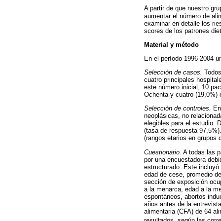
A partir de que nuestro gr
aumentar el número de alim
examinar en detalle los ri
scores de los patrones die
Material y método
En el período 1996-2004 un
Selección de casos.
Todos 
cuatro principales hospital
este número inicial, 10 pac
Ochenta y cuatro (19,0%)
Selección de controles.
En
neoplásicas, no relaciona
elegibles para el estudio. 
(tasa de respuesta 97,5%).
(rangos etarios en grupos d
Cuestionario.
A todas las p
por una encuestadora debid
estructurado. Este incluyó
edad de cese, promedio de c
sección de exposición ocup
a la menarca, edad a la me
espontáneos, abortos induc
años antes de la entrevista
alimentaria (CFA) de 64 al
resultados, según las corr