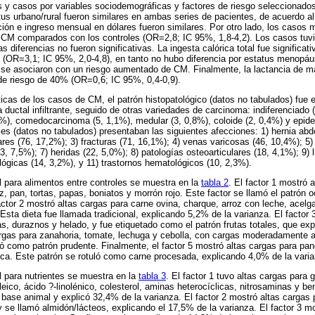
es y casos por variables sociodemográficas y factores de riesgo seleccionad
tus urbano/rural fueron similares en ambas series de pacientes, de acuerdo a
ión e ingreso mensual en dólares fueron similares. Por otro lado, los casos 
n CM comparados con los controles (OR=2,8; IC 95%, 1,8-4,2). Los casos tuv
 diferencias no fueron significativas. La ingesta calórica total fue significa
s (OR=3,1; IC 95%, 2,0-4,8), en tanto no hubo diferencia por estatus menopá
d se asociaron con un riesgo aumentado de CM. Finalmente, la lactancia de m
de riesgo de 40% (OR=0,6; IC 95%, 0,4-0,9).
ticas de los casos de CM, el patrón histopatológico (datos no tabulados) fue e
ductal infiltrante, seguido de otras variedades de carcinoma: indiferenciado (
,3%), comedocarcinoma (5, 1,1%), medular (3, 0,8%), coloide (2, 0,4%) y epid
oles (datos no tabulados) presentaban las siguientes afecciones: 1) hernia ab
res (76, 17,2%); 3) fracturas (71, 16,1%); 4) venas varicosas (46, 10,4%); 5)
3, 7,5%); 7) heridas (22, 5,0%); 8) patologías osteoarticulares (18, 4,1%); 9) li
gicas (14, 3,2%), y 11) trastornos hematológicos (10, 2,3%).
al para alimentos entre controles se muestra en la
tabla 2
. El factor 1 mostró 
z, pan, tortas, papas, boniatos y morrón rojo. Este factor se llamó el patrón 
actor 2 mostró altas cargas para carne ovina, charque, arroz con leche, acelga
s. Esta dieta fue llamada tradicional, explicando 5,2% de la varianza. El factor
, duraznos y helado, y fue etiquetado como el patrón frutas totales, que exp
argas para zanahoria, tomate, lechuga y cebolla, con cargas moderadamente a
uló como patrón prudente. Finalmente, el factor 5 mostró altas cargas para pa
ca. Este patrón se rotuló como carne procesada, explicando 4,0% de la varia
al para nutrientes se muestra en la
tabla 3
. El factor 1 tuvo altas cargas para 
eico, ácido ?-linolénico, colesterol, aminas heterocíclicas, nitrosaminas y be
 base animal y explicó 32,4% de la varianza. El factor 2 mostró altas cargas 
 y se llamó almidón/lácteos, explicando el 17,5% de la varianza. El factor 3 m