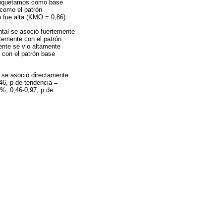
 etiquetamos como base
 como el patrón
 fue alta (KMO = 0,86).
ntal se asoció fuertemente
rtemente con el patrón
dente se vio altamente
 con el patrón base
l se asoció directamente
46, p de tendencia =
5%, 0,46-0,97, p de