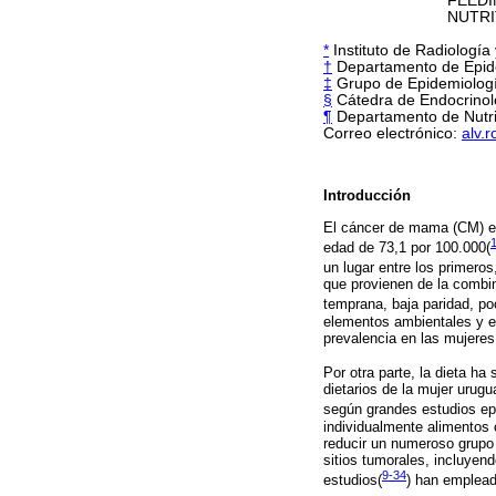
FEEDING BE
NUTRITION E
*
Instituto de Radiología
†
Departamento de Epide
‡
Grupo de Epidemiología
§
Cátedra de Endocrinolo
¶
Departamento de Nutric
Correo electrónico:
alv.
Introducción
El cáncer de mama (CM) es
edad de 73,1 por 100.000(
un lugar entre los primero
que provienen de la combin
temprana, baja paridad, po
elementos ambientales y e
prevalencia en las mujere
Por otra parte, la dieta h
dietarios de la mujer urug
según grandes estudios epi
individualmente alimentos o
reducir un numeroso grupo 
sitios tumorales, incluyen
9-34
estudios
(
)
han empleado 