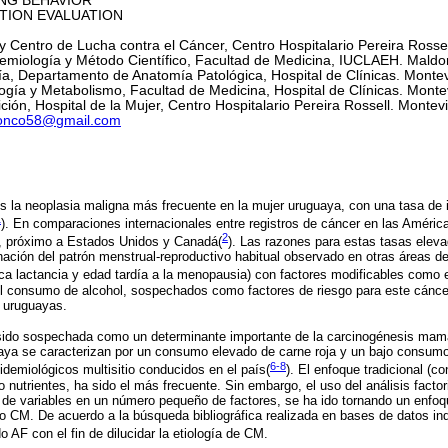
HAVIOR
VALUATION
 y Centro de Lucha contra el Cáncer, Centro Hospitalario Pereira Rosse
miología y Método Científico, Facultad de Medicina, IUCLAEH. Maldo
, Departamento de Anatomía Patológica, Hospital de Clínicas. Monte
gía y Metabolismo, Facultad de Medicina, Hospital de Clínicas. Monte
ión, Hospital de la Mujer, Centro Hospitalario Pereira Rossell. Montev
ronco58@gmail.com
 la neoplasia maligna más frecuente en la mujer uruguaya, con una tasa de i
1
)
. En comparaciones internacionales entre registros de cáncer en las Améri
2
s, próximo a Estados Unidos y Canadá(
).
Las razones para estas tasas elev
ación del patrón menstrual-reproductivo habitual observado en otras áreas de
ca lactancia y edad tardía a la menopausia) con factores modificables como el
l consumo de alcohol, sospechados como factores de riesgo para este cáncer
s uruguayas.
a sido sospechada como un determinante importante de la carcinogénesis mam
uaya se caracterizan por un consumo elevado de carne roja y un bajo consumo
6-8
demiológicos multisitio conducidos en el país
(
)
. El enfoque tradicional (c
 nutrientes, ha sido el más frecuente. Sin embargo, el uso del análisis factor
de variables en un número pequeño de factores, se ha ido tornando un enfoq
do CM. De acuerdo a la búsqueda bibliográfica realizada en bases de datos 
AF con el fin de dilucidar la etiología de CM.