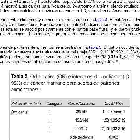
oxantina, vitamina C y fitoesteroles, explicando 14,3% de la varianza, al que
or 4 mostró altas cargas para ?-caroteno, ?-caroteno y luteína, siendo rotulado
de las comunalidades estuvieron cercanas a 1,0, y la adecuación de muestreo
rman entre alimentos y nutrientes se muestran en la
tabla 4
. El patrón occide
l y almidón/lácteos. Por otra parte, el patrón tradicional se correlacionó fue
tas totales se asoció positivamente con el patrón base frutal, y el patrón pru
ón carotenoides. Finalmente, el patrón carne procesada se asoció fuertemente
res de patrones de alimentos se muestran en la
tabla 5
. El patrón occidenta
arando la categoría más alta versus la más baja (OR = 2,15; IC 95%, 1,33-3,
 patrón prudente se asoció inversamente con el riesgo de CM (OR = 0,67; IC 9
tantes patrones de alimentos no se asociaron con el riesgo de CM.