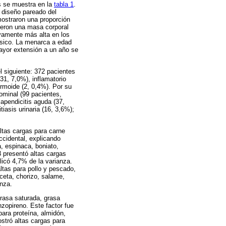
os se muestra en la
tabla 1
.
l diseño pareado del
mostraron una proporción
ieron una masa corporal
tivamente más alta en los
usico. La menarca a edad
ayor extensión a un año se
l siguiente: 372 pacientes
31, 7,0%), inflamatorio
ermoide (2, 0,4%). Por su
dominal (99 pacientes,
 apendicitis aguda (37,
tiasis urinaria (16, 3,6%);
altas cargas para carne
occidental, explicando
, espinaca, boniato,
 3 presentó altas cargas
licó 4,7% de la varianza.
ltas para pollo y pescado,
nceta, chorizo, salame,
nza.
grasa saturada, grasa
nzopireno. Este factor fue
para proteína, almidón,
ostró altas cargas para