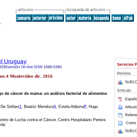
el Uruguay
Servicios 
3295
versión On-line
ISSN
1688-0390
Revista
 no.4 Montevideo dic. 2016
SciELO
Articulo
sgo de cáncer de mama: un análisis factorial de alimentos
Españo
 De Stéfani
‡
, Beatriz Mendoza
§
, Estela Abbona
¶
, Hugo
Articu
Referen
entro de Lucha contra el Cáncer, Centro Hospitalario Pereira
Como c
uay
SciELO