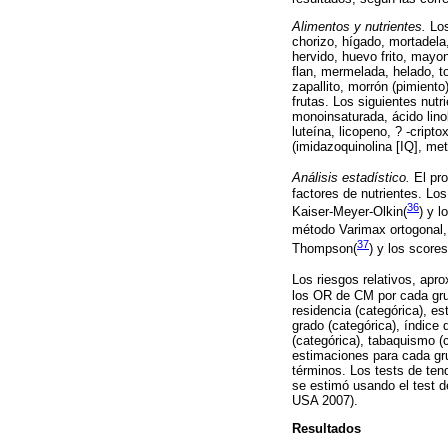
Alimentos y nutrientes.
Los
chorizo, hígado, mortadela
hervido, huevo frito, mayon
flan, mermelada, helado, to
zapallito, morrón (pimient
frutas. Los siguientes nutr
monoinsaturada, ácido linole
luteína, licopeno, ? -cript
(imidazoquinolina [IQ], met
Análisis estadístico.
El pro
factores de nutrientes. Lo
36
Kaiser-Meyer-Olkin(
)
y lo
método Varimax ortogonal,
37
Thompson(
)
y los scores
Los riesgos relativos, apro
los OR de CM por cada gru
residencia (categórica), es
grado (categórica), índice
(categórica), tabaquismo (c
estimaciones para cada gr
términos. Los tests de ten
se estimó usando el test d
USA 2007).
Resultados