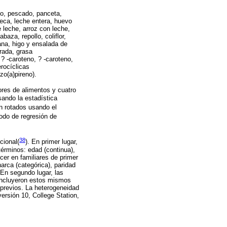
lo, pescado, panceta,
teca, leche entera, huevo
e leche, arroz con leche,
baza, repollo, coliflor,
ana, higo y ensalada de
urada, grasa
 ? -caroteno, ? -caroteno,
erocíclicas
zo(a)pireno).
ores de alimentos y cuatro
ando la estadística
on rotados usando el
odo de regresión de
38
cional(
)
. En primer lugar,
érminos: edad (continua),
ncer en familiares de primer
arca (categórica), paridad
 En segundo lugar, las
incluyeron estos mismos
 previos. La heterogeneidad
ersión 10, College Station,