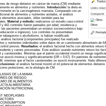
Traduc
tores de riesgo dietarios en cáncer de mama (CM) mediante
neamente en alimentos y nutrientes.
Introducción:
la dieta es
Links rela
erminante en la carcinogénesis mamaria. Comparado con un
Compartir
dicional de alimentos y nutrientes aislados, el análisis
de elementos asociados, útiles también para las
Otros
ales.
Material y método:
realizamos un estudio caso-control
y 442 controles fueron pareados por edad, residencia y
Otros
as las pacientes presentaban un estatus socioeconómico bajo
 educación e ingresos). Los controles no presentaban
Permali
on tabaquismo o alcoholismo, ni habían modificado
análisis factorial (componentes principales) fue realizado
tos y nutrientes individuales sobre datos de un cuestionario alimentario de 64
ontrol previos.
Resultados:
el análisis factorial hecho con alimentos retuvo l
, prudente y carnes procesadas. Este análisis usando nutrientes retuvo los fac
al y carotenoides. Mientras que el patrón occidental mostró un riesgo signif
 se asoció inversa y significativamente (OR = 0,67). En patrones de nutriente
M, mientras que el factor carotenoides se asoció inversamente. Hubo diferen
clusiones:
el análisis factorial mostró el rol potencial de elementos dietarios
 como protectores, en la etiología de CM.
ASIAS DE LA MAMA
E RIESGO
 ALIMENTOS
LIMENTARIA
NUTRICIONAL
 NEOPLASMS
TORS
UMPTION