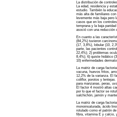
La distribución de control
La edad, residencia y esta
estudio. También la educac
más alta de familiares co
levemente más baja pero las
casos que en los controle
temprana y la baja parida
asoció con una reducción 
En cuanto a las caracterís
(84,2%) tuvieron carcinoma 
(17, 3,8%), lobular (10, 2
parte, las pacientes contr
22,4%); 2) problemas ocula
8,4%); 6) quiste hidático (3
10) enfermedades dermatoló
La matriz de carga factori
vacuna, huevos fritos, arro
12,2% de la varianza. El f
coliflor, porotos y lenteja
para manzanas, peras, uvas
El factor 4 mostró altas c
por lo que el factor se rot
salchichón, jamón y mante
La matriz de carga factori
monoinsaturada, ácido linol
rotulado como el patrón de
fibra, vitamina E y calcio,