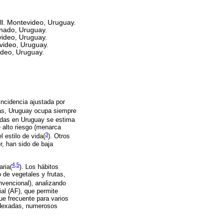
ll. Montevideo, Uruguay.
nado, Uruguay.
video, Uruguay.
video, Uruguay.
ideo, Uruguay.
ncidencia ajustada por
cas, Uruguay ocupa siempre
adas en Uruguay se estima
 alto riesgo (menarca
3
 estilo de vida(
)
. Otros
, han sido de baja
4,5
aria
(
)
. Los hábitos
 de vegetales y frutas,
onvencional), analizando
ial (AF), que permite
ue frecuente para varios
indexadas, numerosos