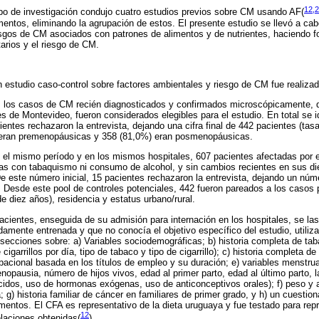
12,2
upo de investigación condujo cuatro estudios previos sobre CM usando AF
(
entos, eliminando la agrupación de estos. El presente estudio se llevó a cab
esgos de CM asociados con patrones de alimentos y de nutrientes, haciendo foc
tarios y el riesgo de CM.
 estudio caso-control sobre factores ambientales y riesgo de CM fue realiza
los casos de CM recién diagnosticados y confirmados microscópicamente, qu
es de Montevideo, fueron considerados elegibles para el estudio. En total se 
ientes rechazaron la entrevista, dejando una cifra final de 442 pacientes (ta
 eran premenopáusicas y 358 (81,0%) eran posmenopáusicas.
 el mismo período y en los mismos hospitales, 607 pacientes afectadas por
das con tabaquismo ni consumo de alcohol, y sin cambios recientes en sus di
De este número inicial, 15 pacientes rechazaron la entrevista, dejando un núm
 Desde este pool de controles potenciales, 442 fueron pareados a los casos 
e diez años), residencia y estatus urbano/rural.
acientes, enseguida de su admisión para internación en los hospitales, se la
amente entrenada y que no conocía el objetivo específico del estudio, utiliz
 secciones sobre: a) Variables sociodemográficas; b) historia completa de tab
igarrillos por día, tipo de tabaco y tipo de cigarrillo); c) historia completa de
acional basada en los títulos de empleo y su duración; e) variables menstrua
nopausia, número de hijos vivos, edad al primer parto, edad al último parto, l
idos, uso de hormonas exógenas, uso de anticonceptivos orales); f) peso y al
; g) historia familiar de cáncer en familiares de primer grado, y h) un cuestion
imentos. El CFA es representativo de la dieta uruguaya y fue testado para rep
12
elaciones obtenidas(
).