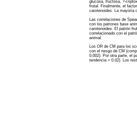
glucosa, fructosa, ?-cript
frutal. Finalmente, el fact
carotenoides. La mayoría 
Las correlaciones de Spea
con los patrones base anima
carotenoides. El patrón fru
correlacionado con el patr
animal.
Los OR de CM para los sco
con el riesgo de CM (comp
0,002). Por otra parte, el
tendencia = 0,02). Los res