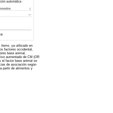
ción automática
cionados
nk
 ítems, ya utilizado en
os factores occidental,
tores base animal,
icativo aumentado de CM (OR
s el factor base animal se
cias de asociación según
 a partir de alimentos y