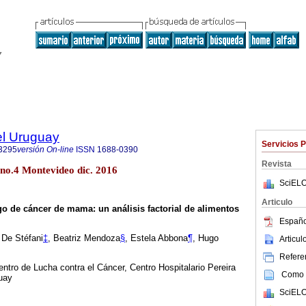
el Uruguay
Servicios 
3295
versión On-line
ISSN
1688-0390
Revista
 no.4 Montevideo dic. 2016
SciELO
Articulo
sgo de cáncer de mama: un análisis factorial de alimentos
Españo
 De Stéfani
‡
, Beatriz Mendoza
§
, Estela Abbona
¶
, Hugo
Articu
Referen
entro de Lucha contra el Cáncer, Centro Hospitalario Pereira
Como c
uay
SciELO