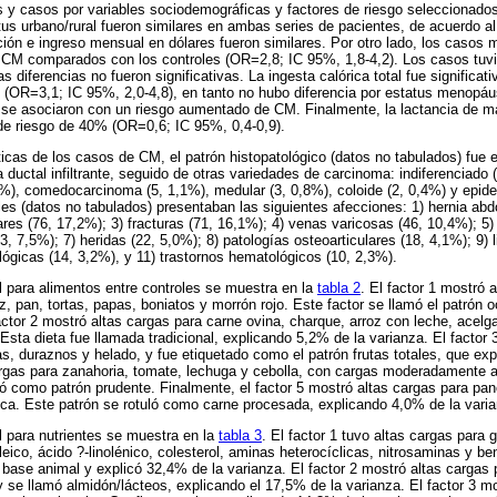
es y casos por variables sociodemográficas y factores de riesgo seleccionad
tus urbano/rural fueron similares en ambas series de pacientes, de acuerdo a
ión e ingreso mensual en dólares fueron similares. Por otro lado, los casos 
n CM comparados con los controles (OR=2,8; IC 95%, 1,8-4,2). Los casos tuv
 diferencias no fueron significativas. La ingesta calórica total fue significa
s (OR=3,1; IC 95%, 2,0-4,8), en tanto no hubo diferencia por estatus menopá
d se asociaron con un riesgo aumentado de CM. Finalmente, la lactancia de m
de riesgo de 40% (OR=0,6; IC 95%, 0,4-0,9).
ticas de los casos de CM, el patrón histopatológico (datos no tabulados) fue e
ductal infiltrante, seguido de otras variedades de carcinoma: indiferenciado (
,3%), comedocarcinoma (5, 1,1%), medular (3, 0,8%), coloide (2, 0,4%) y epid
oles (datos no tabulados) presentaban las siguientes afecciones: 1) hernia ab
res (76, 17,2%); 3) fracturas (71, 16,1%); 4) venas varicosas (46, 10,4%); 5)
3, 7,5%); 7) heridas (22, 5,0%); 8) patologías osteoarticulares (18, 4,1%); 9) li
gicas (14, 3,2%), y 11) trastornos hematológicos (10, 2,3%).
al para alimentos entre controles se muestra en la
tabla 2
. El factor 1 mostró 
z, pan, tortas, papas, boniatos y morrón rojo. Este factor se llamó el patrón 
actor 2 mostró altas cargas para carne ovina, charque, arroz con leche, acelga
s. Esta dieta fue llamada tradicional, explicando 5,2% de la varianza. El factor
, duraznos y helado, y fue etiquetado como el patrón frutas totales, que exp
argas para zanahoria, tomate, lechuga y cebolla, con cargas moderadamente a
uló como patrón prudente. Finalmente, el factor 5 mostró altas cargas para pa
ca. Este patrón se rotuló como carne procesada, explicando 4,0% de la varia
al para nutrientes se muestra en la
tabla 3
. El factor 1 tuvo altas cargas para 
eico, ácido ?-linolénico, colesterol, aminas heterocíclicas, nitrosaminas y be
 base animal y explicó 32,4% de la varianza. El factor 2 mostró altas cargas 
 y se llamó almidón/lácteos, explicando el 17,5% de la varianza. El factor 3 m