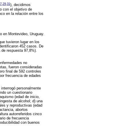
7,29,31
)
, decidimos
o con el objetivo de
o en la relación entre los
do en Montevideo, Uruguay.
e tuvieron lugar en los
identificaron 452 casos. De
sa de respuesta 97,8%).
 enfermedades no
etas, fueron consideradas
ero final de 592 controles
por frecuencia de edades
s interrogó personalmente
ando un cuestionario
aquismo (edad de inicio,
 ingesta de alcohol; d) una
les y reproductivas (edad
actancia, abortos
tura autorreferidos cinco
ario de frecuencia
roducibilidad con buenos