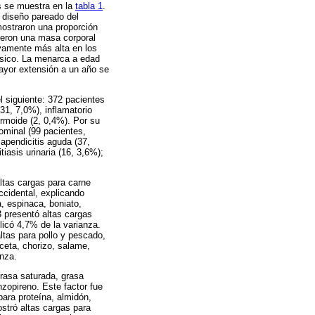
os se muestra en la
tabla 1
.
l diseño pareado del
mostraron una proporción
ieron una masa corporal
tivamente más alta en los
usico. La menarca a edad
ayor extensión a un año se
l siguiente: 372 pacientes
31, 7,0%), inflamatorio
ermoide (2, 0,4%). Por su
dominal (99 pacientes,
 apendicitis aguda (37,
tiasis urinaria (16, 3,6%);
altas cargas para carne
occidental, explicando
, espinaca, boniato,
 3 presentó altas cargas
licó 4,7% de la varianza.
ltas para pollo y pescado,
nceta, chorizo, salame,
nza.
grasa saturada, grasa
nzopireno. Este factor fue
para proteína, almidón,
ostró altas cargas para