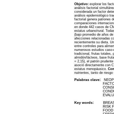
Objetivo:
explorar los fac
análisis factorial simultá
considerada un factor det
análisis epidemiológico tra
factorial genera patrones 
comparaciones internacion
en donde 442 casos de CM 
estatus urbano/rural. Tod
(bajo promedio de años de
afecciones relacionadas c
recientemente su dieta. Un 
entre controles para alimen
numerosos estudios caso-c
tradicional, frutas totales
almidón/lácteos, base frut
= 2,15), el patrón prudente
asoció directamente con C
estatus menopáusico.
Con
nutrientes, tanto de riesgo
Palabras clave:
NEOPL
FACTORES D
CONSUMO DE
CONDUCTA A
EVALUACIÓN 
Key words:
BREAST
RISK FAC
FOOD CONS