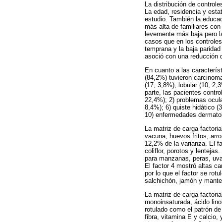
La distribución de control
La edad, residencia y esta
estudio. También la educac
más alta de familiares co
levemente más baja pero las
casos que en los controle
temprana y la baja parida
asoció con una reducción 
En cuanto a las caracterís
(84,2%) tuvieron carcinoma 
(17, 3,8%), lobular (10, 2
parte, las pacientes contr
22,4%); 2) problemas ocula
8,4%); 6) quiste hidático (3
10) enfermedades dermatoló
La matriz de carga factori
vacuna, huevos fritos, arro
12,2% de la varianza. El f
coliflor, porotos y lenteja
para manzanas, peras, uvas
El factor 4 mostró altas c
por lo que el factor se rot
salchichón, jamón y mante
La matriz de carga factori
monoinsaturada, ácido linol
rotulado como el patrón de
fibra, vitamina E y calcio,