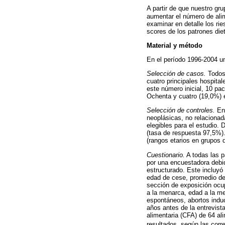
A partir de que nuestro gr
aumentar el número de alim
examinar en detalle los ri
scores de los patrones die
Material y método
En el período 1996-2004 un
Selección de casos.
Todos 
cuatro principales hospital
este número inicial, 10 pac
Ochenta y cuatro (19,0%)
Selección de controles.
En
neoplásicas, no relaciona
elegibles para el estudio. 
(tasa de respuesta 97,5%).
(rangos etarios en grupos d
Cuestionario.
A todas las p
por una encuestadora debid
estructurado. Este incluyó
edad de cese, promedio de c
sección de exposición ocup
a la menarca, edad a la me
espontáneos, abortos induc
años antes de la entrevista
alimentaria (CFA) de 64 al
resultados, según las corr