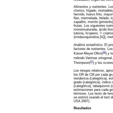
Alimentos y nutrientes.
Los
chorizo, hígado, mortadela
hervido, huevo frito, mayon
flan, mermelada, helado, to
zapallito, morrón (pimient
frutas. Los siguientes nutr
monoinsaturada, ácido linole
luteína, licopeno, ? -cript
(imidazoquinolina [IQ], met
Análisis estadístico.
El pro
factores de nutrientes. Lo
36
Kaiser-Meyer-Olkin(
)
y lo
método Varimax ortogonal,
37
Thompson(
)
y los scores
Los riesgos relativos, apro
los OR de CM por cada gru
residencia (categórica), es
grado (categórica), índice
(categórica), tabaquismo (c
estimaciones para cada gr
términos. Los tests de ten
se estimó usando el test d
USA 2007).
Resultados