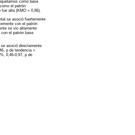
 etiquetamos como base
 como el patrón
 fue alta (KMO = 0,86).
ntal se asoció fuertemente
rtemente con el patrón
dente se vio altamente
 con el patrón base
l se asoció directamente
46, p de tendencia =
5%, 0,46-0,97, p de