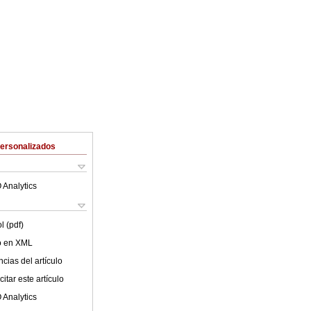
Personalizados
 Analytics
l (pdf)
lo en XML
cias del artículo
itar este artículo
 Analytics