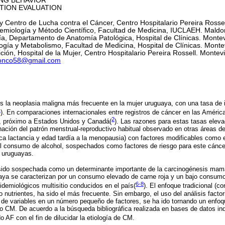
HAVIOR
VALUATION
 y Centro de Lucha contra el Cáncer, Centro Hospitalario Pereira Rosse
miología y Método Científico, Facultad de Medicina, IUCLAEH. Maldo
, Departamento de Anatomía Patológica, Hospital de Clínicas. Monte
gía y Metabolismo, Facultad de Medicina, Hospital de Clínicas. Monte
ión, Hospital de la Mujer, Centro Hospitalario Pereira Rossell. Montev
ronco58@gmail.com
 la neoplasia maligna más frecuente en la mujer uruguaya, con una tasa de i
1
)
. En comparaciones internacionales entre registros de cáncer en las Améri
2
s, próximo a Estados Unidos y Canadá(
).
Las razones para estas tasas elev
ación del patrón menstrual-reproductivo habitual observado en otras áreas de
ca lactancia y edad tardía a la menopausia) con factores modificables como el
l consumo de alcohol, sospechados como factores de riesgo para este cáncer
s uruguayas.
a sido sospechada como un determinante importante de la carcinogénesis mam
uaya se caracterizan por un consumo elevado de carne roja y un bajo consumo
6-8
demiológicos multisitio conducidos en el país
(
)
. El enfoque tradicional (c
 nutrientes, ha sido el más frecuente. Sin embargo, el uso del análisis factor
de variables en un número pequeño de factores, se ha ido tornando un enfoq
do CM. De acuerdo a la búsqueda bibliográfica realizada en bases de datos 
AF con el fin de dilucidar la etiología de CM.