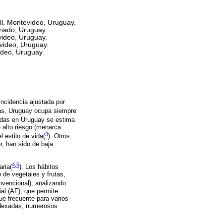
ll. Montevideo, Uruguay.
nado, Uruguay.
video, Uruguay.
video, Uruguay.
ideo, Uruguay.
ncidencia ajustada por
cas, Uruguay ocupa siempre
adas en Uruguay se estima
 alto riesgo (menarca
3
 estilo de vida(
)
. Otros
, han sido de baja
4,5
aria
(
)
. Los hábitos
 de vegetales y frutas,
onvencional), analizando
ial (AF), que permite
ue frecuente para varios
indexadas, numerosos