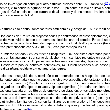
12,2
upo de investigación condujo cuatro estudios previos sobre CM usando AF
(
entos, eliminando la agrupación de estos. El presente estudio se llevó a cab
esgos de CM asociados con patrones de alimentos y de nutrientes, haciendo foc
tarios y el riesgo de CM.
 estudio caso-control sobre factores ambientales y riesgo de CM fue realiza
los casos de CM recién diagnosticados y confirmados microscópicamente, qu
es de Montevideo, fueron considerados elegibles para el estudio. En total se 
ientes rechazaron la entrevista, dejando una cifra final de 442 pacientes (ta
 eran premenopáusicas y 358 (81,0%) eran posmenopáusicas.
 el mismo período y en los mismos hospitales, 607 pacientes afectadas por
das con tabaquismo ni consumo de alcohol, y sin cambios recientes en sus di
De este número inicial, 15 pacientes rechazaron la entrevista, dejando un núm
 Desde este pool de controles potenciales, 442 fueron pareados a los casos 
e diez años), residencia y estatus urbano/rural.
acientes, enseguida de su admisión para internación en los hospitales, se la
amente entrenada y que no conocía el objetivo específico del estudio, utiliz
 secciones sobre: a) Variables sociodemográficas; b) historia completa de tab
igarrillos por día, tipo de tabaco y tipo de cigarrillo); c) historia completa de
acional basada en los títulos de empleo y su duración; e) variables menstrua
nopausia, número de hijos vivos, edad al primer parto, edad al último parto, l
idos, uso de hormonas exógenas, uso de anticonceptivos orales); f) peso y al
; g) historia familiar de cáncer en familiares de primer grado, y h) un cuestion
imentos. El CFA es representativo de la dieta uruguaya y fue testado para rep
12
elaciones obtenidas(
).