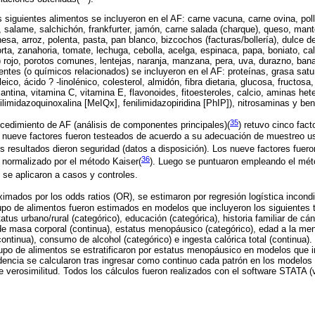
 siguientes alimentos se incluyeron en el AF: carne vacuna, carne ovina, pol
, salame, salchichón, frankfurter, jamón, carne salada (charque), queso, man
esa, arroz, polenta, pasta, pan blanco, bizcochos (facturas/bollería), dulce d
rta, zanahoria, tomate, lechuga, cebolla, acelga, espinaca, papa, boniato, cala
o) rojo, porotos comunes, lentejas, naranja, manzana, pera, uva, durazno, ban
ientes (o químicos relacionados) se incluyeron en el AF: proteínas, grasa sat
ico, ácido ? -linolénico, colesterol, almidón, fibra dietaria, glucosa, fructosa,
oxantina, vitamina C, vitamina E, flavonoides, fitoesteroles, calcio, aminas het
ilimidazoquinoxalina [MeIQx], fenilimidazopiridina [PhIP]), nitrosaminas y ben
35
cedimiento de AF (análisis de componentes principales)(
)
retuvo cinco fact
s nueve factores fueron testeados de acuerdo a su adecuación de muestreo us
s resultados dieron seguridad (datos a disposición). Los nueve factores fuer
36
 normalizado por el método Kaiser(
). Luego se puntuaron empleando el mét
 se aplicaron a casos y controles.
ximados por los odds ratios (OR), se estimaron por regresión logística incondi
po de alimentos fueron estimados en modelos que incluyeron los siguientes t
tatus urbano/rural (categórico), educación (categórica), historia familiar de cá
 de masa corporal (continua), estatus menopáusico (categórico), edad a la men
ontinua), consumo de alcohol (categórico) e ingesta calórica total (continua).
upo de alimentos se estratificaron por estatus menopáusico en modelos que 
dencia se calcularon tras ingresar como continuo cada patrón en los modelos
e verosimilitud. Todos los cálculos fueron realizados con el software STATA (v