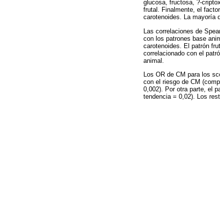
glucosa, fructosa, ?-cript
frutal. Finalmente, el fact
carotenoides. La mayoría 
Las correlaciones de Spea
con los patrones base anima
carotenoides. El patrón fru
correlacionado con el patr
animal.
Los OR de CM para los sco
con el riesgo de CM (comp
0,002). Por otra parte, el
tendencia = 0,02). Los res