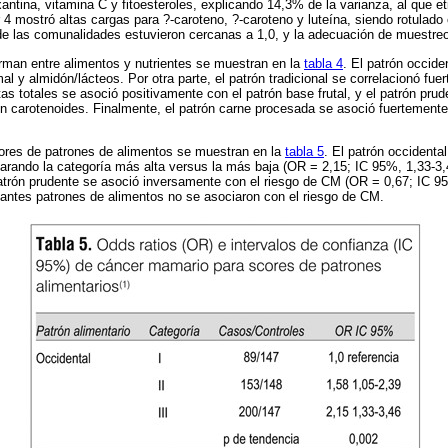
oxantina, vitamina C y fitoesteroles, explicando 14,3% de la varianza, al que
or 4 mostró altas cargas para ?-caroteno, ?-caroteno y luteína, siendo rotulado
de las comunalidades estuvieron cercanas a 1,0, y la adecuación de muestreo
rman entre alimentos y nutrientes se muestran en la
tabla 4
. El patrón occide
l y almidón/lácteos. Por otra parte, el patrón tradicional se correlacionó fue
tas totales se asoció positivamente con el patrón base frutal, y el patrón pru
ón carotenoides. Finalmente, el patrón carne procesada se asoció fuertemente
res de patrones de alimentos se muestran en la
tabla 5
. El patrón occidenta
arando la categoría más alta versus la más baja (OR = 2,15; IC 95%, 1,33-3,
 patrón prudente se asoció inversamente con el riesgo de CM (OR = 0,67; IC 9
tantes patrones de alimentos no se asociaron con el riesgo de CM.