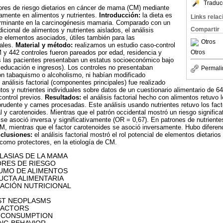
Traduc
tores de riesgo dietarios en cáncer de mama (CM) mediante
neamente en alimentos y nutrientes.
Introducción:
la dieta es
Links rela
erminante en la carcinogénesis mamaria. Comparado con un
Compartir
dicional de alimentos y nutrientes aislados, el análisis
de elementos asociados, útiles también para las
Otros
ales.
Material y método:
realizamos un estudio caso-control
y 442 controles fueron pareados por edad, residencia y
Otros
as las pacientes presentaban un estatus socioeconómico bajo
 educación e ingresos). Los controles no presentaban
Permali
on tabaquismo o alcoholismo, ni habían modificado
análisis factorial (componentes principales) fue realizado
tos y nutrientes individuales sobre datos de un cuestionario alimentario de 64
ontrol previos.
Resultados:
el análisis factorial hecho con alimentos retuvo l
, prudente y carnes procesadas. Este análisis usando nutrientes retuvo los fac
al y carotenoides. Mientras que el patrón occidental mostró un riesgo signif
 se asoció inversa y significativamente (OR = 0,67). En patrones de nutriente
M, mientras que el factor carotenoides se asoció inversamente. Hubo diferen
clusiones:
el análisis factorial mostró el rol potencial de elementos dietarios
 como protectores, en la etiología de CM.
ASIAS DE LA MAMA
E RIESGO
 ALIMENTOS
LIMENTARIA
NUTRICIONAL
 NEOPLASMS
TORS
UMPTION