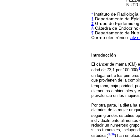
FEEDING BE
NUTRITION E
*
Instituto de Radiología
†
Departamento de Epide
‡
Grupo de Epidemiología
§
Cátedra de Endocrinolo
¶
Departamento de Nutric
Correo electrónico:
alv.
Introducción
El cáncer de mama (CM) es
edad de 73,1 por 100.000(
un lugar entre los primero
que provienen de la combin
temprana, baja paridad, po
elementos ambientales y e
prevalencia en las mujere
Por otra parte, la dieta h
dietarios de la mujer urug
según grandes estudios epi
individualmente alimentos o
reducir un numeroso grupo 
sitios tumorales, incluyen
9-34
estudios
(
)
han empleado 