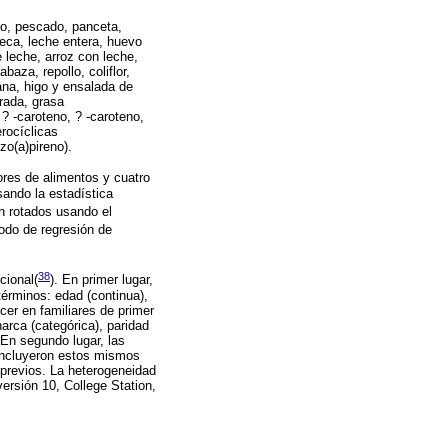
lo, pescado, panceta,
teca, leche entera, huevo
e leche, arroz con leche,
baza, repollo, coliflor,
ana, higo y ensalada de
urada, grasa
 ? -caroteno, ? -caroteno,
erocíclicas
zo(a)pireno).
ores de alimentos y cuatro
ando la estadística
on rotados usando el
odo de regresión de
38
cional(
)
. En primer lugar,
érminos: edad (continua),
ncer en familiares de primer
arca (categórica), paridad
 En segundo lugar, las
incluyeron estos mismos
 previos. La heterogeneidad
ersión 10, College Station,