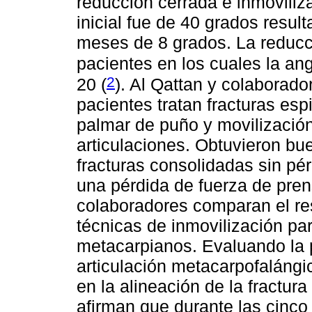
reducción cerrada e inmoviliz
inicial fue de 40 grados result
meses de 8 grados. La reducci
pacientes en los cuales la ang
2
20 (
). Al Qattan y colaborad
pacientes tratan fracturas esp
palmar de puño y movilización
articulaciones. Obtuvieron bu
fracturas consolidadas sin pér
una pérdida de fuerza de pren
colaboradores comparan el res
técnicas de inmovilización par
metacarpianos. Evaluando la p
articulación metacarpofalángic
en la alineación de la fractur
afirman que durante las cinc