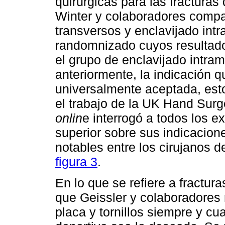
quirúrgicas para las fracturas
Winter y colaboradores compar
transversos y enclavijado int
randomnizado cuyos resultado
el grupo de enclavijado intra
anteriormente, la indicación q
universalmente aceptada, est
el trabajo de la UK Hand Sur
onlin
e interrogó a todos los e
superior sobre sus indicacione
notables entre los cirujanos d
figura 3
.
En lo que se refiere a fractur
que Geissler y colaboradores
placa y tornillos siempre y cua