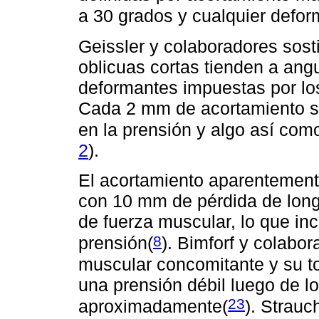
a 30 grados y cualquier defor
Geissler y colaboradores sost
oblicuas cortas tienden a ang
deformantes impuestas por los
Cada 2 mm de acortamiento se
en la prensión y algo así com
2
).
El acortamiento aparentement
con 10 mm de pérdida de long
de fuerza muscular, lo que inc
8
prensión(
)
. Bimforf y colabor
muscular concomitante y su to
una prensión débil luego de l
23
aproximadamente
(
). Strauc