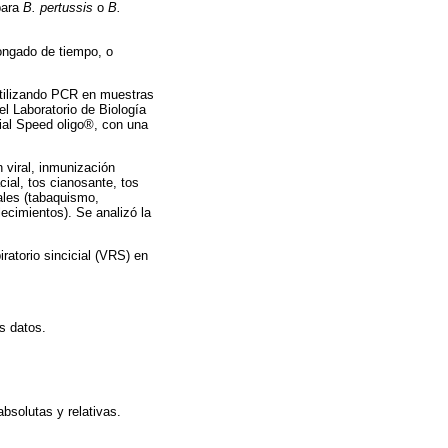
para
B. pertussis
o
B.
longado de tiempo, o
utilizando PCR en muestras
l Laboratorio de Biología
cial Speed oligo®, con una
n viral, inmunización
ial, tos cianosante, tos
ales (tabaquismo,
lecimientos). Se analizó la
ratorio sincicial (VRS) en
s datos.
bsolutas y relativas.