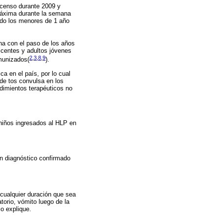
scenso durante 2009 y
 máxima durante la semana
odo los menores de 1 año
na con el paso de los años
scentes y adultos jóvenes
2,3,8,9
nmunizados
(
)
.
ca en el país, por lo cual
 de tos convulsa en los
edimientos terapéuticos no
s niños ingresados al HLP en
on diagnóstico confirmado
cualquier duración que sea
torio, vómito luego de la
o explique.