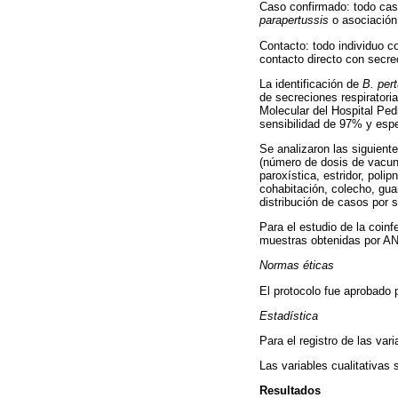
Caso confirmado: todo cas
parapertussis
o asociación
Contacto: todo individuo c
contacto directo con secrec
La identificación de
B. per
de secreciones respiratori
Molecular del Hospital Ped
sensibilidad de 97% y esp
Se analizaron las siguiente
(número de dosis de vacuna
paroxística, estridor, pol
cohabitación, colecho, guar
distribución de casos por
Para el estudio de la coinf
muestras obtenidas por AN
Normas éticas
El protocolo fue aprobado 
Estadística
Para el registro de las var
Las variables cualitativas
Resultados