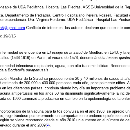
onsable de UDA Pediátrica. Hospital Las Piedras. ASSE-Universidad de la Re
ica. Departamento de Pediatría. Centro Hospitalario Pereira Rossell. Facultad
orrespondencia: Dra. Virginia Perdomo. UDA Pediátrica - Hospital Las Piedr
ja5@gmail.com
Conflicto de intereses: los autores declaran que no existe conf
: 19/8/15
 enfermedad se encuentra en
El espejo de la salud
de Moulton, en 1540, y la 
Baillou (1538-1616) en París, el verano de 1578, denominándola
tussus quinti
ermedad infecciosa respiratoria, aguda, con alta transmisibilidad. Reconoce
ida a
Bordetella parapertussis
.
ación Mundial de la Salud se producen entre 20 y 40 millones de casos al a
ad estimada de 200.000 a 400.000 personas cada año, principalmente niños. A 
 en los diferentes países, continúa siendo hoy día un importante problema d
 vacuna antipertussis en los años 50 ha disminuido significativamente la inci
écada de 1990 comenzó a producirse un cambio en la epidemiología de la en
 incorporación de la vacuna para la tos convulsa en el año 1963, se apreció un
os, registrándose posteriormente un comportamiento endemo-epidémico con b
 región se viene reportando desde el año 2010 un aumento en el número de ca
6
ervado durante el año 2009
(
).