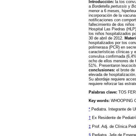
Introducción:
la tos convu
a
Bordetella pertussis
y
Bo
menor a 6 meses, hiperleuc
incorporación de la vacuna
notificaciones con comport
fallecimiento de dos niños
Hospital Las Piedras (HLP
los niños hospitalizados p
30 de abril de 2012.
Materi
hospitalizados por tos con
polimerasa (PCR) en secrec
características clínicas y 
convulsa confirmada (6,4%
ocho de ellos menores de 
51%. Presentaron leucocit
conclusiones:
el brote de
elevada de hospitalización.
Su abordaje requiere acces
requiere reforzar las estra
Palabras clave:
TOS FER
Key words:
WHOOPING 
*
Pediatra. Integrante de U
†
Ex Residente de Pediatrí
‡
Prof. Adj. de Clínica Ped
§
Pediatra. Jefe de Emerge