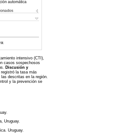
ción automática
cionados
nk
amiento intensivo (CTI),
con casos sospechosos
us.
Discusión y
 registró la tasa más
las descritas en la región.
ntrol y la prevención se
guay.
a, Uruguay.
ica. Uruguay.