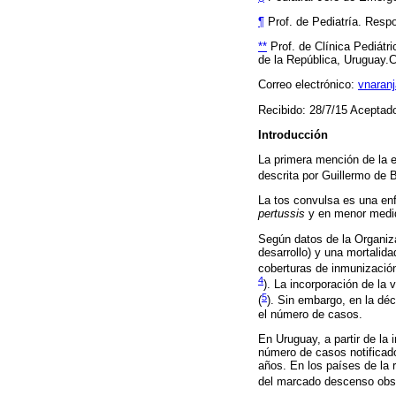
¶
Prof. de Pediatría. Resp
**
Prof. de Clínica Pediátr
de la República, Uruguay.C
Correo electrónico:
vnaran
Recibido: 28/7/15 Aceptado
Introducción
La primera mención de la
descrita por Guillermo de 
La tos convulsa es una enf
pertussis
y en menor med
Según datos de la Organiz
desarrollo) y una mortalid
coberturas de inmunización
4
)
. La incorporación de la
5
(
). Sin embargo, en la d
el número de casos.
En Uruguay, a partir de la
número de casos notificad
años. En los países de la
del marcado descenso obs