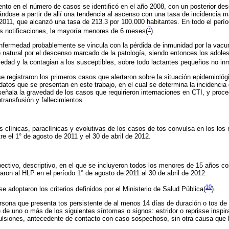
nto en el número de casos se identificó en el año 2008, con un posterior de
ándose a partir de allí una tendencia al ascenso con una tasa de incidencia
2011, que alcanzó una tasa de 213.3 por 100.000 habitantes. En todo el perí
7
as notificaciones, la mayoría menores de 6 meses(
).
nfermedad probablemente se vincula con la pérdida de inmunidad por la vacu
o natural por el descenso marcado de la patología, siendo entonces los adole
edad y la contagian a los susceptibles, sobre todo lactantes pequeños no i
 registraron los primeros casos que alertaron sobre la situación epidemiológi
 datos que se presentan en este trabajo, en el cual se determina la incidencia
 señala la gravedad de los casos que requirieron internaciones en CTI, y proc
ransfusión y fallecimientos.
as clínicas, paraclínicas y evolutivas de los casos de tos convulsa en los lo
re el 1° de agosto de 2011 y el 30 de abril de 2012.
ectivo, descriptivo, en el que se incluyeron todos los menores de 15 años c
aron al HLP en el período 1° de agosto de 2011 al 30 de abril de 2012.
10
se adoptaron los criterios definidos por el Ministerio de Salud Pública(
)
.
sona que presenta tos persistente de al menos 14 días de duración o tos de 
de uno o más de los siguientes síntomas o signos: estridor o reprisse inspira
ulsiones, antecedente de contacto con caso sospechoso, sin otra causa que l