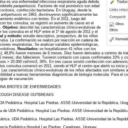
lsa es una enfermedad infecciosa respiratoria aguda debida
Traduc
rdetella parapertussis.
Factores de mal pronóstico son edad
Links rela
ocitosis, coinfección bacteriana. En Uruguay, desde la
 antipertussis en 1963, disminuyeron significativamente las
Compartir
amiento endémico con brotes. En el 2011, luego del
 con tos convulsa, se registró un aumento de casos en el
Otros
).
Objetivo:
describir las características clínico-evolutivas de
Otros
or tos convulsa en el HLP entre el 1º de agosto de 2011 y el
al y método:
estudio descriptivo, prospectivo, de los niños
Permali
vulsa. La confirmación se realizó por reacción en cadena de
iones respiratorias. Se analizan variables epidemiológicas,
evolutivas.
Resultados:
se hospitalizaron 41 niños con tos
); 48,8% fueron menores de 6 meses. Diez fueron derivados a centros de trat
6 meses; dos fallecieron. Tuvieron contacto con casos confirmados 10% y 
osis > 20.000 cel/mm3, 39%. En tres casos existió coinfección con adenovir
 tos convulsa comenzó en 2011, siendo el HLP el centro que alertó su inicio y
 Las características clínico-evolutivas de los niños afectados son similares a 
ibilidad a nuevas herramientas diagnósticas de biología molecular. Para el co
tegias de vacunación.
INA BROTES DE ENFERMEDADES
COUGH DISEASE OUTBREAKS
DA Pediátrica. Hospital Las Piedras. ASSE-Universidad de la República, Uru
a de UDA Pediátrica. Hospital Las Piedras. ASSE-Universidad de la Repúblic
iátrica. UDA Pediátrica. Hospital Las Piedras. ASSE-Universidad de la Repúbl
ncia Pediátrica Hospital Las Piedras. Canelones, Uruguay.