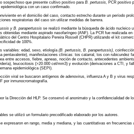
o sospechoso que presente cultivo positivo para
B. pertussis,
PCR positivo 
 epidemiológica con un caso confirmado.
onviviente en el domicilio del caso, contacto estrecho durante un período pro
iones respiratorias del caso sin utilizar medidas de barrera.
tussis y B. parapertussis
se realizó mediante la búsqueda de ácido nucleico 
as obtenidas mediante aspirado nasofaríngeo (ANF). La PCR fue realizada en e
iátrico del Centro Hospitalario Pereira Rossell (CHPR) utilizando el kit comer
ecificidad de 100%.
s variables: edad, sexo, etiología
(B. pertussis, B. parapertussis)
, coinfecció
 pentavalente), manifestaciones clínicas: tos catarral, tos con rubicundez fac
ipnea entre accesos, fiebre, apneas, noción de contacto, antecedentes ambient
dería), leucocitosis (>20.000 cel/mm3) y evolución (derivaciones a CTI, y fal
 semana epidemiológica (SEPI).
ección viral se buscaron antígenos de adenovirus, influenza A y B y virus respi
F por inmunocromatografía.
por la Dirección del HLP. Se conservó el anonimato y la confidencialidad de lo
iables se utilizó un formulario precodificado elaborado por los autores.
 se expresaron en rango, media y mediana, y las cuantitativas en frecuencias a