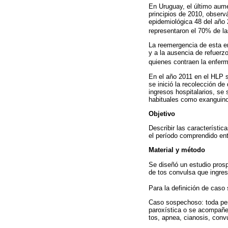
En Uruguay, el último aume
principios de 2010, observ
epidemiológica 48 del año 
representaron el 70% de l
La reemergencia de esta e
y a la ausencia de refuerz
quienes contraen la enferm
En el año 2011 en el HLP se
se inició la recolección de
ingresos hospitalarios, se
habituales como exanguinot
Objetivo
Describir las característic
el período comprendido ent
Material y método
Se diseñó un estudio prosp
de tos convulsa que ingres
Para la definición de caso 
Caso sospechoso: toda per
paroxística o se acompañe 
tos, apnea, cianosis, conv