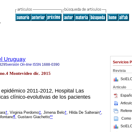
el Uruguay
Servicios 
3295
versión On-line
ISSN
1688-0390
Revista
 no.4 Montevideo dic. 2015
SciELO
Articulo
e epidémico 2011-2012, Hospital Las
Españo
icas clínico-evolutivas de los pacientes
Articu
Referen
ara
†
, Virginia Perdomo
‡
, Jimena Belo
†
, Hilda De Salterain
*
,
 Montano
¶
, Gustavo Giachetto
**
Como c
SciELO