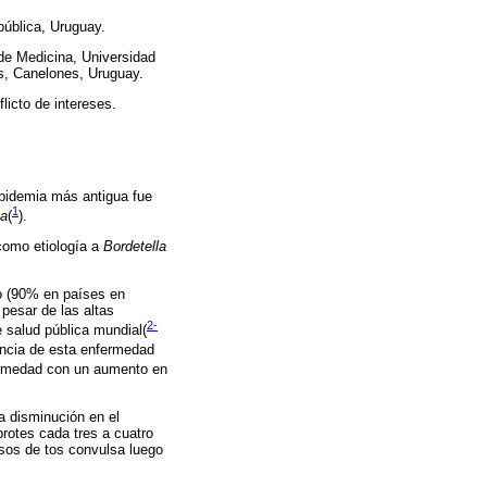
pública, Uruguay.
 de Medicina, Universidad
as, Canelones, Uruguay.
licto de intereses.
epidemia más antigua fue
1
na
(
).
 como etiología a
Bordetella
ño (90% en países en
pesar de las altas
2-
e salud pública mundial
(
dencia de esta enfermedad
fermedad con un aumento en
a disminución en el
rotes cada tres a cuatro
sos de tos convulsa luego