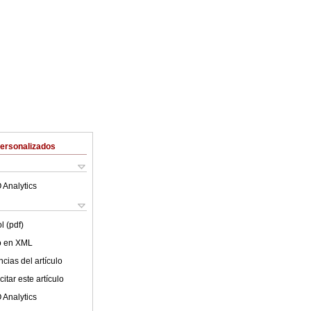
Personalizados
 Analytics
l (pdf)
lo en XML
cias del artículo
itar este artículo
 Analytics