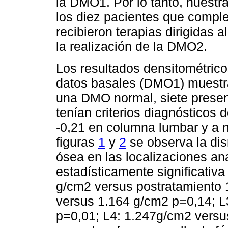
la DMO1. Por lo tanto, nuestra
los diez pacientes que comp
recibieron terapias dirigidas 
la realización de la DMO2.
Los resultados densitométrico
datos basales (DMO1) muestr
una DMO normal, siete prese
tenían criterios diagnósticos 
-0,21 en columna lumbar y a n
figuras
1
y
2
se observa la dis
ósea en las localizaciones ana
estadísticamente significativa
g/cm2 versus postratamiento 
versus 1.164 g/cm2 p=0,14; L
p=0,01; L4: 1.247g/cm2 versu