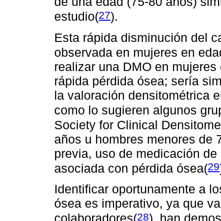
de una edad (75-80 años) simi
27
estudio(
)
.
Esta rápida disminución del c
observada en mujeres en ed
realizar una DMO en mujeres 
rápida pérdida ósea; sería si
la valoración densitométrica 
como lo sugieren algunos gr
Society for Clinical Densito
años u hombres menores de 70
previa, uso de medicación de 
29
asociada con pérdida ósea(
Identificar oportunamente a l
ósea es imperativo, ya que va
28
colaboradores(
), han demos