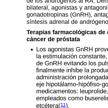
de los andrógenos al RA. Dent
bilateral, agonistas y antago
gonadotropinas (GnRH), antag
síntesis adrenal de andrógeno
Terapias farmacológicas de 
cáncer de próstata
Los agonistas GnRH provo
la estimulación constante,
de GnRH evitando los puls
finalmente inhibe la produ
administración prolongada
eje hipotálamo-hipófiso-g
medicamentos: leuprolide,
empleados como buserelina,
11
etcétera(
).