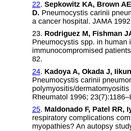
22
.
Sepkowitz KA, Brown AE,
D.
Pneumocystis carinii pneum
a cancer hospital. JAMA 1992
23.
Rodriguez M, Fishman J
Pneumocystis spp. in human 
immunocompromised patients. 
82.
24
.
Kadoya A, Okada J, Iikun
Pneumocystis carinii pneumoni
polymyositis/dermatomyositis
Rheumatol 1996; 23(7):1186–
25
.
Maldonado F, Patel RR, I
respiratory complications co
myopathies? An autopsy study