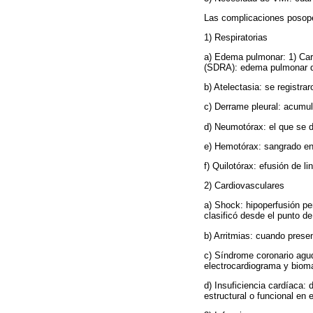
Las complicaciones posoper
1) Respiratorias
a) Edema pulmonar: 1) Car
(SDRA): edema pulmonar de
b) Atelectasia: se registra
c) Derrame pleural: acumula
d) Neumotórax: el que se de
e) Hemotórax: sangrado en e
f) Quilotórax: efusión de l
2) Cardiovasculares
a) Shock: hipoperfusión per
clasificó desde el punto de
b) Arritmias: cuando prese
c) Síndrome coronario agud
electrocardiograma y bioma
d) Insuficiencia cardíaca:
estructural o funcional en