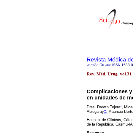
Revista Médica d
versión On-line
ISSN
1688-
Rev. Méd. Urug. vol.31
Complicaciones y 
en unidades de me
Dres. Darwin Tejera
*
, Mica
Alzugaray
‡
, Mauricio Bertu
Hospital de Clínicas, Cáte
de la República. Casmu-I
Resumen