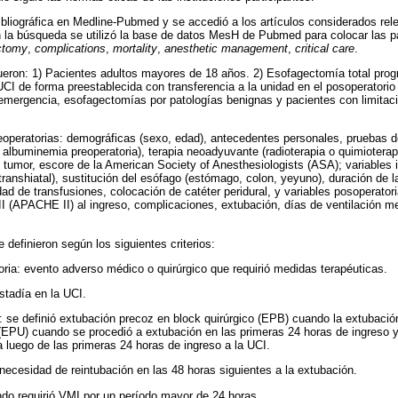
bliográfica en Medline-Pubmed y se accedió a los artículos considerados rele
n la búsqueda se utilizó la base de datos MesH de Pubmed para colocar las p
ctomy
,
complications
,
mortality
,
anesthetic management
,
critical care
.
 fueron: 1) Pacientes adultos mayores de 18 años. 2) Esofagectomía total pro
 UCI de forma preestablecida con transferencia a la unidad en el posoperatori
 emergencia, esofagectomías por patologías benignas y pacientes con limitac
reoperatorias: demográficas (sexo, edad), antecedentes personales, pruebas 
, albuminemia preoperatoria), terapia neoadyuvante (radioterapia o quimioterap
l tumor, escore de la American Society of Anesthesiologists (ASA); variables i
 transhiatal), sustitución del esófago (estómago, colon, yeyuno), duración de la
dad de transfusiones, colocación de catéter peridural, y variables posoperato
II (APACHE II) al ingreso, complicaciones, extubación, días de ventilación m
e definieron según los siguientes criterios:
ria: evento adverso médico o quirúrgico que requirió medidas terapéuticas.
stadía en la UCI.
: se definió extubación precoz en block quirúrgico (EPB) cuando la extubación 
EPU) cuando se procedió a extubación en las primeras 24 horas de ingreso y
 luego de las primeras 24 horas de ingreso a la UCI.
necesidad de reintubación en las 48 horas siguientes a la extubación.
do requirió VMI por un período mayor de 24 horas.