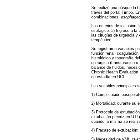
Se realizó una búsqueda bi
través del portal Timbó. E
combinaciones:
esophage
Los criterios de inclusión
esofágico. 3) Ingreso a la
las cirugías de urgencia y
terapéutico.
Se registraron variables p
función renal, coagulación
histológico y topografía de
quirúrgico (transtorácico o
balance de fluidos, necesi
Chronic Health Evaluation 
de estadía en UCI.
Las variables principales s
1) Complicación posoperato
2) Mortalidad: durante su e
3) Protocolo de extubación
extubación precoz en UTI (
cuando la misma se realiza
4) Fracaso de extubación: 
5) Necesidad de VMI: cuan