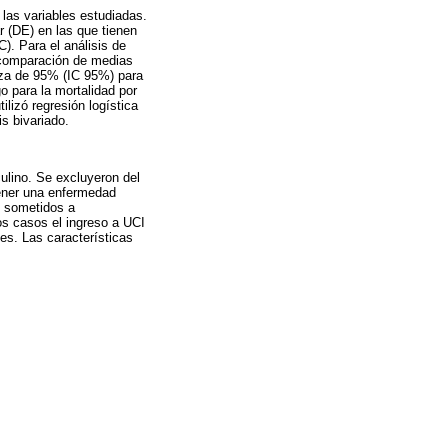
e las variables estudiadas.
r (DE) en las que tienen
C). Para el análisis de
a comparación de medias
anza de 95% (IC 95%) para
o para la mortalidad por
ilizó regresión logística
is bivariado.
lino. Se excluyeron del
 tener una enfermedad
s sometidos a
os casos el ingreso a UCI
es. Las características