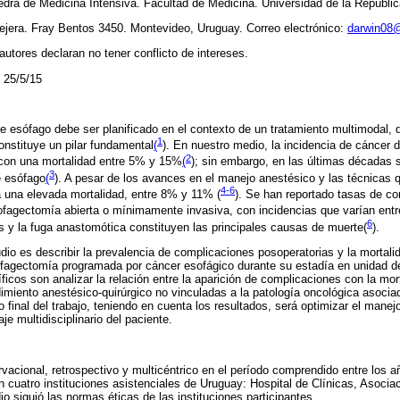
edra de Medicina Intensiva. Facultad de Medicina. Universidad de la Repúblic
ejera. Fray Bentos 3450. Montevideo, Uruguay. Correo electrónico:
darwin08
 autores declaran no tener conflicto de intereses.
 25/5/15
de esófago debe ser planificado en el contexto de un tratamiento multimodal, 
1
nstituye un pilar fundamental
(
)
. En nuestro medio, la incidencia de cáncer 
2
con una mortalidad entre 5% y 15%
(
)
; sin embargo, en las últimas décadas
3
e esófago
(
)
. A pesar de los avances en el manejo anestésico y las técnicas qu
4-6
 una elevada mortalidad, entre 8% y 11% (
)
. Se han reportado tasas de c
ofagectomía abierta o mínimamente invasiva, con incidencias que varían en
6
 y la fuga anastomótica constituyen las principales causas de muerte(
)
.
udio es describir la prevalencia de complicaciones posoperatorias y la mortalid
fagectomía programada por cáncer esofágico durante su estadía en unidad d
ficos son analizar la relación entre la aparición de complicaciones con la mor
dimiento anestésico-quirúrgico no vinculadas a la patología oncológica asoci
o final del trabajo, teniendo en cuenta los resultados, será optimizar el manej
je multidisciplinario del paciente.
rvacional, retrospectivo y multicéntrico en el período comprendido entre los 
on cuatro instituciones asistenciales de Uruguay: Hospital de Clínicas, Asoc
 siguió las normas éticas de las instituciones participantes.