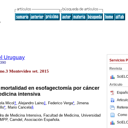
el Uruguay
Servicios 
0390
Revista
 no.3 Montevideo set. 2015
SciELO
Articulo
mortalidad en esofagectomía por cáncer
Españo
dicina intensiva
Articu
ela Micol
†
, Alejandro Laino
‡
, Federico Verga
*
, Jimena
llo
*
, Mario Cancela
§
Referen
Como c
dra de Medicina Intensiva, Facultad de Medicina, Universidad
AMPP, Camdel, Asociación Española.
SciELO