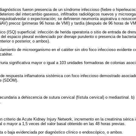
 diagnósticos fueron presencia de un síndrome infeccioso (fiebre o hiperleuco
deterioro del intercambio gaseoso, infiltrados radiológicos nuevos y microorga
nquioloalveolar o expectoración; se definieron neumonía aspirativa o nosoc
(NAV) precoz (primeras 96 horas de VMI) y tardía (después de 96 horas de VM
rgico (ISQ) superficial: infección de herida operatoria o sitio de entrada de dre
del espacio pleural evidenciado por drenaje purulento o presencia de bacteria
nterior o posterior, o ambos).
islamiento de microorganismo en el catéter sin otro foco infeccioso evidente c
catéter.
eriuria significativa mayor o igual a 103 unidades formadoras de colonias aso
 de respuesta inflamatoria sistémica con foco infeccioso demostrado asocia
le (SDOM).
undaria a dehiscencia de sutura cervical (fístula cervical) o mediastinal. b)
.
ún criterio de Acute Kidney Injury Network, incremento en la creatinina sérica
l o mayor a 1,5 veces del valor basal obtenido en las 48 horas previas.
lta o baja evidenciada por diagnóstico clínico o endoscópico, o ambos.