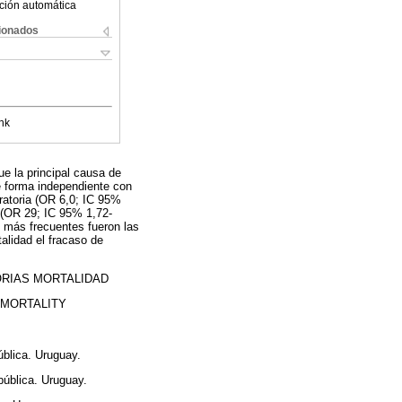
ción automática
cionados
nk
ue la principal causa de
de forma independiente con
eratoria (OR 6,0; IC 95%
e (OR 29; IC 95% 1,72-
 más frecuentes fueron las
alidad el fracaso de
RIAS MORTALIDAD
MORTALITY
blica. Uruguay.
pública. Uruguay.