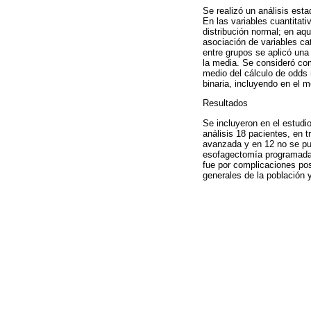
Se realizó un análisis esta
En las variables cuantitat
distribución normal; en aqu
asociación de variables ca
entre grupos se aplicó una
la media. Se consideró com
medio del cálculo de odds r
binaria, incluyendo en el m
Resultados
Se incluyeron en el estud
análisis 18 pacientes, en t
avanzada y en 12 no se pud
esofagectomía programada p
fue por complicaciones pos
generales de la población 