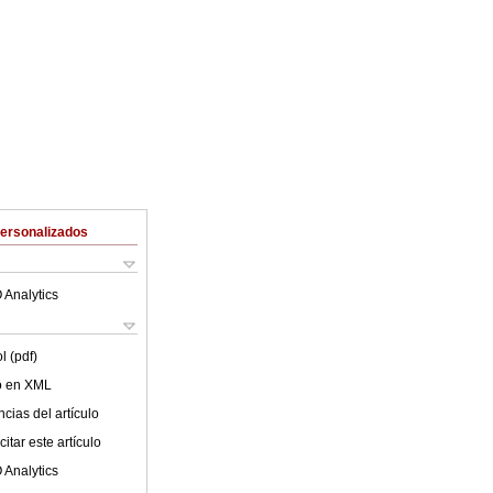
Personalizados
 Analytics
l (pdf)
lo en XML
cias del artículo
itar este artículo
 Analytics