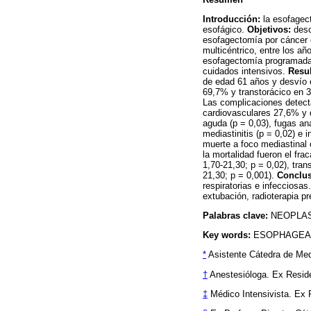
Introducción:
la esofagect
esofágico.
Objetivos:
desc
esofagectomía por cáncer
multicéntrico, entre los a
esofagectomía programada 
cuidados intensivos.
Resu
de edad 61 años y desvío e
69,7% y transtorácico en 3
Las complicaciones detect
cardiovasculares 27,6% y q
aguda (p = 0,03), fugas an
mediastinitis (p = 0,02) e 
muerte a foco mediastinal 
la mortalidad fueron el fr
1,70-21,30; p = 0,02), tra
21,30; p = 0,001).
Conclus
respiratorias e infecciosa
extubación, radioterapia pr
Palabras clave:
NEOPLAS
Key words:
ESOPHAGEAL
*
Asistente Cátedra de Medi
†
Anestesióloga. Ex Reside
‡
Médico Intensivista. Ex 