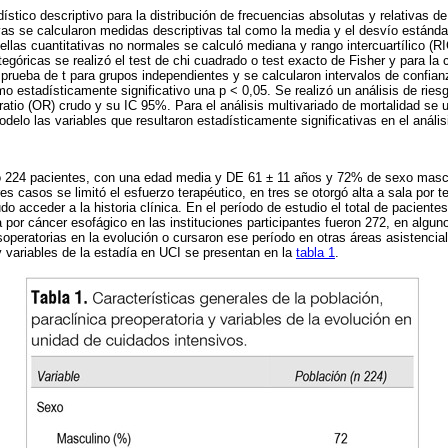
dístico descriptivo para la distribución de frecuencias absolutas y relativas d
ivas se calcularon medidas descriptivas tal como la media y el desvío estánda
ellas cuantitativas no normales se calculó mediana y rango intercuartílico (RI
tegóricas se realizó el test de chi cuadrado o test exacto de Fisher y para l
 prueba de t para grupos independientes y se calcularon intervalos de confi
o estadísticamente significativo una p < 0,05. Se realizó un análisis de riesg
atio (OR) crudo y su IC 95%. Para el análisis multivariado de mortalidad se ut
odelo las variables que resultaron estadísticamente significativas en el anális
io 224 pacientes, con una edad media y DE 61 ± 11 años y 72% de sexo mascu
res casos se limitó el esfuerzo terapéutico, en tres se otorgó alta a sala por
o acceder a la historia clínica. En el período de estudio el total de paciente
or cáncer esofágico en las instituciones participantes fueron 272, en algun
operatorias en la evolución o cursaron ese período en otras áreas asistencial
y variables de la estadía en UCI se presentan en la
tabla 1
.