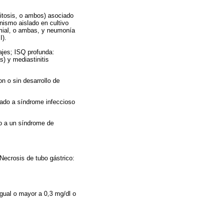
citosis, o ambos) asociado
nismo aislado en cultivo
omial, o ambas, y neumonía
I).
najes; ISQ profunda:
s) y mediastinitis
on o sin desarrollo de
ciado a síndrome infeccioso
do a un síndrome de
 Necrosis de tubo gástrico:
 igual o mayor a 0,3 mg/dl o