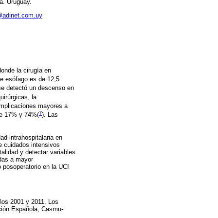
a. Uruguay.
@adinet.com.uy
donde la cirugía en
de esófago es de 12,5
 se detectó un descenso en
irúrgicas, la
omplicaciones mayores a
7
tre 17% y 74%(
)
. Las
ad intrahospitalaria en
e cuidados intensivos
talidad y detectar variables
adas a mayor
o posoperatorio en la UCI
años 2001 y 2011. Los
iación Española, Casmu-