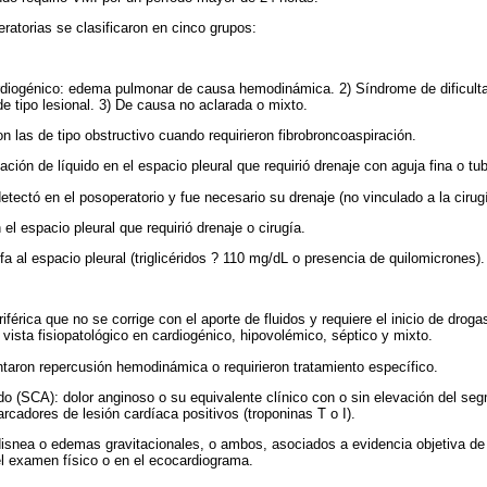
atorias se clasificaron en cinco grupos:
diogénico: edema pulmonar de causa hemodinámica. 2) Síndrome de dificulta
 tipo lesional. 3) De causa no aclarada o mixto.
ron las de tipo obstructivo cuando requirieron fibrobroncoaspiración.
ción de líquido en el espacio pleural que requirió drenaje con aguja fina o tu
tectó en el posoperatorio y fue necesario su drenaje (no vinculado a la cirugía
l espacio pleural que requirió drenaje o cirugía.
infa al espacio pleural (triglicéridos ? 110 mg/dL o presencia de quilomicrones).
iférica que no se corrige con el aporte de fluidos y requiere el inicio de dro
 vista fisiopatológico en cardiogénico, hipovolémico, séptico y mixto.
ntaron repercusión hemodinámica o requirieron tratamiento específico.
o (SCA): dolor anginoso o su equivalente clínico con o sin elevación del se
rcadores de lesión cardíaca positivos (troponinas T o I).
 disnea o edemas gravitacionales, o ambos, asociados a evidencia objetiva d
 el examen físico o en el ecocardiograma.