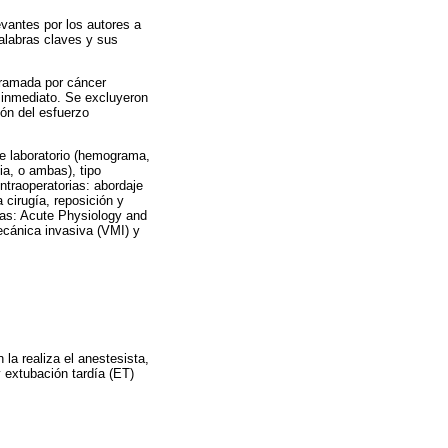
vantes por los autores a
alabras claves y sus
gramada por cáncer
o inmediato. Se excluyeron
ión del esfuerzo
de laboratorio (hemograma,
ia, o ambas), tipo
ntraoperatorias: abordaje
 cirugía, reposición y
rias: Acute Physiology and
ecánica invasiva (VMI) y
la realiza el anestesista,
 extubación tardía (ET)