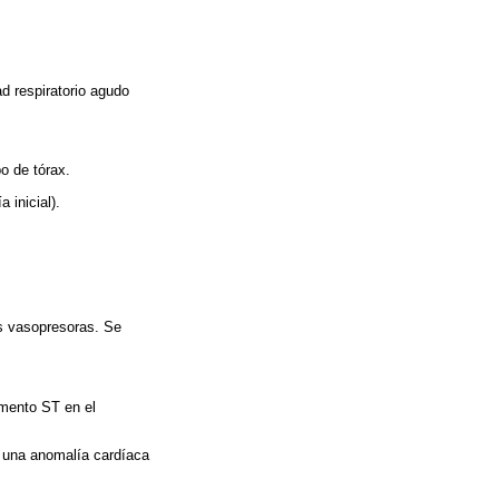
d respiratorio agudo
bo de tórax.
 inicial).
gas vasopresoras. Se
gmento ST en el
e una anomalía cardíaca