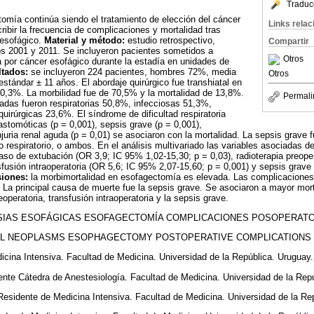
Traduc
omía continúa siendo el tratamiento de elección del cáncer
Links rela
ribir la frecuencia de complicaciones y mortalidad tras
 esofágico.
Material y método:
estudio retrospectivo,
Compartir
ños 2001 y 2011. Se incluyeron pacientes sometidos a
Otros
por cáncer esofágico durante la estadía en unidades de
ltados:
se incluyeron 224 pacientes, hombres 72%, media
Otros
stándar ± 11 años. El abordaje quirúrgico fue transhiatal en
0,3%. La morbilidad fue de 70,5% y la mortalidad de 13,8%.
Permali
adas fueron respiratorias 50,8%, infecciosas 51,3%,
uirúrgicas 23,6%. El síndrome de dificultad respiratoria
astomóticas (p = 0,001), sepsis grave (p = 0,001),
injuria renal aguda (p = 0,01) se asociaron con la mortalidad. La sepsis grave f
o respiratorio, o ambos. En el análisis multivariado las variables asociadas 
acaso de extubación (OR 3,9; IC 95% 1,02-15,30; p = 0,03), radioterapia preop
nsfusión intraoperatoria (OR 5,6; IC 95% 2,07-15,60; p = 0,001) y sepsis grav
iones:
la morbimortalidad en esofagectomía es elevada. Las complicaciones
s. La principal causa de muerte fue la sepsis grave. Se asociaron a mayor mort
eoperatoria, transfusión intraoperatoria y la sepsis grave.
IAS ESOFÁGICAS ESOFAGECTOMÍA COMPLICACIONES POSOPERATO
 NEOPLASMS ESOPHAGECTOMY POSTOPERATIVE COMPLICATIONS 
cina Intensiva. Facultad de Medicina. Universidad de la República. Uruguay.
nte Cátedra de Anestesiología. Facultad de Medicina. Universidad de la Repú
Residente de Medicina Intensiva. Facultad de Medicina. Universidad de la Re