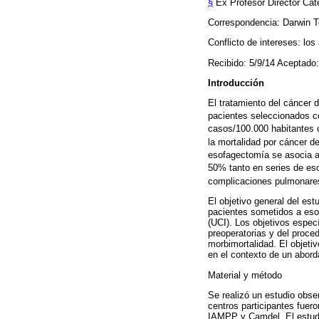
§
Ex Profesor Director Cát
Correspondencia: Darwin T
Conflicto de intereses: los
Recibido: 5/9/14 Aceptado:
Introducción
El tratamiento del cáncer 
pacientes seleccionados co
casos/100.000 habitantes 
la mortalidad por cáncer d
esofagectomía se asocia a
50% tanto en series de es
complicaciones pulmonares
El objetivo general del est
pacientes sometidos a eso
(UCI). Los objetivos especí
preoperatorias y del proce
morbimortalidad. El objetiv
en el contexto de un aborda
Material y método
Se realizó un estudio obse
centros participantes fuer
IAMPP y Camdel. El estudio