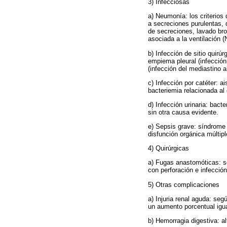
3) Infecciosas
a) Neumonía: los criterios
a secreciones purulentas, 
de secreciones, lavado bro
asociada a la ventilación 
b) Infección de sitio quirú
empiema pleural (infección 
(infección del mediastino a
c) Infección por catéter: a
bacteriemia relacionada al 
d) Infección urinaria: bact
sin otra causa evidente.
e) Sepsis grave: síndrome
disfunción orgánica múltip
4) Quirúrgicas
a) Fugas anastomóticas: sec
con perforación e infección
5) Otras complicaciones
a) Injuria renal aguda: seg
un aumento porcentual igua
b) Hemorragia digestiva: a