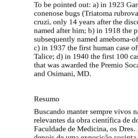
To be pointed out: a) in 1923
Gam
conenose bugs
(
Triatoma
rubrova
cruzi
, only 14 years after the dis
named after him; b) in 1918 the 
subsequently named
ameboma-of-
c) in 1937 the first human case o
Talice
; d) in 1940 the first 100 
that was awarded the
Premio
Soc
and
Osimani
, MD.
Resumo
Buscando manter sempre vivos na
relevantes da obra científica de d
Faculdade de Medicina, os Dres. 
depois de uma exposição sucinta