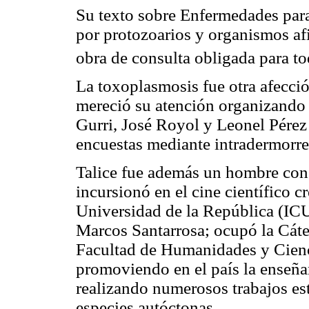
Su texto sobre
Enfermedades para
por protozoarios y organismos af
obra de consulta obligada para t
La
toxoplasmosis
fue otra afecci
mereció su atención organizando 
Gurri
, José
Royol
y
Leonel
Pérez 
encuestas mediante
intradermorr
Talice
fue además un hombre con m
incursionó en el cine científico c
Universidad de la República (ICU
Marcos
Santarrosa
; ocupó la Cáte
Facultad de Humanidades y Ciencia
promoviendo en el país la enseñan
realizando numerosos trabajos es
especies autóctonas.