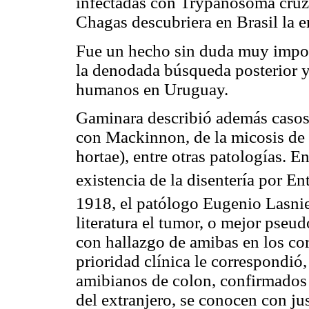
infectadas con
Trypanosoma
cruz
Chagas
descu­briera en Brasil la
Fue un hecho sin duda muy impo
la denodada búsqueda posterior y
humanos en Uruguay.
Gaminara
describió además caso
con
Mackinnon
, de la micosis d
hortae
)
, entre otras patologías. 
existencia de la disentería por
En
1918, el patólogo Eugenio
Lasni
literatura el tumor, o mejor
pseud
con hallazgo de amibas en los cor
prioridad clínica le correspondió
amibianos de colon, confirmados
del extranjero, se conocen con ju