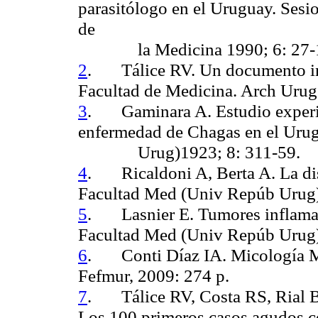
parasitólogo en el Uruguay.
Sesio
de
la
Medicina 1990; 6: 27-
2
.
Tálice
RV.
Un documento int
Facultad de Medicina.
Arch
Urug
3
.
Gaminara
A.
Estudio exper
enfermedad de
Chagas
en el Uru
Urug
)
1923; 8: 311-59.
4
.
Ricaldoni
A, Berta A.
La di
Facultad
Med (
Univ
Repúb
Urug
5
.
Lasnier
E.
Tumores inflamat
Facultad
Med
(
Univ
Repúb
Urug
6
.
Conti
Díaz IA.
Micología M
Fefmur
, 2009: 274 p.
7
.
Tálice RV, Costa RS, Rial 
Los 100 primeros casos agudos 