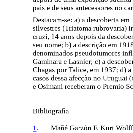
país e de seus antecessores no ca
Destacam-se: a) a descoberta em 
silvestres
(Triatoma rubrovaria)
i
cruzi
, 14 anos depois da descobe
seu nome; b) a descrição em 1918
denominados pseudotumores infl
Gaminara e Lasnier; c) a descobe
Chagas por Talice, em 1937; d) a
casos dessa afecção no Uruguai (o
e Osimani receberam o Premio So
Bibliografía
1
.
Mañé Garzón F.
Kurt Wolff