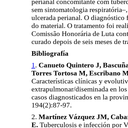
perianal concomitante com tuberc
sem sintomatologia respiratória–
ulcerada perianal. O diagnóstico f
do material. O tratamento foi rea
Comissão Honorária de Luta contr
curado depois de seis meses de t
Bibliografía
1
.
Canueto Quintero J, Bascuña
Torres Tortosa M, Escribano Mo
Características clínicas y evoluti
extrapulmonar/diseminada en los
casos diagnosticados en la provi
194(2):87-97.
2.
Martínez Vázquez JM, Cabar
E.
Tuberculosis e infección por VI