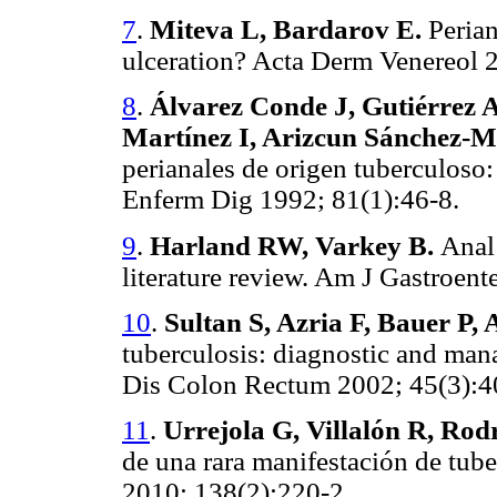
7
.
Miteva L, Bardarov E.
Perian
ulceration? Acta Derm Venereol 
8
.
Álvarez Conde J, Gutiérrez A
Martínez I, Arizcun Sánchez-M
perianales de origen tuberculoso:
Enferm Dig 1992; 81(1):46-8.
9
.
Harland RW, Varkey B.
Anal 
literature review. Am J Gastroen
10
.
Sultan S, Azria F, Bauer P,
tuberculosis: diagnostic and man
Dis Colon Rectum 2002; 45(3):4
11
.
Urrejola G, Villalón R, Rod
de una rara manifestación de tub
2010; 138(2):220-2.