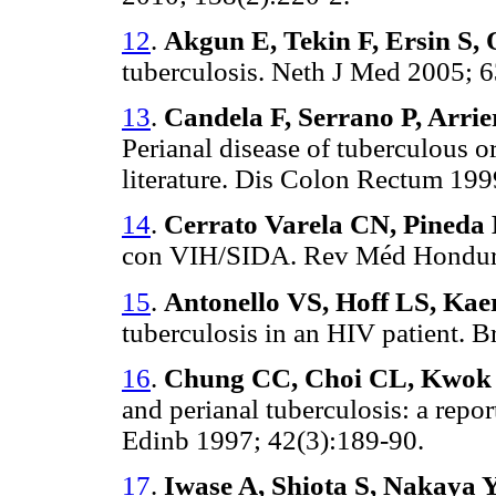
12
.
Akgun E, Tekin F, Ersin S,
tuberculosis. Neth J Med 2005; 6
13
.
Candela F, Serrano P, Arrie
Perianal disease of tuberculous or
literature. Dis Colon Rectum 199
14
.
Cerrato Varela CN, Pineda
con VIH/SIDA. Rev Méd Hondur 
15
.
Antonello VS, Hoff LS, Kae
tuberculosis in an HIV patient. B
16
.
Chung CC, Choi CL, Kwok 
and perianal tuberculosis: a repor
Edinb 1997; 42(3):189-90.
17
.
Iwase A, Shiota S, Nakaya 