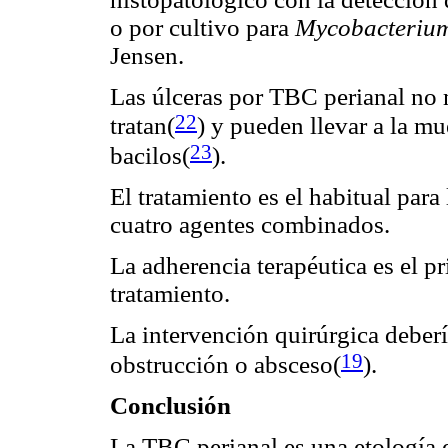
o por cultivo para
Mycobacterium
Jensen.
Las úlceras por TBC perianal no
22
tratan(
)
y pueden llevar a la mu
23
bacilos(
)
.
El tratamiento es el habitual para
cuatro agentes combinados.
La adherencia terapéutica es el pr
tratamiento.
La intervención quirúrgica deberí
19
obstrucción o absceso(
).
Conclusión
La TBC perianal es una etología 