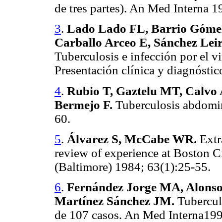
de tres partes). An Med Interna 1
3
.
Lado Lado FL, Barrio Gómez
Carballo Arceo E, Sánchez Leira
Tuberculosis e infección por el 
Presentación clínica y diagnósti
4
.
Rubio T, Gaztelu MT, Calvo 
Bermejo F.
Tuberculosis abdomin
60.
5
.
Álvarez S, McCabe WR.
Extr
review of experience at Boston C
(Baltimore) 1984; 63(1):25-55.
6
.
Fernández Jorge MA, Alonso
Martínez Sánchez JM.
Tuberculo
de 107 casos. An Med Interna199