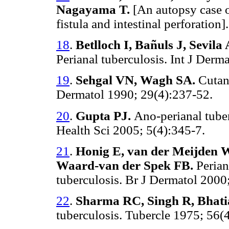
Nagayama T.
[An autopsy case o
fistula and intestinal perforatio
18
.
Betlloch I, Bañuls J, Sevila
Perianal tuberculosis. Int J Derm
19
.
Sehgal VN, Wagh SA.
Cutane
Dermatol 1990; 29(4):237-52.
20
.
Gupta PJ.
Ano-perianal tuber
Health Sci 2005; 5(4):345-7.
21
.
Honig E, van der Meijden 
Waard-van der Spek FB.
Periana
tuberculosis. Br J Dermatol 2000
22
.
Sharma RC, Singh R, Bhati
tuberculosis. Tubercle 1975; 56(