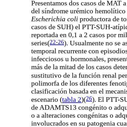
Presentamos dos casos de MAT a 
del síndrome urémico hemolítico 
Escherichia coli
productora de to
casos de SUH) el PTT-SUH-atípic
reportada en 0,1 a 2 casos por mi
22-26
series
(
)
. Usualmente no se as
temporal recurrente con episodio
infecciosos u hormonales, presen
más de la mitad de los casos dete
sustitutivo de la función renal p
polimorfa de los diferentes fenot
clasificación basada en el meca
26
escenario (
tabla 2
)(
). El PTT-S
de ADAMTS13 congénito o adqui
o a alteraciones congénitas o ad
involucrados en su patogenia cuat