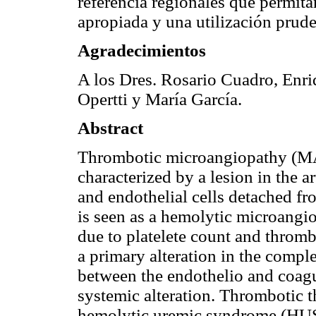
referencia regionales que permit
apropiada y una utilización prude
Agradecimientos
A los Dres. Rosario Cuadro, Enri
Opertti y María García.
Abstract
Thrombotic microangiopathy (MA
characterized by a lesion in the a
and endothelial cells detached f
is seen as a hemolytic microangi
due to platelete count and throm
a primary alteration in the comple
between the endothelio and coagul
systemic alteration. Thrombotic
hemolytic uremic syndrome (HUS)