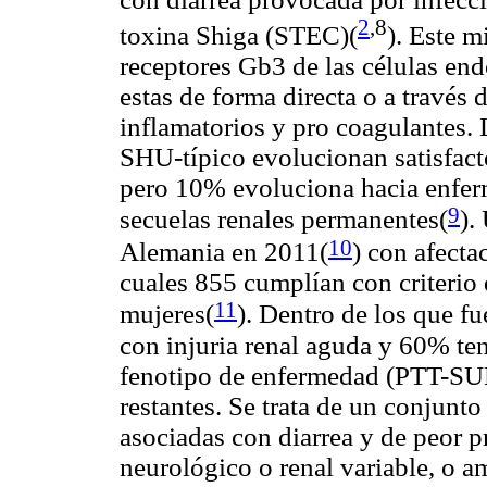
2
,8
toxina Shiga (STEC)
(
)
. Este m
receptores Gb3 de las células end
estas de forma directa o a través
inflamatorios y pro coagulantes.
SHU-típico evolucionan satisfact
pero 10% evoluciona hacia enfer
9
secuelas renales permanentes(
).
10
Alemania en 2011
(
) con afecta
cuales 855 cumplían con criterio
11
mujeres
(
). Dentro de los que 
con injuria renal aguda y 60% te
fenotipo de enfermedad (PTT-SUH-
restantes. Se trata de un conjunt
asociadas con diarrea y de peor 
neurológico o renal variable, o a