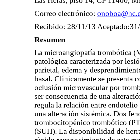
Las Heras, piso 14, CP 11400, M
Correo electrónico:
onoboa@hc.e
Recibido: 28/11/13 Aceptado:31
Resumen
La microangiopatía trombótica (
patológica caracterizada por lesi
parietal, edema y desprendimient
basal. Clínicamente se presenta 
oclusión microvascular por tromb
ser consecuencia de una alteració
regula la relación entre endotelio
una alteración sistémica. Dos fen
trombocitopénico trombótico (PT
(SUH). La disponibilidad de herr
rápido reconocimiento de este m