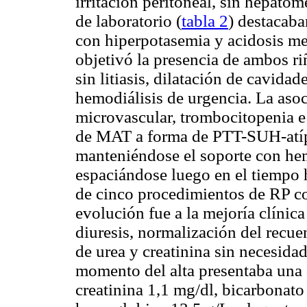
irritación peritoneal, sin hepatom
de laboratorio (
tabla 2
) destacaba
con hiperpotasemia y acidosis met
objetivó la presencia de ambos r
sin litiasis, dilatación de cavida
hemodiálisis de urgencia. La aso
microvascular, trombocitopenia e 
de MAT a forma de PTT-SUH-atípi
manteniéndose el soporte con hemo
espaciándose luego en el tiempo h
de cinco procedimientos de RP co
evolución fue a la mejoría clínic
diuresis, normalización del recue
de urea y creatinina sin necesida
momento del alta presentaba una 
creatinina 1,1 mg/dl, bicarbona