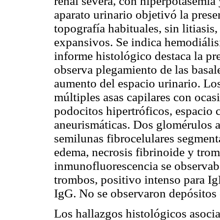
renal severa, con hiperpotasemia 
aparato urinario objetivó la pre
topografía habituales, sin litiasis
expansivos. Se indica hemodiálisi
informe histológico destaca la pr
observa plegamiento de las basale
aumento del espacio urinario. Lo
múltiples asas capilares con ocas
podocitos hipertróficos, espacio 
aneurismáticas. Dos glomérulos ag
semilunas fibrocelulares segmenta
edema, necrosis fibrinoide y trom
inmunofluorescencia se observaba
trombos, positivo intenso para I
IgG. No se observaron depósitos 
Los hallazgos histológicos asoci