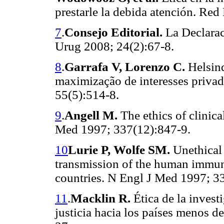
prestarle la debida atención. Re
7
.
Consejo Editorial.
La Declarac
Urug 2008; 24(2):67-8.
8
.
Garrafa V, Lorenzo C.
Helsinq
maximização de interesses priva
55(5):514-8.
9
.
Angell M.
The ethics of clinica
Med 1997; 337(12):847-9.
10
Lurie P, Wolfe SM.
Unethical t
transmission of the human immun
countries. N Engl J Med 1997; 3
11
.
Macklin R.
Ética de la invest
justicia hacia los países menos d