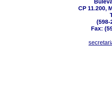
Buleva
CP 11.200, 
(598-
Fax: (59
secreta