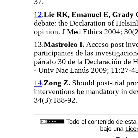
37.
12
.
Lie RK, Emanuel E, Grady 
debate: the Declaration of Helsin
opinion. J Med Ethics 2004; 30(2
13.
Mastroleo I.
Acceso post inve
participantes de las investigacion
párrafo 30 de la Declaración de H
- Univ Nac Lanús 2009; 11:27-43
14
.
Zong Z.
Should post-trial pro
interventions be mandatory in de
34(3):188-92.
Todo el contenido de esta 
bajo una
Lice