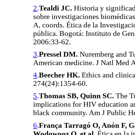
2
.
Tealdi JC.
Historia y significa
sobre investigaciones biomédica
A, coords. Ética de la Investigac
pública. Bogotá: Instituto de Ge
2006:33-62.
3
.
Pressel DM.
Nuremberg and Tus
American medicine. J Natl Med 
4
.
Beecher HK.
Ethics and clinic
274(24):1354-60.
5
.
Thomas SB, Quinn SC.
The Tu
implications for HIV education a
black community. Am J Public He
6
.
França Tarragó O, Anón F, Ga
Wodowooz O, et al.
Ética en la i