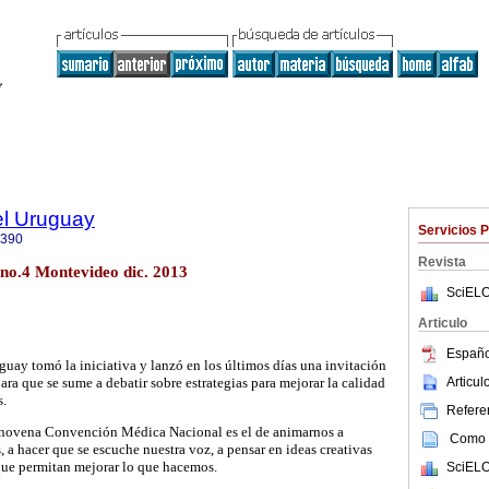
el Uruguay
Servicios 
0390
Revista
 no.4 Montevideo dic. 2013
SciELO
Articulo
Españo
uay tomó la iniciativa y lanzó en los últimos días una invitación
Articu
ara que se sume a debatir sobre estrategias para mejorar la calidad
s.
Referen
a novena Convención Médica Nacional es el de animarnos a
Como c
s, a hacer que se escuche nuestra voz, a pensar en ideas creativas
que permitan mejorar lo que hacemos.
SciELO