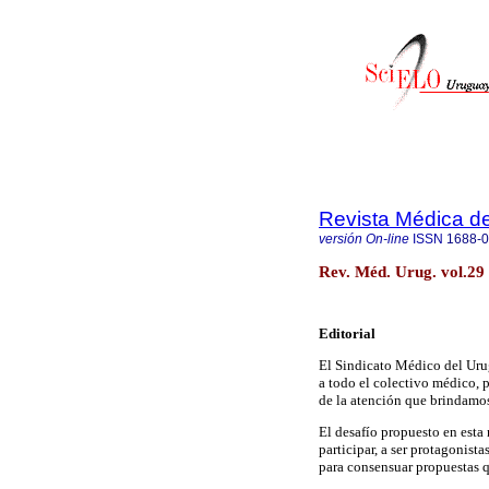
Revista Médica d
versión On-line
ISSN
1688-
Rev. Méd. Urug. vol.29
Editorial
El Sindicato Médico del Urug
a todo el colectivo médico, p
de la atención que brindamo
El desafío propuesto en est
participar, a ser protagonista
para consensuar propuestas 