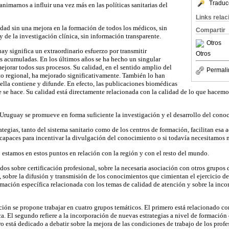
Traduc
 animarnos a influir una vez más en las políticas sanitarias del
Links rela
dad sin una mejora en la formación de todos los médicos, sin
Compartir
 de la investigación clínica, sin información transparente.
Otros
y significa un extraordinario esfuerzo por transmitir
Otros
s acumuladas. En los últimos años se ha hecho un singular
ejorar todos sus procesos. Su calidad, en el sentido amplio del
Permali
o regional, ha mejorado significativamente. También lo han
ella contiene y difunde. En efecto, las publicaciones biomédicas
e se hace. Su calidad está directamente relacionada con la calidad de lo que hacemos
ruguay se promueve en forma suficiente la investigación y el desarrollo del cono
ategias, tanto del sistema sanitario como de los centros de formación, facilitan esa
capaces para incentivar la divulgación del conocimiento o si todavía necesitamos
stamos en estos puntos en relación con la región y con el resto del mundo.
dos sobre certificación profesional, sobre la necesaria asociación con otros grupos 
 sobre la difusión y transmisión de los conocimientos que cimientan el ejercicio de 
rmación específica relacionada con los temas de calidad de atención y sobre la inc
ión se propone trabajar en cuatro grupos temáticos. El primero está relacionado c
ca. El segundo refiere a la incorporación de nuevas estrategias a nivel de formació
ro está dedicado a debatir sobre la mejora de las condiciones de trabajo de los profe