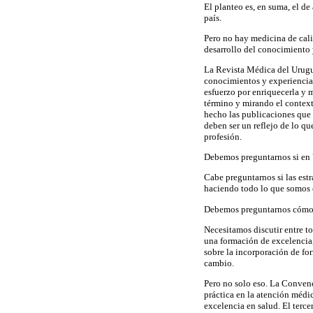
El planteo es, en suma, el de
país.
Pero no hay medicina de cali
desarrollo del conocimiento y
La Revista Médica del Urugua
conocimientos y experiencia
esfuerzo por enriquecerla y m
término y mirando el context
hecho las publicaciones que 
deben ser un reflejo de lo qu
profesión.
Debemos preguntarnos si en U
Cabe preguntarnos si las estr
haciendo todo lo que somos 
Debemos preguntarnos cómo e
Necesitamos discutir entre to
una formación de excelencia,
sobre la incorporación de fo
cambio.
Pero no solo eso. La Convenc
práctica en la atención médi
excelencia en salud. El terce