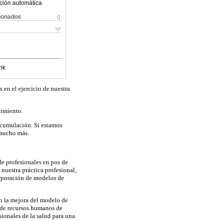
ción automática
cionados
nk
 en el ejercicio de nuestra
cimiento.
 acumulación. Si estamos
 mucho más.
de profesionales en pos de
nuestra práctica profesional,
orporación de modelos de
on la mejora del modelo de
n de recursos humanos de
sionales de la salud para una