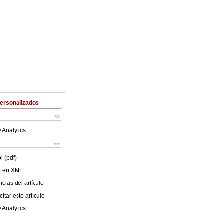
Personalizados
 Analytics
l (pdf)
lo en XML
cias del artículo
itar este artículo
 Analytics