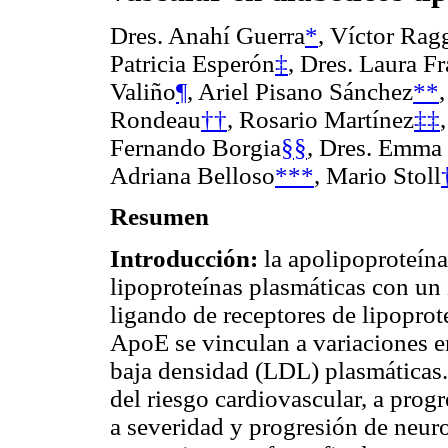
Dres. Anahí Guerra
*
, Víctor Rag
Patricia Esperón
‡
, Dres. Laura F
Valiño
¶
, Ariel Pisano Sánchez
**
Rondeau
††
, Rosario Martínez
‡‡
Fernando Borgia
§§
, Dres. Emma
Adriana Belloso
***
, Mario Stoll
Resumen
Introducción:
la apolipoproteína
lipoproteínas plasmáticas con un
ligando de receptores de lipoprot
ApoE se vinculan a variaciones e
baja densidad (LDL) plasmáticas.
del riesgo cardiovascular, a progr
a severidad y progresión de neurop