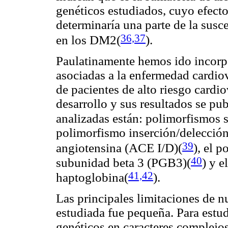
genéticos estudiados, cuyo efecto
determinaría una parte de la susc
36,37
en los DM2(
)
.
Paulatinamente hemos ido incorpo
asociadas a la enfermedad cardiov
de pacientes de alto riesgo cardio
desarrollo y sus resultados se pub
analizadas están: polimorfismos 
polimorfismo inserción/delección
39
angiotensina (ACE I/D)(
)
, el 
40
subunidad beta 3 (PGB3)(
)
y el
41,42
haptoglobina(
)
.
Las principales limitaciones de n
estudiada fue pequeña. Para estu
genéticos en caracteres complejos