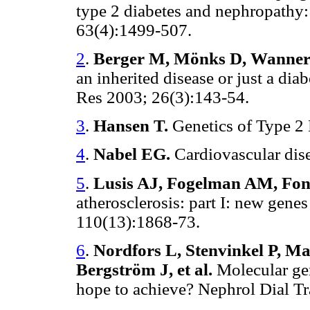
type 2 diabetes and nephropathy
63(4):1499-507.
2
.
Berger M, Mönks D, Wanner
an inherited disease or just a di
Res 2003; 26(3):143-54.
3
.
Hansen T.
Genetics of Type 2
4
.
Nabel EG.
Cardiovascular dis
5
.
Lusis AJ, Fogelman AM, Fo
atherosclerosis: part I: new gene
110(13):1868-73.
6
.
Nordfors L, Stenvinkel P, M
Bergström J, et al.
Molecular gen
hope to achieve? Nephrol Dial Tr