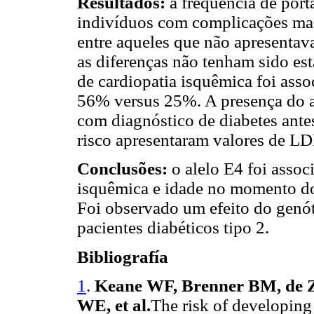
Resultados:
a frequência de port
indivíduos com complicações mac
entre aqueles que não apresenta
as diferenças não tenham sido est
de cardiopatia isquêmica foi asso
56% versus 25%. A presença do al
com diagnóstico de diabetes ante
risco apresentaram valores de LD
Conclusões:
o alelo E4 foi assoc
isquêmica e idade no momento d
Foi observado um efeito do genót
pacientes diabéticos tipo 2.
Bibliografía
1
.
Keane WF, Brenner BM, de Z
WE, et al.
The risk of developing 