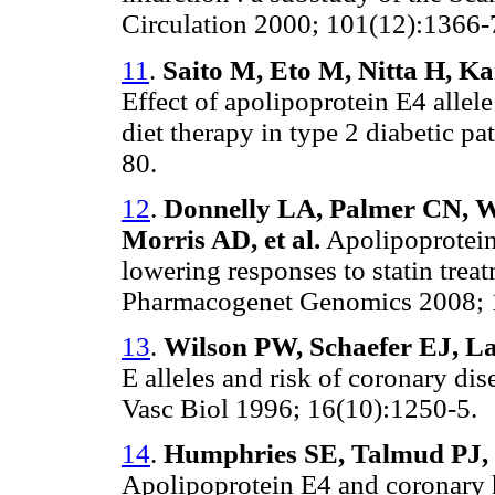
Circulation 2000; 101(12):1366-
11
.
Saito M, Eto M, Nitta H, Ka
Effect of apolipoprotein E4 allel
diet therapy in type 2 diabetic p
80.
12
.
Donnelly LA, Palmer CN, W
Morris AD, et al.
Apolipoprotein 
lowering responses to statin tre
Pharmacogenet Genomics 2008; 
13
.
Wilson PW, Schaefer EJ, 
E alleles and risk of coronary di
Vasc Biol 1996; 16(10):1250-5.
14
.
Humphries SE, Talmud PJ, 
Apolipoprotein E4 and coronary 