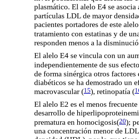
plasmático. El alelo E4 se asoci
partículas LDL de mayor densidad
pacientes portadores de este alel
tratamiento con estatinas y de una
responden menos a la disminució
El alelo E4 se vincula con un aum
independientemente de sus efectos
de forma sinérgica otros factore
diabéticos se ha demostrado un ef
15
1
macrovascular
(
), retinopatía (
El alelo E2 es el menos frecuente 
desarrollo de hiperlipoproteinemia
20
prematura en homocigosis(
)
; p
una concentración menor de LDL 