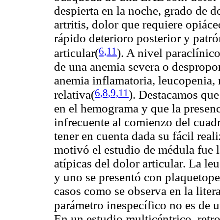
despierta en la noche, grado de d
artritis, dolor que requiere opiáce
rápido deterioro posterior y pat
6,11
articular(
)
. A nivel paraclínic
de una anemia severa o despropor
anemia inflamatoria, leucopenia, 
6,8,9,11
relativa(
). Destacamos que
en el hemograma y que la presenci
infrecuente al comienzo del cuadr
tener en cuenta dada su fácil real
motivó el estudio de médula fue l
atípicas del dolor articular. La l
y uno se presentó con plaquetop
casos como se observa en la liter
parámetro inespecífico no es de u
En un estudio multicéntrico, retr