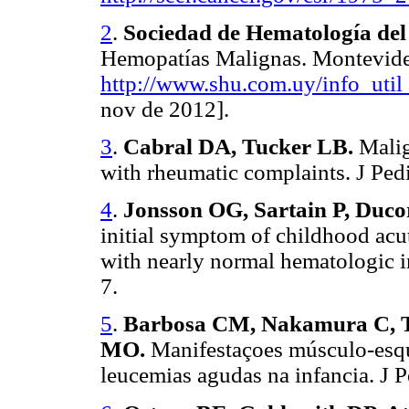
2
.
Sociedad de Hematología del
Hemopatías Malignas. Montevide
http://www.shu.com.uy/info_util
nov de 2012].
3
.
Cabral DA, Tucker LB.
Malig
with rheumatic complaints. J Ped
4
.
Jonsson OG, Sartain P, Duc
initial symptom of childhood acu
with nearly normal hematologic i
7.
5
.
Barbosa CM, Nakamura C, Ter
MO.
Manifestaçoes músculo-esque
leucemias agudas na infancia. J P