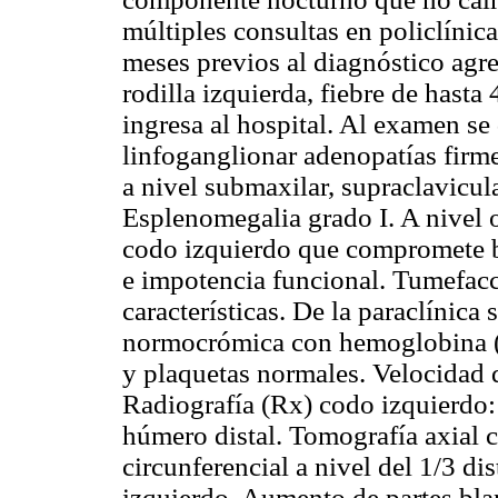
múltiples consultas en policlínic
meses previos al diagnóstico agre
rodilla izquierda, fiebre de hasta
ingresa al hospital. Al examen se
linfoganglionar adenopatías firme
a nivel submaxilar, supraclavicular
Esplenomegalia grado I. A nivel 
codo izquierdo que compromete b
e impotencia funcional. Tumefacci
características. De la paraclínica
normocrómica con hemoglobina (
y plaquetas normales. Velocidad
Radiografía (Rx) codo izquierdo: 
húmero distal. Tomografía axial 
circunferencial a nivel del 1/3 di
izquierdo. Aumento de partes bla