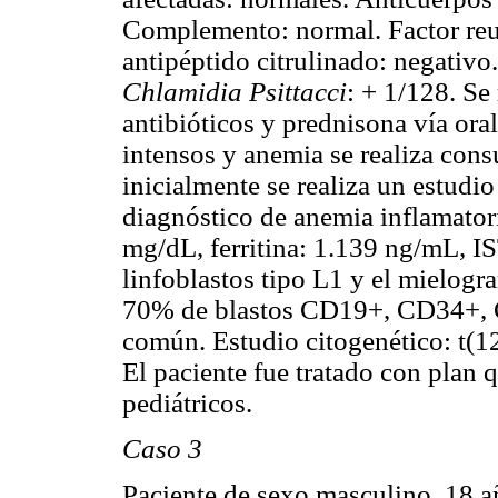
Complemento: normal. Factor re
antipéptido citrulinado: negativo
Chlamidia Psittacci
: + 1/128. Se
antibióticos y prednisona vía ora
intensos y anemia se realiza con
inicialmente se realiza un estudi
diagnóstico de anemia inflamatori
mg/dL, ferritina: 1.139 ng/mL, I
linfoblastos tipo L1 y el mielog
70% de blastos CD19+, CD34+,
común. Estudio citogenético: t(12;
El paciente fue tratado con plan
pediátricos.
Caso 3
Paciente de sexo masculino, 18 a