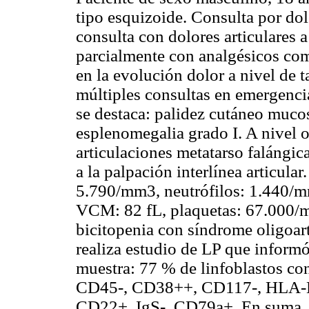
tipo esquizoide. Consulta por dol
consulta con dolores articulares 
parcialmente con analgésicos co
en la evolución dolor a nivel de t
múltiples consultas en emergenci
se destaca: palidez cutáneo muco
esplenomegalia grado I. A nivel o
articulaciones metatarso falángica
a la palpación interlínea articul
5.790/mm3, neutrófilos: 1.440/m
VCM: 82 fL, plaquetas: 67.000/
bicitopenia con síndrome oligoart
realiza estudio de LP que inform
muestra: 77 % de linfoblastos co
CD45-, CD38++, CD117-, HLA-
CD22+, IgS-, CD79a+. En suma, 