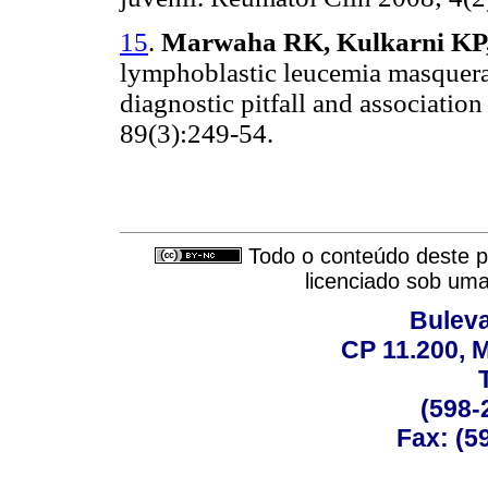
15
.
Marwaha RK, Kulkarni KP, 
lymphoblastic leucemia masquerad
diagnostic pitfall and associatio
89(3):249-54.
Todo o conteúdo deste pe
licenciado sob um
Buleva
CP 11.200, 
(598-
Fax: (59