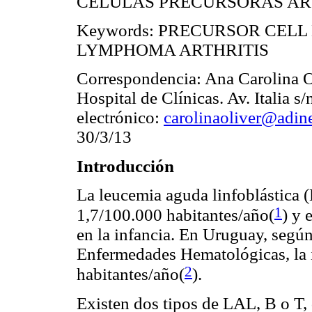
CÉLULAS PRECURSORAS AR
Keywords: PRECURSOR CEL
LYMPHOMA ARTHRITIS
Correspondencia: Ana Carolina O
Hospital de Clínicas. Av. Italia 
electrónico:
carolinaoliver@adin
30/3/13
Introducción
La leucemia aguda linfoblástica 
1
1,7/100.000 habitantes/año(
)
y e
en la infancia. En Uruguay, segú
Enfermedades Hematológicas, la 
2
habitantes/año(
)
.
Existen dos tipos de LAL, B o T, 