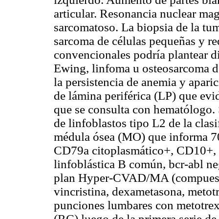
articular. Resonancia nuclear ma
sarcomatoso. La biopsia de la t
sarcoma de células pequeñas y r
convencionales podría plantear di
Ewing, linfoma u osteosarcoma de
la persistencia de anemia y aparic
de lámina periférica (LP) que evid
que se consulta con hematólogo.
de linfoblastos tipo L2 de la cla
médula ósea (MO) que informa 
CD79a citoplasmático+, CD10+
linfoblástica B común, bcr-abl ne
plan Hyper-CVAD/MA (compuesto 
vincristina, dexametasona, metotr
punciones lumbares con metotrexa
(RC) luego de la primera serie d