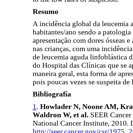
Resumo
A incidência global da leucemia 
habitantes/ano sendo a patologia
apresentação com dores ósseas e a
nas crianças, com uma incidência
de leucemia aguda linfoblástica 
do Hospital das Clínicas que se a
maneira geral, esta forma de apre
pois poucas vezes se suspeita de 
Bibliografía
1
.
Howlader N, Noone AM, Kra
Waldron W, et al.
SEER Cancer S
National Cancer Institute, 2010. 
http://seer.cancer.gov/csr/1975_