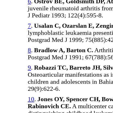
6
.
Ostrov BE, Goldsmith DP, A
juvenile rheumatoid arthritis fro
J Pediatr 1993; 122(4):595-8.
7
.
Usalan C, Ozarslan E, Zeng
lymphoblastic leukaemia presenting
Postgrad Med J 1999; 75(885):4
8
.
Bradlow A, Barton C.
Arthrit
Postgrad Med J 1991; 67(788):5
9
.
Robazzi TC, Barreto JH, Si
Osteoarticular manifestations as i
children and adolescents in Bahia
29(9):622-6.
10
.
Jones OY, Spencer CH, Bowy
Rabinovich CE.
A multicenter ca