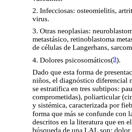
2. Infecciosas: osteomielitis, artr
virus.
3. Otras neoplasias: neuroblast
metastásico, retinoblastoma metas
de células de Langerhans, sarco
9
4. Dolores psicosomáticos(
)
.
Dado que esta forma de presentac
niños, el diagnóstico diferencial
se estratifica en tres subtipos: p
comprometidas), poliarticular (c
y sistémica, caracterizada por fiebr
forma que más se confunde con 
descritos en la literatura que en
búsqueda de una LAL son: dolor