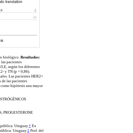
ic translation
ks
nk
po biológico.
Resultados:
 las pacientes
LE, según los diferentes
- y TN (p = 0,86).
nales. Las pacientes HER2+
 de las pacientes
e como hipótesis una mayor
 ESTRÓGÉNICOS
RS, PROGESTERONE
epública. Uruguay.
†
Ex
pública. Uruguay.
‡
Prof. del