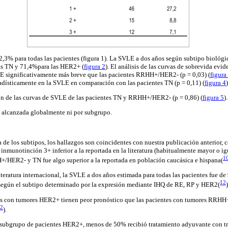
,3% para todas las pacientes (figura 1). La SVLE a dos años según subtipo biológi
s TN y 71,4%para las HER2+ (
figura 2
). El análisis de las curvas de sobrevida evid
 significativamente más breve que las pacientes RRHH+/HER2- (p = 0,03) (
figura
stadísticamente en la SVLE en comparación con las pacientes TN (p = 0,11) (
figura 4
)
ón de las curvas de SVLE de las pacientes TN y RRHH+/HER2- (p = 0,86) (
figura 5
).
 alcanzada globalmente ni por subgrupo.
 de los subtipos, los hallazgos son coincidentes con nuestra publicación anterior, 
munotinción 3+ inferior a la reportada en la literatura (habitualmente mayor o ig
1
+/HER2- y TN fue algo superior a la reportada en población caucásica e hispana(
literatura internacional, la SVLE a dos años estimada para todas las pacientes fue de
12
o según el subtipo determinado por la expresión mediante IHQ de RE, RP y HER2(
)
es con tumores HER2+ tienen peor pronóstico que las pacientes con tumores RRHH
2
).
 subgrupo de pacientes HER2+, menos de 50% recibió tratamiento adyuvante con t