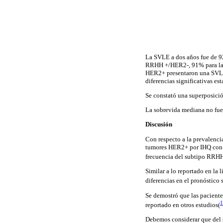
La SVLE a dos años fue de 92
RRHH +/HER2-, 91% para la
HER2+ presentaron una SVLE
diferencias significativas e
Se constató una superposici
La sobrevida mediana no fue
Discusión
Con respecto a la prevalencia
tumores HER2+ por IHQ con in
frecuencia del subtipo RRHH
Similar a lo reportado en la 
diferencias en el pronóstic
Se demostró que las pacient
1
reportado en otros estudios(
Debemos considerar que del