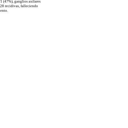
1 (47%), ganglios axilares
28 recidivas, falleciendo
iento.