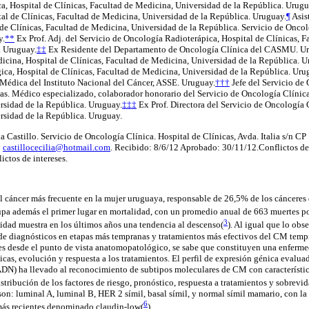
a, Hospital de Clínicas, Facultad de Medicina, Universidad de la República. Urugu
al de Clínicas, Facultad de Medicina, Universidad de la República. Uruguay.
¶
Asis
de Clínicas, Facultad de Medicina, Universidad de la República. Servicio de Oncol
y.
**
Ex Prof. Adj. del Servicio de Oncología Radioterápica, Hospital de Clínicas, 
. Uruguay.
‡‡
Ex Residente del Departamento de Oncología Clínica del CASMU. U
cina, Hospital de Clínicas, Facultad de Medicina, Universidad de la República. U
ca, Hospital de Clínicas, Facultad de Medicina, Universidad de la República. Uru
édica del Instituto Nacional del Cáncer, ASSE. Uruguay.
†††
Jefe del Servicio de
as. Médico especializado, colaborador honorario del Servicio de Oncología Clínica
rsidad de la República. Uruguay.
‡‡‡
Ex Prof. Directora del Servicio de Oncología C
rsidad de la República. Uruguay.
a Castillo. Servicio de Oncología Clínica. Hospital de Clínicas, Avda. Italia s/n 
:
castillocecilia@hotmail.com
. Recibido: 8/6/12 Aprobado: 30/11/12.Conflictos de 
ictos de intereses.
 cáncer más frecuente en la mujer uruguaya, responsable de 26,5% de los cánceres
upa además el primer lugar en mortalidad, con un promedio anual de 663 muertes p
3
alidad muestra en los últimos años una tendencia al descenso(
)
. Al igual que lo obs
 de diagnósticos en etapas más tempranas y tratamientos más efectivos del CM temp
es desde el punto de vista anatomopatológico, se sabe que constituyen una enferm
ínicas, evolución y respuesta a los tratamientos. El perfil de expresión génica eval
DN) ha llevado al reconocimiento de subtipos moleculares de CM con característic
istribución de los factores de riesgo, pronóstico, respuesta a tratamientos y sobrevid
son: luminal A, luminal B, HER 2 símil, basal símil, y normal símil mamario, con la
6
 más recientes denominado claudin-low(
)
.