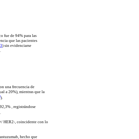
co fue de 94% para las
encia que las pacientes
 3
) sin evidenciarse
.
con una frecuencia de
ual a 20%), mientras que la
0
).
 92,3% , registrándose
.
+/ HER2-, coincidente con lo
rastuzumab, hecho que