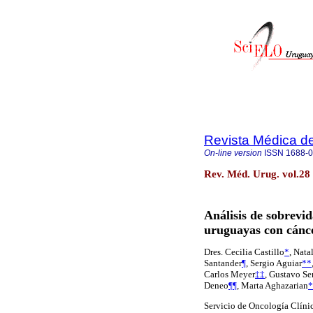
Revista Médica d
On-line version
ISSN
1688-
Rev. Méd. Urug. vol.28
Análisis de sobrevid
uruguayas con cán
Dres. Cecilia Castillo
*
, Nata
Santander
¶
, Sergio Aguiar
**
Carlos Meyer
‡‡
, Gustavo Se
Deneo
¶¶
, Marta Aghazarian
*
Servicio de Oncología Clínic