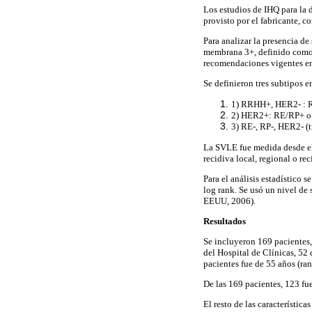
Los estudios de IHQ para la 
provisto por el fabricante, 
Para analizar la presencia d
membrana 3+, definido como 
recomendaciones vigentes en 
Se definieron tres subtipos 
1) RRHH+, HER2- : 
2) HER2+: RE/RP+ o
3) RE-, RP-, HER2- (t
La SVLE fue medida desde el 
recidiva local, regional o rec
Para el análisis estadístico 
log rank. Se usó un nivel de 
EEUU, 2006).
Resultados
Se incluyeron 169 pacientes
del Hospital de Clínicas, 52
pacientes fue de 55 años (ra
De las 169 pacientes, 123 f
El resto de las característica