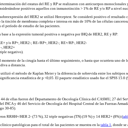
determinación del estatus del RE y RP se realizaron con anticuerpos monoclonales 
considerándose positivos aquellos con inmunotinción > 1% de RE y/o RP a nivel nucl
e sobreexpresión del HER2 se utilizó Herceptest. Se consideró positivo el resultado
la tinción de membrana completa e intensa en más de 10% de las células cancerosa
el período de estudio de las pacientes.
en base a la expresión tumoral positiva o negativa por IHQ de HER2, RE y RP:
RE+ y/o RP+, HER2-; RE-/RP+, HER2-; RE+/RP-, HER2-
 -, HER2+
riple negativo).
momento de la cirugía hasta el último seguimiento, o hasta que ocurriera uno de l
idiva a distancia.
se utilizó el método de Kaplan Meier y la diferencia de sobrevida entre los subtipos 
significancia estadística de p <0,05. El paquete estadístico usado fue el SPSS 15.0 
, 44 de ellas fueron del Departamento de Oncología Clínica del CASMU, 27 del Ser
 del INCA y 46 del Servicio de Oncología del Hospital Central de las Fuerzas Armad
ngo 30-85).
ueron RRHH+/HER 2- (73 %), 32 triple negativas (TN) (19 %) y 14 HER2+ (8%) (
tab
s clínico-patológicas para el total de las pacientes se muestra en la
tabla 1
, donde se