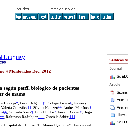
el Uruguay
Services 
0390
Journal
 no.4 Montevideo Dec. 2012
SciELO
Article
a según perfil biológico de pacientes
Spanis
cer de mama
Article
lia Camejo
†
, Lucía Delgado
‡
, Rodrigo Fresco
§
, Guianeya
Article
, Valeria González
‡‡
, Silvina Heinzen
§§
, Andrea Martínez
†
,
na
§§
, Gonzalo Spera
†
, Luis Ubillos
*
, Franco Xavier
†
, Hugo
How to 
**
, Robinson Rodríguez
†††
, Graciela Sabini
‡‡‡
SciELO
a. Hospital de Clínicas "Dr. Manuel Quintela". Universidad