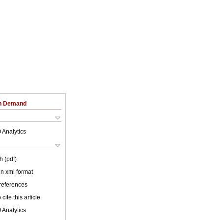
on Demand
 Analytics
h (pdf)
 in xml format
 references
cite this article
 Analytics