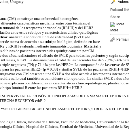
evideo, Uruguay
Automat
Related lin
Share
mama (CM) constituye una enfermedad heterogénea
iferentes características mediante, entre otras técnicas, el
More
ión tumoral de los receptores hormonales (RRHH) y del HER2.
More
ación entre estos subtipos y características clínico-patológicas
etivo:
analizar la sobrevida libre de enfermedad (SVLE) de
Permali
cer de mama de acuerdo a su subtipo biológico, definido en base
HER2 y RRHH evaluada mediante inmunohistoquímica.
Material y
ias clínicas de pacientes intervenidas quirúrgicamente por CM
 de dos años, realizándose el cálculo de SVLE para todas las pacientes y según subti
0 meses, la SVLE a dos años para el total de las pacientes fue de 92,3%; 94% para
riple negativas (TN) y 71,4% para las HER2+. La comparación de las curvas de SV
 para las pacientes HER2+ (p = 0,03) y similar SVLE de las pacientes RRHH+/HER2
 uruguayas con CM presentan una SVLE a dos años acorde a los reportes internacio
recidivas, lo cual también es coincidente a lo reportado. La similar SVLE a dos años
se explicaría por diferencias en características clínico-patológicas, planteándos
 subtipo luminal B entre las pacientes RRHH+/ HER 2-.
IS DE SUPERVIVENCIA PRONÓSTICO NEOPLASIAS DE LA MAMA RECEPTORES
TERONA RECEPTOR erbB-2
ALYSIS PROGNOSIS BREAST NEOPLASMS RECEPTORS, STROGEN RECEPTO
ncología Clínica, Hospital de Clínicas, Facultad de Medicina, Universidad de la R
cología Clínica, Hospital de Clínicas, Facultad de Medicina, Universidad de la Re