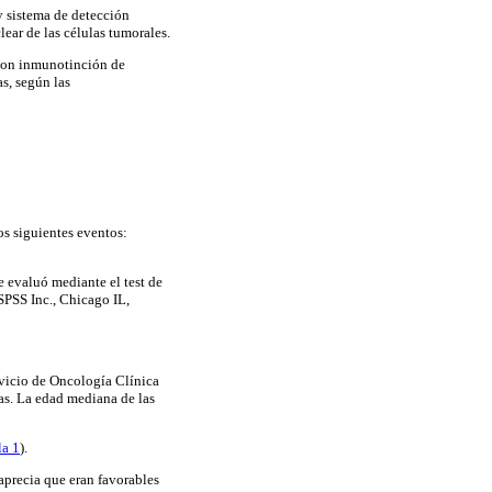
y sistema de detección
ear de las células tumorales.
 con inmunotinción de
s, según las
os siguientes eventos:
se evaluó mediante el test de
(SPSS Inc., Chicago IL,
vicio de Oncología Clínica
as. La edad mediana de las
la 1
).
 aprecia que eran favorables