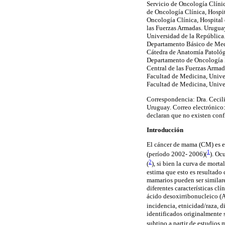
Servicio de Oncología Clínic
de Oncología Clínica, Hospit
Oncología Clínica, Hospital 
las Fuerzas Armadas. Urugua
Universidad de la República
Departamento Básico de Medi
Cátedra de Anatomía Patológi
Departamento de Oncología M
Central de las Fuerzas Armad
Facultad de Medicina, Unive
Facultad de Medicina, Unive
Correspondencia: Dra. Cecili
Uruguay. Correo electrónico
declaran que no existen confl
Introducción
El cáncer de mama (CM) es el
1
(período 2002- 2006)(
)
. Oc
2
(
)
, si bien la curva de mort
estima que esto es resultado
mamarios pueden ser similar
diferentes características cl
ácido desoxirribonucleico (A
incidencia, etnicidad/raza, d
identificados originalmente 
subtipo a partir de estudios