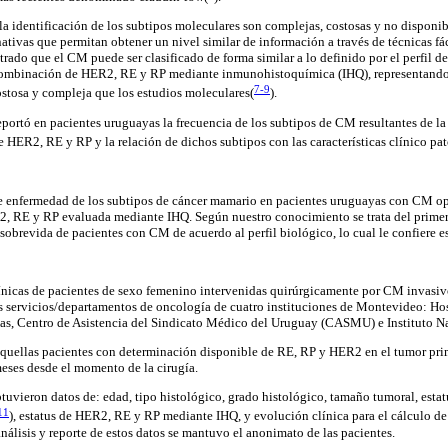
la identificación de los subtipos moleculares son complejas, costosas y no disponib
ativas que permitan obtener un nivel similar de información a través de técnicas fá
rado que el CM puede ser clasificado de forma similar a lo definido por el perfil d
 combinación de HER2, RE y RP mediante inmunohistoquímica (IHQ), representando 
7-9
stosa y compleja que los estudios moleculares(
)
.
portó en pacientes uruguayas la frecuencia de los subtipos de CM resultantes de l
 HER2, RE y RP y la relación de dichos subtipos con las características clínico pa
de enfermedad de los subtipos de cáncer mamario en pacientes uruguayas con CM ope
2, RE y RP evaluada mediante IHQ. Según nuestro conocimiento se trata del prime
sobrevida de pacientes con CM de acuerdo al perfil biológico, lo cual le confiere es
clínicas de pacientes de sexo femenino intervenidas quirúrgicamente por CM invasivo 
 servicios/departamentos de oncología de cuatro instituciones de Montevideo: Hosp
das, Centro de Asistencia del Sindicato Médico del Uruguay (CASMU) e Instituto N
 aquellas pacientes con determinación disponible de RE, RP y HER2 en el tumor pri
ses desde el momento de la cirugía.
obtuvieron datos de: edad, tipo histológico, grado histológico, tamaño tumoral, estat
11
)
, estatus de HER2, RE y RP mediante IHQ, y evolución clínica para el cálculo de 
nálisis y reporte de estos datos se mantuvo el anonimato de las pacientes.