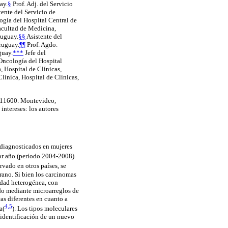
ay.
§
Prof. Adj. del Servicio
tente del Servicio de
ogía del Hospital Central de
Facultad de Medicina,
ruguay.
§§
Asistente del
ruguay.
¶¶
Prof. Agdo.
guay.
***
Jefe del
 Oncología del Hospital
, Hospital de Clínicas,
línica, Hospital de Clínicas,
CP 11600. Montevideo,
intereses: los autores
 diagnosticados en mujeres
or año (período 2004-2008)
ervado en otros países, se
rano. Si bien los carcinomas
edad heterogénea, con
uado mediante microarreglos de
as diferentes en cuanto a
4,5
a(
)
. Los tipos moleculares
 identificación de un nuevo