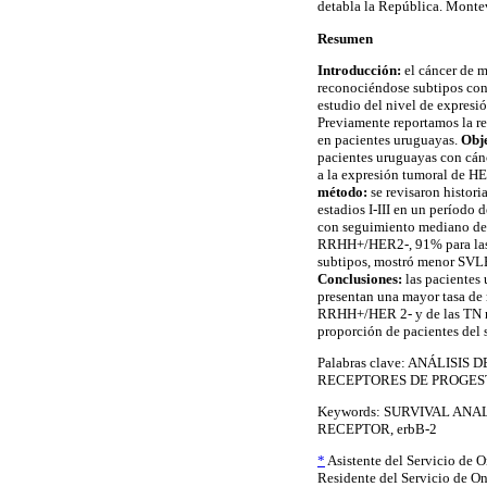
detabla la República. Mont
Resumen
Introducción:
el cáncer de 
reconociéndose subtipos con d
estudio del nivel de expres
Previamente reportamos la rel
en pacientes uruguayas.
Obj
pacientes uruguayas con cán
a la expresión tumoral de 
método:
se revisaron histor
estadios I-III en un período
con seguimiento mediano de 4
RRHH+/HER2-, 91% para las t
subtipos, mostró menor SVLE
Conclusiones:
las pacientes
presentan una mayor tasa de 
RRHH+/HER 2- y de las TN no 
proporción de pacientes del
Palabras clave: ANÁLIS
RECEPTORES DE PROGES
Keywords: SURVIVAL AN
RECEPTOR, erbB-2
*
Asistente del Servicio de O
Residente del Servicio de On