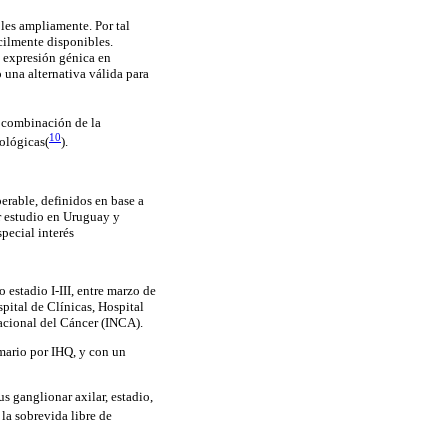
les ampliamente. Por tal
cilmente disponibles.
e expresión génica en
una alternativa válida para
a combinación de la
10
tológicas(
)
.
rable, definidos en base a
r estudio en Uruguay y
pecial interés
estadio I-III, entre marzo de
ital de Clínicas, Hospital
acional del Cáncer (INCA).
mario por IHQ, y con un
us ganglionar axilar, estadio,
la sobrevida libre de