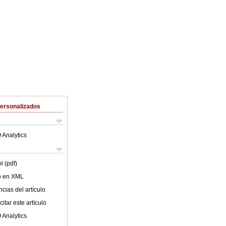
Personalizados
 Analytics
l (pdf)
lo en XML
cias del artículo
itar este artículo
 Analytics