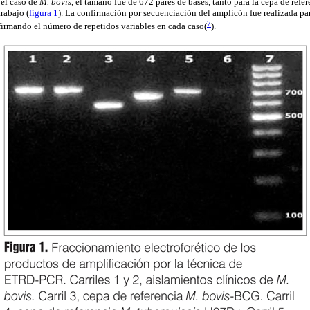
 el caso de
M. bovis
, el tamaño fue de 672 pares de bases, tanto para la cepa de refe
trabajo (
figura 1
). La confirmación por secuenciación del amplicón fue realizada p
7
irmando el número de repetidos variables en cada caso(
).