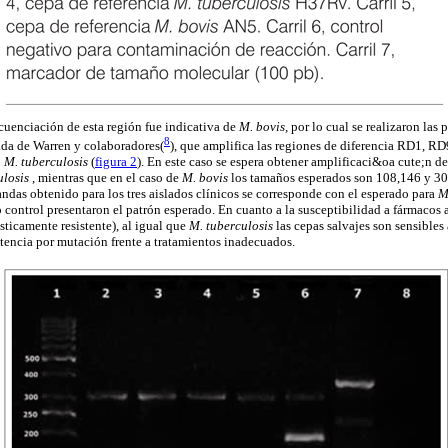
ecuenciación de esta región fue indicativa de
M. bovis,
por lo cual se realizaron las
8
da de Warren y colaboradores
(
), que amplifica las regiones de diferencia RD1, R
o
M. tuberculosis
(
figura 2
). En este caso se espera obtener amplificaci&oa cute;n d
ulosis
, mientras que en el caso de
M. bovis
los tamaños esperados son 108,146 y 30
ndas obtenido para los tres aislados clínicos se corresponde con el esperado para
M
 control presentaron el patrón esperado. En cuanto a la susceptibilidad a fármacos 
sticamente resistente), al igual que
M. tuberculosis
las cepas salvajes son sensibles
tencia por mutación frente a tratamientos inadecuados.