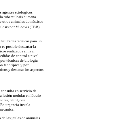
os agentes etiológicos
e la tuberculosis humana
ue otros animales domésticos
ulosis por
M. bovis
(TBB)
ficultades técnicas para un
es posible descartar la
cos realizados a nivel
edidas de control a nivel
 por técnicas de biología
ón fenotípica y por
icos y destacar los aspectos
 consulta en servicio de
na lesión nodular en lóbulo
oras, febril, con
 En urgencia instala
 mecánica.
 de las jaulas de animales.