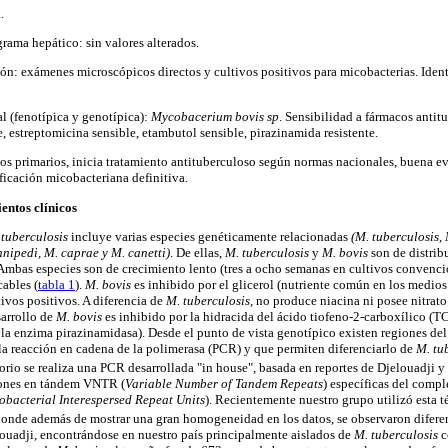
.
ama hepático: sin valores alterados.
ón: exámenes microscópicos directos y cultivos positivos para micobacterias. Ident
al (fenotípica y genotípica):
Mycobacerium bovis sp
. Sensibilidad a fármacos antit
e, estreptomicina sensible, etambutol sensible, pirazinamida resistente.
os primarios, inicia tratamiento antituberculoso según normas nacionales, buena e
ficación micobacteriana definitiva.
ientos clínicos
tuberculosis
incluye varias especies genéticamente relacionadas
(M. tuberculosis,
nnipedi, M. caprae y M. canetti)
. De ellas,
M. tuberculosis
y
M. bovis
son de distrib
mbas especies son de crecimiento lento (tres a ocho semanas en cultivos convencio
cables (
tabla 1
).
M. bovis
es inhibido por el glicerol (nutriente común en los medios
tivos positivos. A diferencia de
M. tuberculosis,
no produce niacina ni posee nitrato 
sarrollo de
M. bovis
es inhibido por la hidracida del ácido tiofeno-2-carboxílico (TCH
 la enzima pirazinamidasa). Desde el punto de vista genotípico existen regiones d
la reacción en cadena de la polimerasa (PCR) y que permiten diferenciarlo de
M. tu
torio se realiza una PCR desarrollada "in house", basada en reportes de Djelouadji 
ciones en tándem VNTR (
Variable Number of Tandem Repeats
) específicas del comp
bacterial Interespersed Repeat Units
). Recientemente nuestro grupo utilizó esta t
 donde además de mostrar una gran homogeneidad en los datos, se observaron diferen
ouadji, encontrándose en nuestro país principalmente aislados de
M. tuberculosis
c