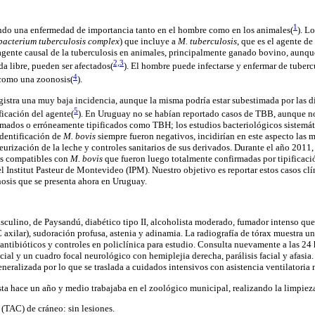
1
endo una enfermedad de importancia tanto en el hombre como en los animales
(
). L
acterium tuberculosis complex
) que incluye a
M. tuberculosis
, que es el agente d
l agente causal de la tuberculosis en animales, principalmente ganado bovino, aunq
2,3
ida libre, pueden ser afectados
(
). El hombre puede infectarse y enfermar de tuberc
4
 como una zoonosis
(
).
istra una muy baja incidencia, aunque la misma podría estar subestimada por las di
5
ficación del agente
(
). En Uruguay no se habían reportado casos de TBB, aunque no 
rmados o erróneamente tipificados como TBH; los estudios bacteriológicos sistemáti
identificación de
M. bovis
siempre fueron negativos, incidirían en este aspecto las m
eurización de la leche y controles sanitarios de sus derivados. Durante el año 2011,
as compatibles con
M. bovis
que fueron luego totalmente confirmadas por tipificaci
 Institut Pasteur de Montevideo (IPM). Nuestro objetivo es reportar estos casos clín
nosis que se presenta ahora en Uruguay.
sculino, de Paysandú, diabético tipo II, alcoholista moderado, fumador intenso que
C axilar), sudoración profusa, astenia y adinamia. La radiografía de tórax muestra u
antibióticos y controles en policlínica para estudio. Consulta nuevamente a las 24 h
al y un cuadro focal neurológico con hemiplejia derecha, parálisis facial y afasia.
neralizada por lo que se traslada a cuidados intensivos con asistencia ventilatoria
ta hace un año y medio trabajaba en el zoológico municipal, realizando la limpieza
(TAC) de cráneo: sin lesiones.