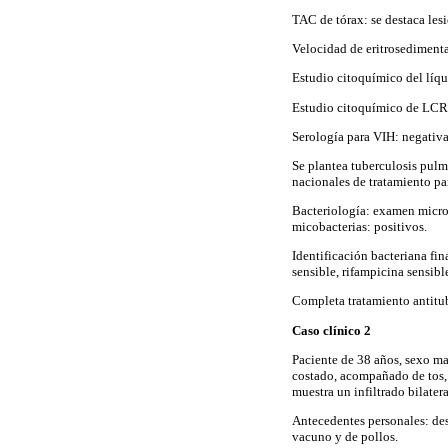
TAC de tórax: se destaca les
Velocidad de eritrosedimenta
Estudio citoquímico del líqu
Estudio citoquímico de LCR 
Serología para VIH: negativa
Se plantea tuberculosis pulm
nacionales de tratamiento par
Bacteriología: examen micros
micobacterias: positivos.
Identificación bacteriana fin
sensible, rifampicina sensibl
Completa tratamiento antitu
Caso clínico 2
Paciente de 38 años, sexo ma
costado, acompañado de tos, e
muestra un infiltrado bilater
Antecedentes personales: des
vacuno y de pollos.