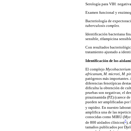
Serología para VIH: negativa
Examen funcional y enzimogr
Bacteriología de expectoraci
tuberculosis complex
.
Identificación bacteriana fin
sensible, rifampicina sensibl
Con resultados bacteriológic
tratamiento ajustado a identi
Identificación de los aislam
El complejo
Mycobacterium
africanum, M. microti, M. pi
patógenos más importantes. A
diferencias fenotípicas desta
dificulta la obtención de cul
pruebas son negativas; el de
pirazinamida (PZ) (carece de
pueden ser amplificadas por 
y rapidez. En nuestro labora
amplifica una de las repeti
conocidas como MIRU (
Myco
7
de 800 aislados clínicos
(
),
tamaños publicados por Djel