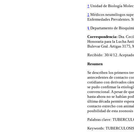
†
Unidad de Biología Molecul
‡
Médicos neumólogos superv
Enfermedades Prevalentes. M
§
Departamento de Bioquímic
Correspondencia:
Dra. Ceci
Honoraria para la Lucha Ant
Bulevar Gral. Artigas 3175,
Recibido: 30/4/12. Aceptado
Resumen
Se describen los primeros tr
antecedentes de contacto con
cotidiano con derivados cárn
se pudo confirmar la etiolog
convencional. A pesar de que
hasta ahora no se habían pod
última década permite esper
contacto estrecho con animal
posibilidad de esta zoonosis
Palabras clave: TUBER
Keywords: TUBERCULOS