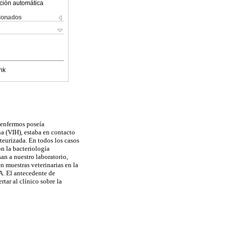
ción automática
cionados
nk
 enfermos poseía
a (VIH), estaba en contacto
teurizada. En todos los casos
n la bacteriología
an a nuestro laboratorio,
 muestras veterinarias en la
A. El antecedente de
tar al clínico sobre la