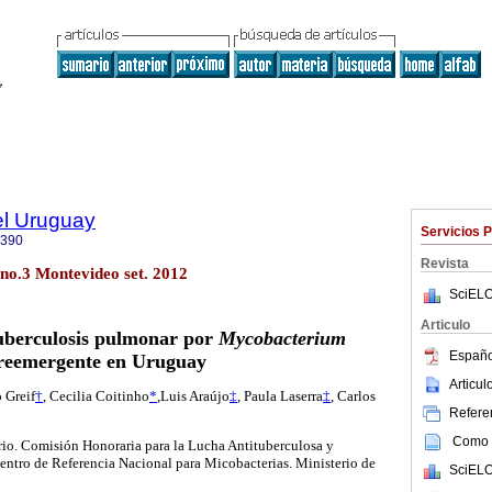
el Uruguay
Servicios 
0390
Revista
 no.3 Montevideo set. 2012
SciELO
Articulo
tuberculosis pulmonar por
Mycobacterium
Españo
 reemergente en Uruguay
Articu
 Greif
†
, Cecilia Coitinho
*
,Luis Araújo
‡
, Paula Laserra
‡
, Carlos
Referen
Como c
io. Comisión Honoraria para la Lucha Antituberculosa y
entro de Referencia Nacional para Micobacterias. Ministerio de
SciELO