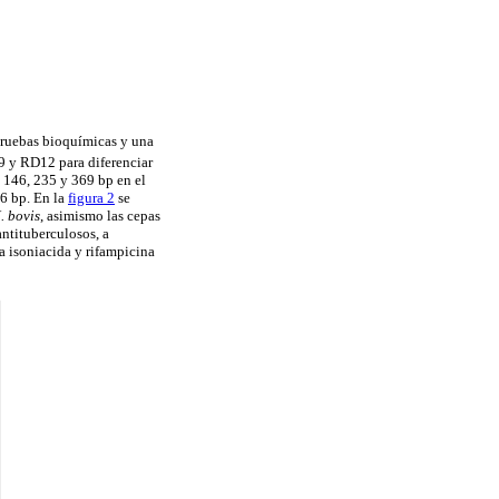
 pruebas bioquímicas y una
D9 y RD12 para diferenciar
e 146, 235 y 369 bp en el
6 bp. En la
figura 2
se
. bovis
, asimismo las cepas
antituberculosos, a
 a isoniacida y rifampicina