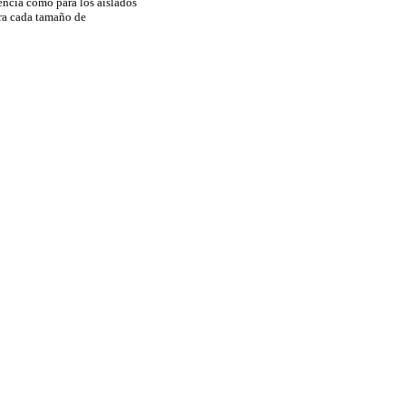
rencia como para los aislados
ara cada tamaño de