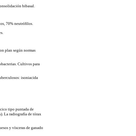
consolidación bibasal.
os, 70% neutrófilos.
s.
 con plan según normas
bacterias. Cultivos para
tuberculosos: isoniacida
ácico tipo puntada de
). La radiografía de tórax
huesos y vísceras de ganado