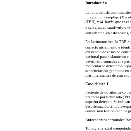
Introducción
La tuberculosis continúa si
integran un complejo (
Mycob
(TBH), y
M. bovis
, que es e
o salvajes, en cautiverio o v
considerada, en estos casos,
En Latinoamérica, la TBB reg
correcto aislamiento e identi
existencia de casos no confi
nacional para aislamiento e 
veterinario sumadas a la past
molecular se detectaron cep
secuenciación genómica en el
más interesantes de esta zoo
Caso clínico 1
Paciente de 60 años, sexo ma
urgencia por fiebre alta (39º
superior derecho. Se indican 
desorientación témporo-espaci
convulsión tónico-clónica ge
Antecedentes personales: has
Tomografía axial computada 