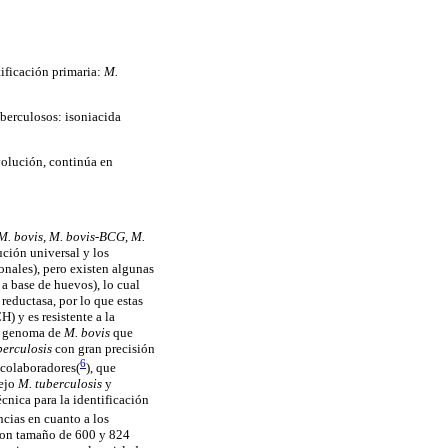
ificación primaria:
M.
uberculosos: isoniacida
volución, continúa en
 M. bovis, M. bovis-BCG, M.
ución universal y los
nales), pero existen algunas
 a base de huevos), lo cual
reductasa, por lo que estas
) y es resistente a la
el genoma de
M. bovis
que
berculosis
con gran precisión
6
y colaboradores
(
), que
lejo
M. tuberculosis
y
écnica para la identificación
cias en cuanto a los
on tamaño de 600 y 824