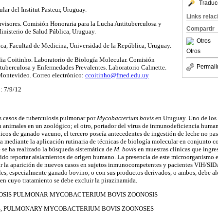
Traduc
ar del Institut Pasteur, Uruguay.
Links rela
isores. Comisión Honoraria para la Lucha Antituberculosa y
Compartir
inisterio de Salud Pública, Uruguay.
Otros
a, Facultad de Medicina, Universidad de la República, Uruguay.
Otros
lia Coitinho. Laboratorio de Biología Molecular. Comisión
Permali
ituberculosa y Enfermedades Prevalentes. Laboratorio Calmette.
 Montevideo. Correo electrónico:
ccoitinho@fmed.edu.uy
: 7/9/12
es casos de tuberculosis pulmonar por
Mycobacterium bovis
en Uruguay. Uno de los
 animales en un zoológico; el otro, portador del virus de inmunodeficiencia human
icos de ganado vacuno, el tercero poseía antecedentes de ingestión de leche no pas
ía mediante la aplicación rutinaria de técnicas de biología molecular en conjunto co
 se ha realizado la búsqueda sistemática de
M. bovis
en muestras clínicas que ingres
ido reportar aislamientos de origen humano. La presencia de este microorganismo en
ar la aparición de nuevos casos en sujetos inmunocompetentes y pacientes VIH/SID
es, especialmente ganado bovino, o con sus productos derivados, o ambos, debe aler
 en cuyo tratamiento se debe excluir la pirazinamida.
CULOSIS PULMONAR MYCOBACTERIUM BOVIS ZOONOSIS
IS, PULMONARY MYCOBACTERIUM BOVIS ZOONOSES