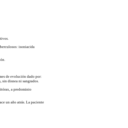
tivos.
uberculosos: isoniacida
ión.
 mes de evolución dado por:
 sin disnea ni sangrados.
itórax, a predominio
ace un año atrás. La paciente