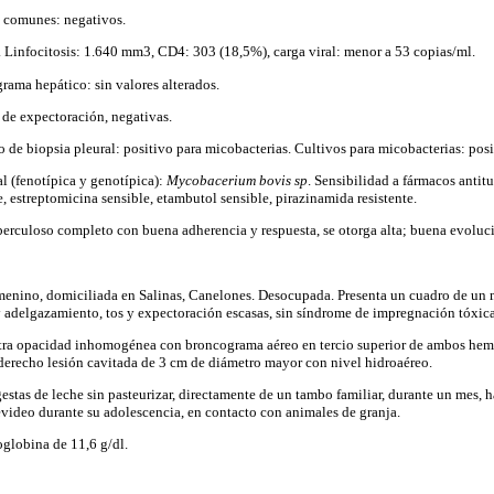
 comunes: negativos.
. Linfocitosis: 1.640 mm3, CD4: 303 (18,5%), carga viral: menor a 53 copias/ml.
ama hepático: sin valores alterados.
 de expectoración, negativas.
de biopsia pleural: positivo para micobacterias. Cultivos para micobacterias: posi
al (fenotípica y genotípica):
Mycobacerium bovis sp
. Sensibilidad a fármacos antit
e, estreptomicina sensible, etambutol sensible, pirazinamida resistente.
uberculoso completo con buena adherencia y respuesta, se otorga alta; buena evoluc
emenino, domiciliada en Salinas, Canelones. Desocupada. Presenta un cuadro de un
y adelgazamiento, tos y expectoración escasas, sin síndrome de impregnación tóxica,
stra opacidad inhomogénea con broncograma aéreo en tercio superior de ambos hem
derecho lesión cavitada de 3 cm de diámetro mayor con nivel hidroaéreo.
stas de leche sin pasteurizar, directamente de un tambo familiar, durante un mes, h
video durante su adolescencia, en contacto con animales de granja.
globina de 11,6 g/dl.