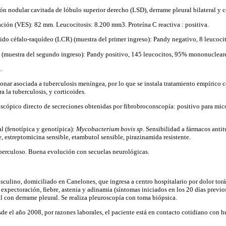
ión nodular cavitada de lóbulo superior derecho (LSD), derrame pleural bilateral y 
ción (VES): 82 mm. Leucocitosis: 8.200 mm3. Proteína C reactiva : positiva.
ido céfalo-raquídeo (LCR) (muestra del primer ingreso): Pandy negativo, 8 leucocit
(muestra del segundo ingreso): Pandy positivo, 145 leucocitos, 95% mononucleare
.
onar asociada a tuberculosis meníngea, por lo que se instala tratamiento empírico
a la tuberculosis, y corticoides.
cópico directo de secreciones obtenidas por fibrobroconscopía: positivo para mico
al (fenotípica y genotípica):
Mycobacterium bovis sp
. Sensibilidad a fármacos anti
e, estreptomicina sensible, etambutol sensible, pirazinamida resistente.
berculoso. Buena evolución con secuelas neurológicas.
sculino, domiciliado en Canelones, que ingresa a centro hospitalario por dolor tor
xpectoración, fiebre, astenia y adinamia (síntomas iniciados en los 20 días previos
al con derrame pleural. Se realiza pleuroscopía con toma biópsica.
de el año 2008, por razones laborales, el paciente está en contacto cotidiano con 