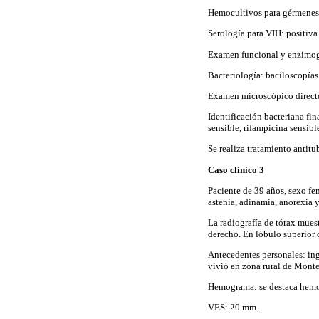
Hemocultivos para gérmenes
Serología para VIH: positiva
Examen funcional y enzimogr
Bacteriología: baciloscopías
Examen microscópico directo 
Identificación bacteriana fin
sensible, rifampicina sensibl
Se realiza tratamiento antit
Caso clínico 3
Paciente de 39 años, sexo f
astenia, adinamia, anorexia 
La radiografía de tórax mue
derecho. En lóbulo superior 
Antecedentes personales: inge
vivió en zona rural de Monte
Hemograma: se destaca hemo
VES: 20 mm.