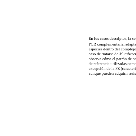
En los casos descriptos, la s
PCR complementaria, adapta
especies dentro del complej
caso de tratarse de
M. tuberc
observa cómo el patrón de ba
de referencia utilizadas como
excepción de la PZ (caracterí
aunque pueden adquirir resis