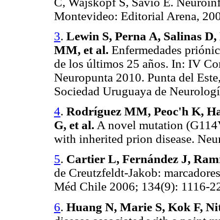
C, Wajskopf S, Savio E. Neuroinfe
Montevideo: Editorial Arena, 200
3
.
Lewin S, Perna A, Salinas D
MM, et al.
Enfermedades priónic
de los últimos 25 años. In: IV 
Neuropunta 2010. Punta del Este,
Sociedad Uruguaya de Neurologí
4
.
Rodríguez MM, Peoc'h K, Ha
G, et al.
A novel mutation (G114V)
with inherited prion disease. Ne
5
.
Cartier L, Fernández J, Ram
de Creutzfeldt-Jakob: marcadores
Méd Chile 2006; 134(9): 1116-2
6
.
Huang N, Marie S, Kok F, Nit