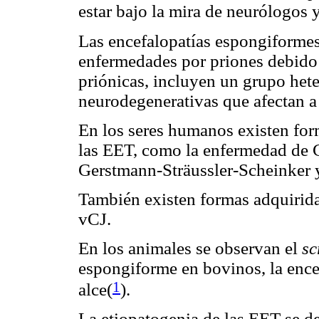
estar bajo la mira de neurólogos 
Las encefalopatías espongiformes
enfermedades por priones debido 
priónicas, incluyen un grupo he
neurodegenerativas que afectan 
En los seres humanos existen for
las EET, como la enfermedad de C
Gerstmann-Sträussler-Scheinker y 
También existen formas adquirida
vCJ.
En los animales se observan el
sc
espongiforme en bovinos, la encef
1
alce
(
).
La etiopatogenia de las EET se d