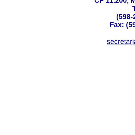
CP 11.200, 
(598-
Fax: (59
secreta