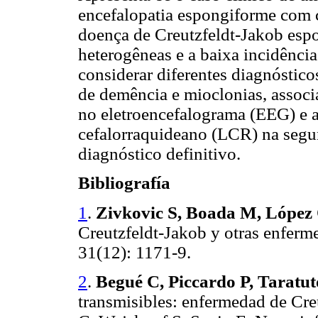
encefalopatia espongiforme com c
doença de Creutzfeldt-Jakob espo
heterogêneas e a baixa incidência
considerar diferentes diagnóstico
de demência e mioclonias, associ
no eletroencefalograma (EEG) e a
cefalorraquideano (LCR) na segu
diagnóstico definitivo.
Bibliografía
1
.
Zivkovic S, Boada M, López 
Creutzfeldt-Jakob y otras enferm
31(12): 1171-9.
2
.
Begué C, Piccardo P, Taratut
transmisibles: enfermedad de Cre