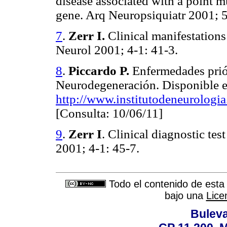
disease associated with a point m
gene. Arq Neuropsiquiatr 2001; 5
7
.
Zerr I.
Clinical manifestations
Neurol 2001; 4-1: 41-3.
8
.
Piccardo P.
Enfermedades prió
Neurodegeneración. Disponible e
http://www.institutodeneurologia
[Consulta: 10/06/11]
9
.
Zerr I
. Clinical diagnostic te
2001; 4-1: 45-7.
Todo el contenido de esta 
bajo una
Lice
Buleva