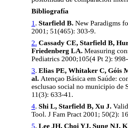
Bibliografía
1
.
Starfield B.
New Paradigms for
2001; 51(465): 303-9.
2.
Cassady CE, Starfield B, Hu
Friedenberg LA.
Measuring cons
Pediatrics 2000;105(4 Pt 2): 998
3
.
Elias PE, Whitaker C, Góis 
al.
Atençao Básica em Saúde: com
esclusao social no municipio de 
11(3): 633-41.
4
.
Shi L, Starfield B, Xu J.
Vali
Tool. J Fam Pract 2001; 50(2): 1
5
.
Lee JH, Choi YJ, Sung NJ, 