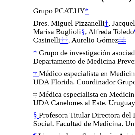
Grupo PCAT.UY
*
Dres. Miguel Pizzanelli
†
,
Jacque
Marisa Buglioli
§
,
Alfreda Toledo
Casinelli
††
,
Aurelio Gómez
‡‡
*
Grupo de investigación asociad
Departamento de Medicina Preven
†
Médico especialista en Medicin
UDA Florida. Coordinador Grup
‡
Médica especialista en Medicin
UDA Canelones al Este. Uruguay
§
Profesora Titular Directora de
Social. Facultad de Medicina. Un