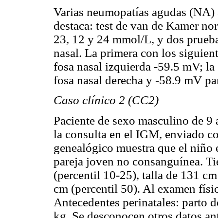
Varias neumopatías agudas (NA) a
destaca: test de van de Kamer nor
23, 12 y 24 mmol/L, y dos pruebas
nasal. La primera con los siguien
fosa nasal izquierda -59.5 mV; l
fosa nasal derecha y -58.9 mV par
Caso clínico 2 (CC2)
Paciente de sexo masculino de 9
la consulta en el IGM, enviado co
genealógico muestra que el niño 
pareja joven no consanguínea. T
(percentil 10-25), talla de 131 cm
cm (percentil 50). Al examen físi
Antecedentes perinatales: parto d
kg. Se desconocen otros datos an