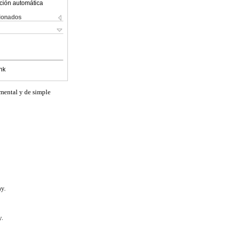
ción automática
cionados
nk
amental y de simple
y.
y.