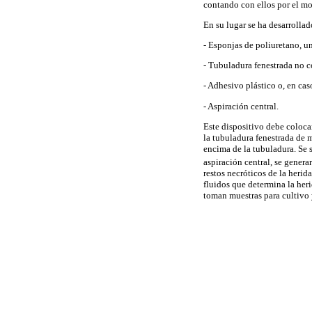
contando con ellos por el m
En su lugar se ha desarrolla
- Esponjas de poliuretano, un
- Tubuladura fenestrada no c
- Adhesivo plástico o, en cas
- Aspiración central.
Este dispositivo debe colocar
la tubuladura fenestrada de m
encima de la tubuladura. Se 
aspiración central, se genera
restos necróticos de la herid
fluidos que determina la heri
toman muestras para cultivo 