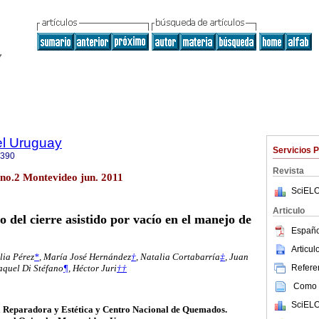
el Uruguay
Servicios 
0390
Revista
 no.2 Montevideo jun. 2011
SciELO
Articulo
so del cierre asistido por vacío en el manejo de
Españo
Articu
lia Pérez
*
, María José Hernández
†
, Natalia Cortabarría
‡
, Juan
Referen
aquel Di Stéfano
¶
, Héctor Juri
††
Como c
SciELO
a Reparadora y Estética y Centro Nacional de Quemados.