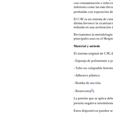
con contaminación o infecció
inferiores como las más frec
profundas con exposición de 
El CAV es un sistema de cura
última favorece la cicatrizac
redunda en una aceleración d
Revisaremos la metodología 
principales usos en el Hospit
Material y método
El sistema original de CAV,
- Esponja de poliuretano o p
- Tubo no colapsable fenestr
- Adhesivo plástico.
- Bomba de succión.
5
- Reservorio(
).
La presión que se aplica deb
presión negativa intermitent
Estos dispositivos pueden se