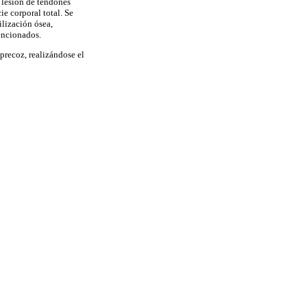
 lesión de tendones
e corporal total. Se
ilización ósea,
encionados.
 precoz, realizándose el