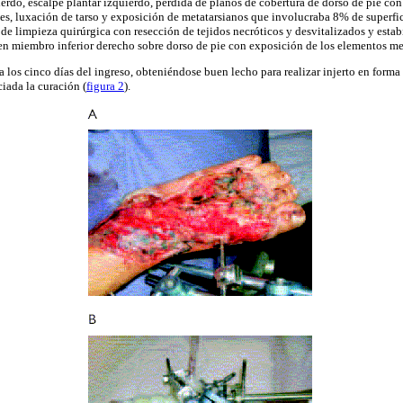
erdo, escalpe plantar izquierdo, pérdida de planos de cobertura de dorso de pie con
les, luxación de tarso y exposición de metatarsianos que involucraba 8% de superfici
 de limpieza quirúrgica con resección de tejidos necróticos y desvitalizados y estab
en miembro inferior derecho sobre dorso de pie con exposición de los elementos m
 los cinco días del ingreso, obteniéndose buen lecho para realizar injerto en forma
iada la curación (
figura 2
).