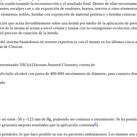
n condicionando la reconstrucción y el resultado final. Dentro de ellas encontram
uentes, escalpes con o sin exposición de tendones, huesos, nervios u otros element
elementos nobles, heridas con exposición de material protésico y heridas crónicas d
ción que actúa favorablemente sobre una herida por medio de la aplicación de pres
ión de la misma al actuar a nivel celular y tisular con la consiguiente evolución clí
el proceso de curación de la herida.
del sistema basándonos en nuestra experiencia con el mismo en los últimos cinco
al de Clínicas.
 denominado VAC(r) (Vacuum Assisted Clossure), consta de:
olivinilo alcohol con poros de 400-600 micrómetros de diámetro, para contacto dire
ado.
e ser entre -50 y -125 mm de Hg, pudiendo ser continua o intermitente. Se ha postul
6
e generaría mejores resultados que la aplicación continua(
).
r portátiles, lo que hace posible su uso en pacientes ambulatorios. Los mismos son 