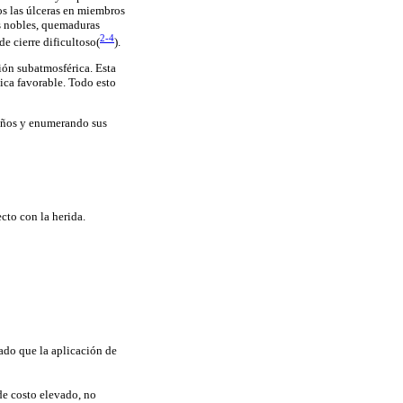
os las úlceras en miembros
os nobles, quemaduras
2-4
e cierre dificultoso(
).
ión subatmosférica. Esta
nica favorable. Todo esto
 años y enumerando sus
cto con la herida.
ado que la aplicación de
de costo elevado, no