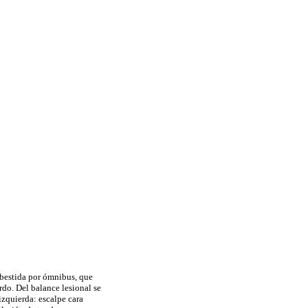
mbestida por ómnibus, que
o. Del balance lesional se
izquierda: escalpe cara