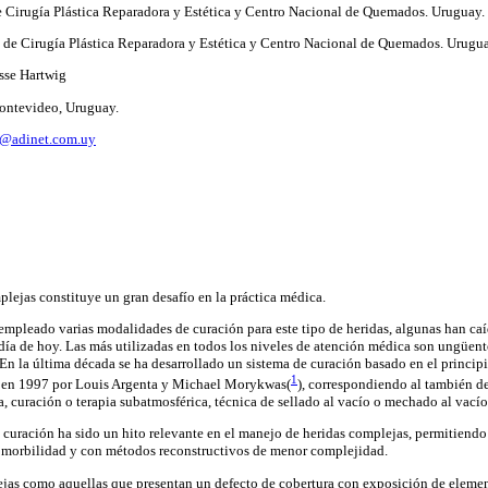
de Cirugía Plástica Reparadora y Estética y Centro Nacional de Quemados. Uruguay.
ra de Cirugía Plástica Reparadora y Estética y Centro Nacional de Quemados. Urugu
sse Hartwig
ontevideo, Uruguay.
h@adinet.com.uy
plejas constituye un gran desafío en la práctica médica.
 empleado varias modalidades de curación para este tipo de heridas, algunas han caí
día de hoy. Las más utilizadas en todos los niveles de atención médica son ungüent
En la última década se ha desarrollado un sistema de curación basado en el principio
1
o en 1997 por Louis Argenta y Michael Morykwas(
), correspondiendo al también d
, curación o terapia subatmosférica, técnica de sellado al vacío o mechado al vacío
e curación ha sido un hito relevante en el manejo de heridas complejas, permitiendo
morbilidad y con métodos reconstructivos de menor complejidad.
jas como aquellas que presentan un defecto de cobertura con exposición de elemen