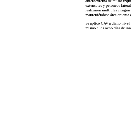
anteroexterna de muslo izqui
extensores y peroneos latera
realizaron múltiples cirugías
manteniéndose área cruenta 
Se aplicó CAV a dicho nivel a
mismo a los ocho días de inic