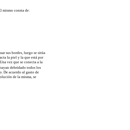
El mismo consta de:
sar sus bordes, luego se sitúa
cta la piel y la que está por
 Una vez que se conecta a la
e hayan debridado todos los
ho. De acuerdo al gasto de
volución de la misma, se