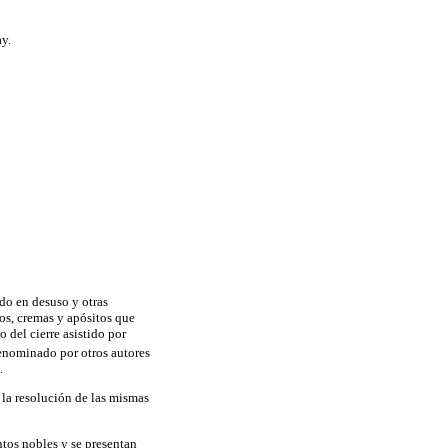
ay.
do en desuso y otras
os, cremas y apósitos que
 del cierre asistido por
enominado por otros autores
.
 la resolución de las mismas
tos nobles y se presentan