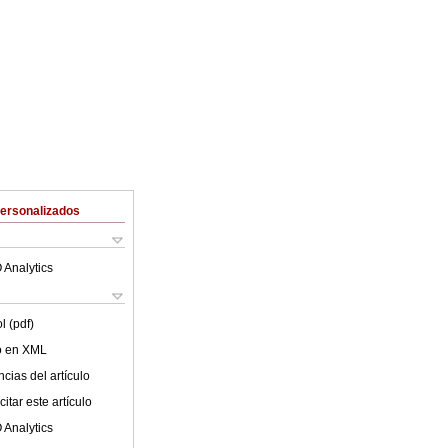
Personalizados
 Analytics
l (pdf)
lo en XML
cias del artículo
itar este artículo
 Analytics