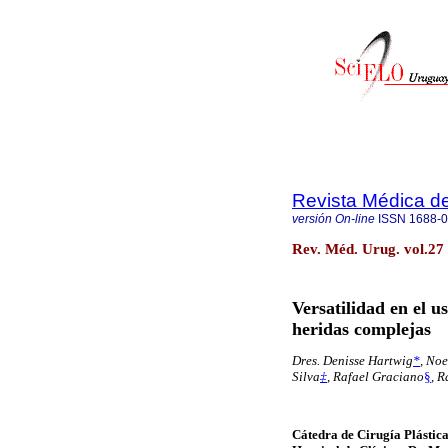
Revista Médica d
versión On-line
ISSN
1688-
Rev. Méd. Urug. vol.27
Versatilidad en el u
heridas complejas
Dres. Denisse Hartwig
*
, Noe
Silva
‡
, Rafael Graciano
§
, R
Cátedra de Cirugía Plástic