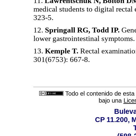
11.
Lawrentschuk N, Bolton D
medical students to digital recta
323-5.
12.
Springall RG, Todd IP.
Gener
lower gastrointestinal symptoms.
13.
Kemple T.
Rectal examinatio
301(6753): 667-8.
Todo el contenido de esta 
bajo una
Lice
Buleva
CP 11.200, 