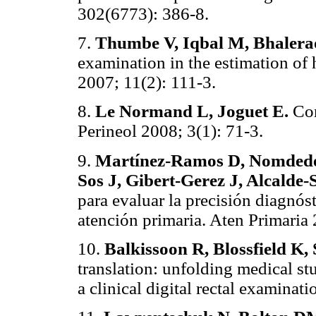
302(6773): 386-8.
7.
Thumbe V, Iqbal M, Bhalera
examination in the estimation of 
2007; 11(2): 111-3.
8.
Le Normand L, Joguet E.
Com
Perineol 2008; 3(1): 71-3.
9.
Martínez-Ramos D, Nomdedéu
Sos J, Gibert-Gerez J, Alcalde-
para evaluar la precisión diagnó
atención primaria. Aten Primaria
10.
Balkissoon R, Blossfield K,
translation: unfolding medical s
a clinical digital rectal examina