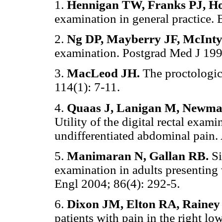
1.
Hennigan TW, Franks PJ, H
examination in general practice
2.
Ng DP, Mayberry JF, McInty
examination. Postgrad Med J 199
3.
MacLeod JH.
The proctologic
114(1): 7-11.
4.
Quaas J, Lanigan M, Newman
Utility of the digital rectal exami
undifferentiated abdominal pain
5.
Manimaran N, Gallan RB.
Si
examination in adults presenting
Engl 2004; 86(4): 292-5.
6.
Dixon JM, Elton RA, Rainey
patients with pain in the right 