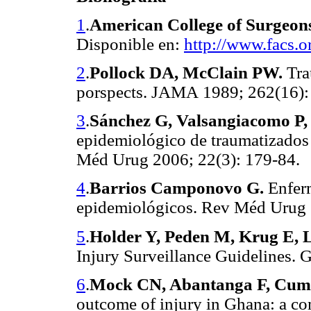
1
.
American College of Surgeon
Disponible en:
http://www.facs.o
2
.
Pollock DA, McClain PW.
Tra
porspects. JAMA
1989; 262(16):
3
.
Sánchez G, Valsangiacomo P,
epidemiológico de traumatizados 
Méd Urug 2006; 22(3): 179-84.
4
.
Barrios Camponovo G.
Enferm
epidemiológicos. Rev Méd Urug 
5
.
Holder Y, Peden M, Krug E, 
Injury Surveillance Guidelines. 
6
.
Mock CN, Abantanga F, Cumm
outcome of injury in Ghana: a c