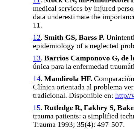
medical services by injured perso
data underestimate the importanc
11.
12
.
Smith GS, Barss P.
Unintenti
epidemiology of a neglected pro
13
.
Barrios Camponovo G, de l
única para la enfermedad traumát
14
.
Mandirola HF.
Comparación d
Clínica orientada al problema ve
tradicional. Disponible en:
http//
15
.
Rutledge R, Fakhry S, Baker
trauma patients: a simplified te
Trauma
1993; 35(4): 497-507.