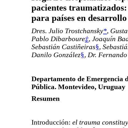
pacientes traumatizados:
para países en desarrollo
Dres. Julio Trostchansky
*
, Gust
Pablo Dibarboure
‡
, Joaquín Ba
Sebastián Castiñeiras
§
, Sebasti
Danilo González
§
, Dr. Fernand
Departamento de Emergencia de
Pública. Montevideo, Uruguay
Resumen
Introducción:
el trauma constituy