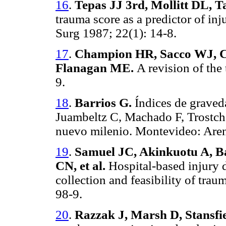
16
.
Tepas JJ 3rd, Mollitt DL, 
trauma score as a predictor of inju
Surg
1987; 22(1): 14-8.
17
.
Champion HR, Sacco WJ, C
Flanagan ME.
A revision of the
9.
18
.
Barrios G.
Índices de graveda
Juambeltz C, Machado F, Trostch
nuevo milenio. Montevideo: Aren
19
.
Samuel JC, Akinkuotu A, Bal
CN, et al.
Hospital-based injury d
collection and feasibility of tra
98-9.
20
.
Razzak J, Marsh D, Stansfi