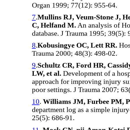
Organ
1999; 77(12): 955-64.
7
.
Mullins RJ, Veum-Stone J, 
C, Helfand M.
An analysis of Ho
database. J Trauma
1995; 39(5): 
8
.
Kobusingye OC, Lett RR.
Hosp
Trauma
2000; 48(3): 498-02.
9
.
Schultz CR, Ford HR, Cassidy
LW, et al.
Development of a hospit
approach for improving injury su
poor settings. J Trauma 2007;
63(
10
.
Williams JM, Furbee PM, P
department log as a simple injur
25(5): 686-91.
11
.
Mock CN, nii-Amon-Kotei D