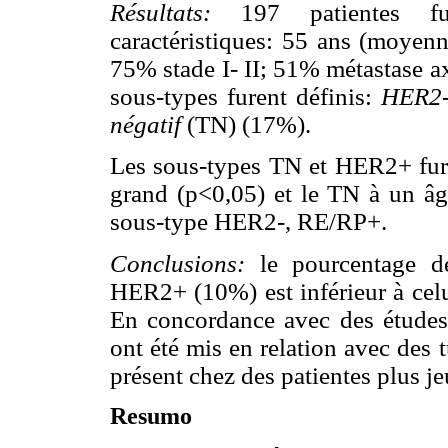
Résultats:
197 patientes fu
caractéristiques: 55 ans (moye
75% stade I- II; 51% métastase 
sous-types furent définis:
HER2-
négatif
(TN) (17%).
Les sous-types TN et HER2+ fure
grand (p<0,05) et le TN à un âg
sous-type HER2-, RE/RP+.
Conclusions:
le pourcentage de
HER2+ (10%) est inférieur à celu
En concordance avec des études
ont été mis en relation avec des 
présent chez des patientes plus je
Resumo