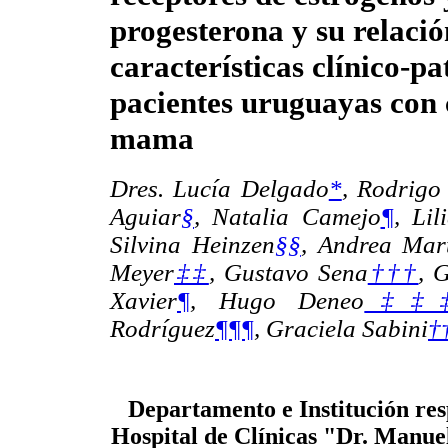
progesterona y su relaci
características clínico-pa
pacientes uruguayas con 
mama
Dres.
Lucía Delgado
*
,
Rodrigo
Aguiar
§
,
Natalia Camejo
¶
,
Lil
Silvina Heinzen
§§
,
Andrea Mart
Meyer
‡‡
, Gustavo Sena
†††
, 
Xavier
¶
,
Hugo Deneo
‡‡
Rodríguez
¶¶¶
,
Graciela Sabini
†
Departamento e Institución res
Hospital de Clínicas "Dr. Manue