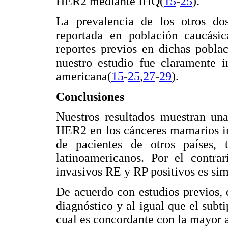
HER2 mediante IHQ(
15
-
25
).
La prevalencia de los otros dos
reportada en población caucási
reportes previos en dichas pobla
nuestro estudio fue claramente i
americana(
15
-
25
,
27
-
29
).
Conclusiones
Nuestros resultados muestran un
HER2 en los cánceres mamarios in
de pacientes de otros países,
latinoamericanos. Por el contra
invasivos RE y RP positivos es sim
De acuerdo con estudios previos,
diagnóstico y al igual que el sub
cual es concordante con la mayor 