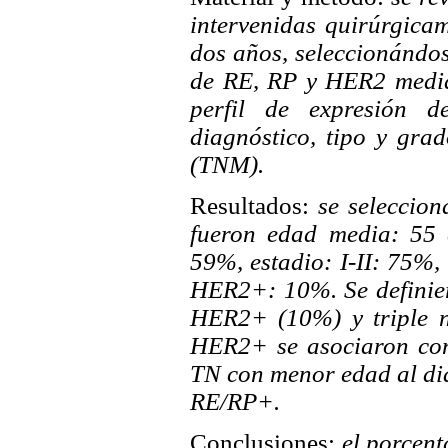
intervenidas quirúrgica
dos años, seleccionándo
de RE, RP y HER2 media
perfil de expresión 
diagnóstico, tipo y gra
(TNM).
Resultados:
se seleccion
fueron edad media: 55 
59%, estadio: I-II: 75%
HER2+: 10%. Se definie
HER2+ (10%) y triple n
HER2+ se asociaron con
TN con menor edad al di
RE/RP+.
Conclusiones:
el porcent