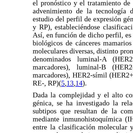
el pronóstico y el tratamiento de
advenimiento de la tecnología d
estudio del perfil de expresión g
y RP), estableciéndose clasifica
Así, en función de dicho perfil, e
biológicos de cánceres mamarios c
moleculares diversas, distinto pro
denominados luminal-A (HER2
marcadores), luminal-B (HER
marcadores), HER2-símil (HER2+
RE-, RP)(
5
,
13
,
14
).
Dada la complejidad y el alto cos
génica, se ha investigado la rel
subtipos que resultan de la c
mediante inmunohistoquímica (IH
entre la clasificación molecular 