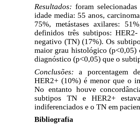
Resultados:
foram selecionadas 1
idade media: 55 anos, carcinoma 
75%, metástases axilares: 5
definidos três subtipos: HER
negativo (TN) (17%). Os subti
maior grau histológico (p<0,05
diagnóstico (p<0,05) que o sub
Conclusões:
a porcentagem de
HER2+ (10%) é menor que o in
No entanto houve concordânci
subtipos TN e HER2+ estava
indiferenciados e o TN em pacien
Bibliografía