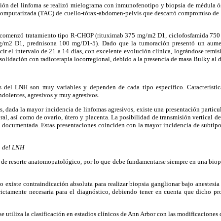
ción del linfoma se realizó mielograma con inmunofenotipo y biopsia de médula ós
computarizada (TAC) de cuello-tórax-abdomen-pelvis que descartó compromiso de ot
se comenzó tratamiento tipo R-CHOP (rituximab 375 mg/m2 D1, ciclofosfamida 75
g/m2 D1, prednisona 100 mg/D1-5). Dado que la tumoración presentó un aume
ucir el intervalo de 21 a 14 días, con excelente evolución clínica, lográndose remi
nsolidación con radioterapia locorregional, debido a la presencia de masa Bulky al 
as del LNH son muy variables y dependen de cada tipo específico. Característi
indolentes, agresivos y muy agresivos.
s, dada la mayor incidencia de linfomas agresivos, existe una presentación parti
al, así como de ovario, útero y placenta. La posibilidad de transmisión vertical de
en documentada. Estas presentaciones coinciden con la mayor incidencia de subtipo
n del LNH
 de resorte anatomopatológico, por lo que debe fundamentarse siempre en una biops
 existe contraindicación absoluta para realizar biopsia ganglionar bajo anestesia 
strictamente necesaria para el diagnóstico, debiendo tener en cuenta que dicho p
 se utiliza la clasificación en estadios clínicos de Ann Arbor con las modificaciones