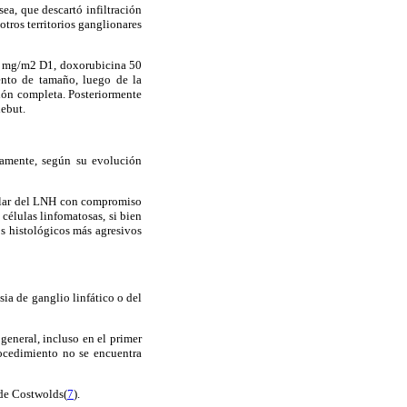
ea, que descartó infiltración
ros territorios ganglionares
0 mg/m2 D1, doxorubicina 50
nto de tamaño, luego de la
sión completa. Posteriormente
debut.
camente, según su evolución
cular del LNH con compromiso
 células linfomatosas, si bien
s histológicos más agresivos
ia de ganglio linfático o del
general, incluso en el primer
rocedimiento no se encuentra
 de Costwolds(
7
).