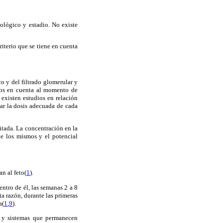
ológico y estadio. No existe
terio que se tiene en cuenta
 y del filtrado glomerular y
idos en cuenta al momento de
 existen estudios en relación
tar la dosis adecuada de cada
itada. La concentración en la
de los mismos y el potencial
an al feto(
1
).
ntro de él, las semanas 2 a 8
a razón, durante las primeras
a(
1
,
9
).
s y sistemas que permanecen