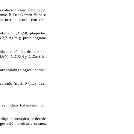
evolución caracterizado por
tomas B. Del examen físico se
ura uterina acorde con edad
bina: 11,3 g/dl; plaquetas:
6-2,2 ng/ml); proteinograma
tuida por células de mediano
D3(-), CD10(-) y CD5(-). En
orrinolaringológica: normal.
evisado (rIPI): 0 (muy buen
 se indicó tratamiento con
oliquimioterápico, se decide,
gestación mediante cesárea,