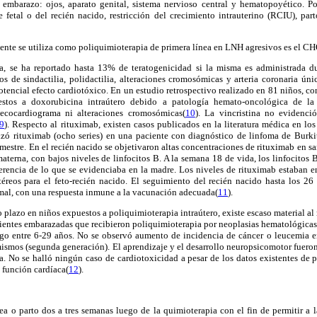
 embarazo: ojos, aparato genital, sistema nervioso central y hematopoyético. Po
 fetal o del recién nacido, restricción del crecimiento intrauterino (RCIU), par
te se utiliza como poliquimioterapia de primera línea en LNH agresivos es el CH
a, se ha reportado hasta 13% de teratogenicidad si la misma es administrada du
 de sindactilia, polidactilia, alteraciones cromosómicas y arteria coronaria úni
tencial efecto cardiotóxico. En un estudio retrospectivo realizado en 81 niños, c
estos a doxorubicina intraútero debido a patología hemato-oncológica de la
l ecocardiograma ni alteraciones cromosómicas(
10
). La vincristina no evidenci
9
). Respecto al rituximab, existen casos publicados en la literatura médica en los
lizó rituximab (ocho series) en una paciente con diagnóstico de linfoma de Bur
rimestre. En el recién nacido se objetivaron altas concentraciones de rituximab en 
aterna, con bajos niveles de linfocitos B. A la semana 18 de vida, los linfocitos 
ferencia de lo que se evidenciaba en la madre. Los niveles de rituximab estaban e
etéreos para el feto-recién nacido. El seguimiento del recién nacido hasta los 2
rmal, con una respuesta inmune a la vacunación adecuada(
11
).
o plazo en niños expuestos a poliquimioterapia intraútero, existe escaso material al
ientes embarazadas que recibieron poliquimioterapia por neoplasias hematológica
go entre 6-29 años. No se observó aumento de incidencia de cáncer o leucemia e
mismos (segunda generación). El aprendizaje y el desarrollo neuropsicomotor fuero
. No se halló ningún caso de cardiotoxicidad a pesar de los datos existentes de p
a función cardíaca(
12
).
ea o parto dos a tres semanas luego de la quimioterapia con el fin de permitir a 