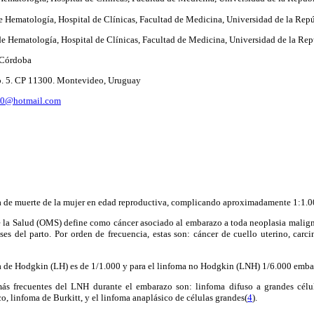
de Hematología, Hospital de Clínicas, Facultad de Medicina, Universidad de la Rep
 de Hematología, Hospital de Clínicas, Facultad de Medicina, Universidad de la Re
 Córdoba
o. 5. CP 11300. Montevideo, Uruguay
0@hotmail.com
sa de muerte de la mujer en edad reproductiva, complicando aproximadamente 1:1.
la Salud (OMS) define como cáncer asociado al embarazo a toda neoplasia malign
eses del parto. Por orden de frecuencia, estas son: cáncer de cuello uterino, c
ma de Hodgkin (LH) es de 1/1.000 y para el linfoma no Hodgkin (LNH) 1/6.000 emba
ás frecuentes del LNH durante el embarazo son: linfoma difuso a grandes célul
co, linfoma de Burkitt, y el linfoma anaplásico de células grandes
(
4
).