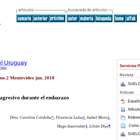
el Uruguay
Servicios 
0390
Revista
 no.2 Montevideo jun. 2010
SciELO
Articulo
agresivo durante el embarazo
Españo
Articu
Referen
Dres. Carolina Córdoba
*
,
Florencia Laluz
†
,
Isabel Moro
‡
,
Como c
Hugo Isaurralde
§
,
Lilián Díaz
¶
SciELO