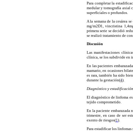
Para completar la estadifica
medular y tomografía axial 
superficiales o profundos.
A la semana de la cesárea 
mg/m2D1, vincristina 1,4m
primera serie se decidió red
se realizó tratamiento de co
Discusión
Las manifestaciones clínic
clínica, se los subdivide en 
En las pacientes embarazada
mamario, en ocasiones bilater
es rara, también ha sido bi
durante la gestación(
4
).
Diagnóstico y estadificació
El diagnóstico de linfoma es
tejido comprometido.
En la paciente embarazada no
trimestre, en caso de ser e
exento de riesgos(
1
).
Para estadificar los linfomas