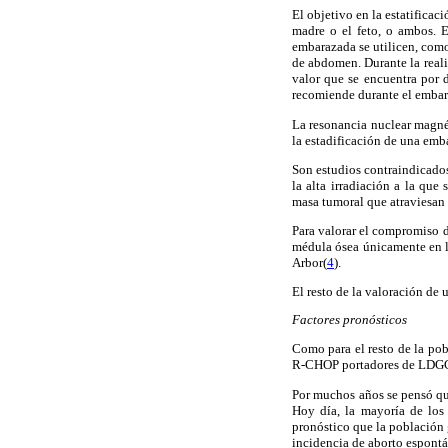
El objetivo en la estatifica
madre o el feto, o ambos. 
embarazada se utilicen, como
de abdomen. Durante la real
valor que se encuentra por d
recomiende durante el embar
La resonancia nuclear magnét
la estadificación de una emba
Son estudios contraindicados
la alta irradiación a la qu
masa tumoral que atraviesan 
Para valorar el compromiso d
médula ósea únicamente en l
Arbor(
4
).
El resto de la valoración de 
Factores pronósticos
Como para el resto de la pob
R-CHOP portadores de LDGCB,
Por muchos años se pensó que
Hoy día, la mayoría de los 
pronóstico que la población 
incidencia de aborto espontá