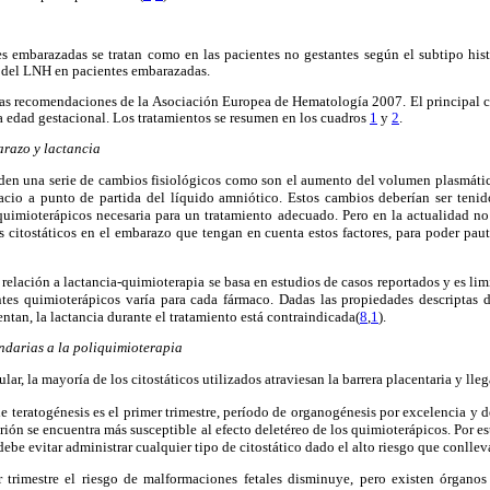
es embarazadas se tratan como en las pacientes no gestantes según el subtipo hist
o del LNH en pacientes embarazadas.
as recomendaciones de la Asociación Europea de Hematología 2007. El principal cri
la edad gestacional. Los tratamientos se resumen en los cuadros
1
y
2
.
razo y lactancia
den una serie de cambios fisiológicos como son el aumento del volumen plasmático
pacio a punto de partida del líquido amniótico. Estos cambios deberían ser ten
quimioterápicos necesaria para un tratamiento adecuado. Pero en la actualidad no
s citostáticos en el embarazo que tengan en cuenta estos factores, para poder pau
 relación a lactancia-quimioterapia se basa en estudios de casos reportados y es lim
ntes quimioterápicos varía para cada fármaco. Dadas las propiedades descriptas 
entan, la lactancia durante el tratamiento está contraindicada(
8
,
1
).
ndarias a la poliquimioterapia
ar, la mayoría de los citostáticos utilizados atraviesan la barrera placentaria y lleg
e teratogénesis es el primer trimestre, período de organogénesis por excelencia y de
ión se encuentra más susceptible al efecto deletéreo de los quimioterápicos. Por est
be evitar administrar cualquier tipo de citostático dado el alto riesgo que conllev
r trimestre el riesgo de malformaciones fetales disminuye, pero existen órgano