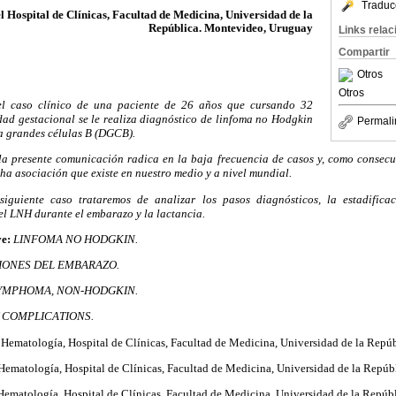
Traduc
 Hospital de Clínicas, Facultad de Medicina, Universidad de la
República. Montevideo, Uruguay
Links rela
Compartir
Otros
Otros
el caso clínico de una paciente de 26 años que cursando 32
ad gestacional se le realiza diagnóstico de linfoma no Hodgkin
Permali
a grandes células B (DGCB).
 la presente comunicación radica en la baja frecuencia de casos y, como consecu
cha asociación que existe en nuestro medio y a nivel mundial.
siguiente caso trataremos de analizar los pasos diagnósticos, la estadificac
el LNH durante el embarazo y la lactancia.
ve:
LINFOMA NO HODGKIN.
ONES DEL EMBARAZO.
YMPHOMA, NON-HODGKIN.
COMPLICATIONS.
 Hematología, Hospital de Clínicas, Facultad de Medicina, Universidad de la Repúb
Hematología, Hospital de Clínicas, Facultad de Medicina, Universidad de la Repúb
 Hematología, Hospital de Clínicas, Facultad de Medicina, Universidad de la Repúb