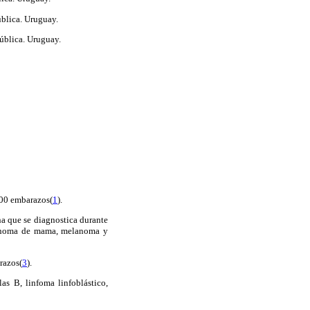
ública. Uruguay.
pública. Uruguay.
000 embarazos
(
1
).
a que se diagnostica durante
arcinoma de mama, melanoma y
razos
(
3
).
as B, linfoma linfoblástico,