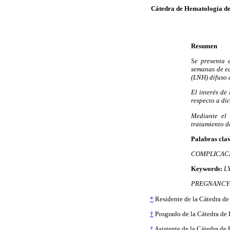
Cátedra de Hematología del
Resumen
Se presenta 
semanas de ed
(LNH) difuso 
El interés de
respecto a di
Mediante el 
tratamiento d
Palabras cla
COMPLICACI
Keywords:
L
PREGNANCY 
*
Residente de la Cátedra de
†
Posgrado de la Cátedra de 
‡
Asistente de la Cátedra de