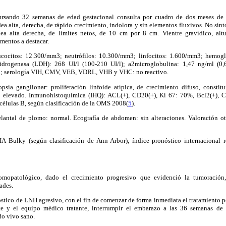
rsando 32 semanas de edad gestacional consulta por cuadro de dos meses de 
ea alta, derecha, de rápido crecimiento, indolora y sin elementos fluxivos. No sín
dea alta derecha, de límites netos, de 10 cm por 8 cm. Vientre gravídico, alt
ementos a destacar.
ucocitos: 12.300/mm3; neutrófilos: 10.300/mm3; linfocitos: 1.600/mm3; hemoglo
drogenasa (LDH): 268 UI/l (100-210 UI/l); a2microglobulina: 1,47 ng/ml (0,
al; serología VIH, CMV, VEB, VDRL, VHB y VHC: no reactivo.
sia ganglionar: proliferación linfoide atípica, de crecimiento difuso, consti
o elevado. Inmunohistoquímica (IHQ): ACL(+), CD20(+), Ki 67: 70%, Bcl2(+), C
células B, según clasificación de la OMS 2008
(
5
).
lantal de plomo: normal. Ecografía de abdomen: sin alteraciones. Valoración ot
 Bulky (según clasificación de Ann Arbor), índice pronóstico internacional r
tomopatológico, dado el crecimiento progresivo que evidenció la tumoración,
ades.
stico de LNH agresivo, con el fin de comenzar de forma inmediata el tratamiento p
e y el equipo médico tratante, interrumpir el embarazo a las 36 semanas de 
do vivo sano.