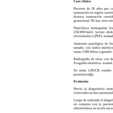
Caso clínico
Paciente de 26 años que cu
tumoración en región carotíd
destaca: tumoración carotí
gestacional. No hay otros el
Paraclínica: hemograma: le
258.000/mm3; lactato deshi
electroforético (PEF): norm
Anatomía patológica de biop
tamaño, con índice mitótic
suma: LNH difuso a grandes 
Radiografía de tórax con de
Ecografía obstétrica: normal.
En suma: LDGCB, estadio IA
pronóstico)
(
6
).
Evolución
Previo al diagnóstico ana
corticoides en dos oportunid
Luego de realizado el diagnó
en conjunto con la pacient
obteniéndose un recién naci