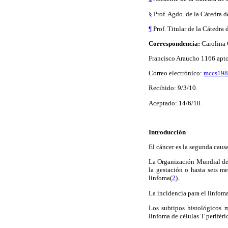
§
Prof. Agdo. de la Cátedra 
¶
Prof. Titular de la Cátedra
Correspondencia:
Carolina
Francisco Araucho 1166 apt
Correo electrónico:
mccs198
Recibido: 9/3/10.
Aceptado: 14/6/10.
Introducción
El cáncer es la segunda cau
La Organización Mundial de 
la gestación o hasta seis m
linfoma(
2
).
La incidencia para el linfo
Los subtipos histológicos m
linfoma de células T periféri