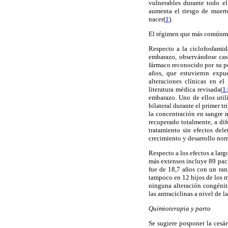
vulnerables durante todo el
aumenta el riesgo de muerte
nacer(
1
).
El régimen que más comúnmen
Respecto a la ciclofosfamid
embarazo, observándose casos
fármaco reconocido por su po
años, que estuvieron expu
alteraciones clínicas en e
literatura médica revisada(
1
,
embarazo. Uno de ellos uti
bilateral durante el primer t
la concentración en sangre m
recuperado totalmente, a di
tratamiento sin efectos del
crecimiento y desarrollo no
Respecto a los efectos a larg
más extensos incluye 89 pac
fue de 18,7 años con un ran
tampoco en 12 hijos de los 
ninguna alteración congénita
las antraciclinas a nivel de l
Quimioterapia y parto
Se sugiere posponer la cesár