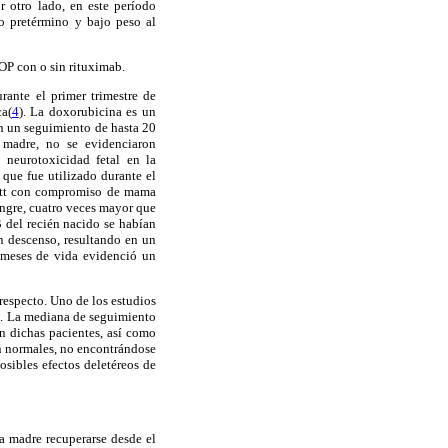
r otro lado, en este período
to pretérmino y bajo peso al
OP con o sin rituximab.
rante el primer trimestre de
ca(
4
). La doxorubicina es un
on un seguimiento de hasta 20
 madre, no se evidenciaron
ó neurotoxicidad fetal en la
 que fue utilizado durante el
kitt con compromiso de mama
sangre, cuatro veces mayor que
B del recién nacido se habían
n descenso, resultando en un
6 meses de vida evidenció un
 respecto. Uno de los estudios
s. La mediana de seguimiento
n dichas pacientes, así como
n normales, no encontrándose
osibles efectos deletéreos de
la madre recuperarse desde el