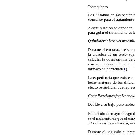
Tratamiento
Los linfomas en las pacient
consenso para el tratamient
A continuación se exponen l
para guiar el tratamiento es 
Quimioterápicos versus emba
Durante el embarazo se suce
la creación de un tercer es
calcular la dosis óptima de 
con la farmacocinética de lo
fármaco en particular(
1
).
La experiencia que existe en
leche materna de los difere
efecto perjudicial que repres
Complicaciones fetales secu
Debido a su bajo peso molecul
El período de mayor riesgo d
es el momento en que el embr
12 semanas de embarazo, se de
Durante el segundo o terce