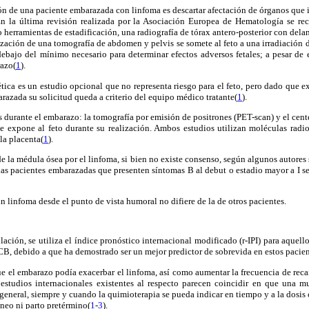
ción de una paciente embarazada con linfoma es descartar afectación de órganos que i
En la última revisión realizada por la Asociación Europea de Hematología se re
 herramientas de estadificación, una radiografía de tórax antero-posterior con dela
ización de una tomografía de abdomen y pelvis se somete al feto a una irradiación
ebajo del mínimo necesario para determinar efectos adversos fetales; a pesar de 
azo(
1
).
ica es un estudio opcional que no representa riesgo para el feto, pero dado que e
razada su solicitud queda a criterio del equipo médico tratante(
1
).
 durante el embarazo: la tomografía por emisión de positrones (PET-scan) y el cen
e se expone al feto durante su realización. Ambos estudios utilizan moléculas rad
la placenta(
1
).
e la médula ósea por el linfoma, si bien no existe consenso, según algunos autores s
as pacientes embarazadas que presenten síntomas B al debut o estadio mayor a I se
un linfoma desde el punto de vista humoral no difiere de la de otros pacientes.
lación, se utiliza el índice pronóstico internacional modificado (r-IPI) para aquell
 debido a que ha demostrado ser un mejor predictor de sobrevida en estos pacien
 el embarazo podía exacerbar el linfoma, así como aumentar la frecuencia de reca
estudios internacionales existentes al respecto parecen coincidir en que una m
general, siempre y cuando la quimioterapia se pueda indicar en tiempo y a la dosis c
neo ni parto pretérmino(
1
-
3
).