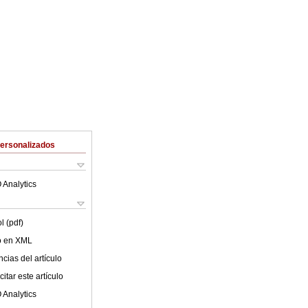
Personalizados
 Analytics
l (pdf)
lo en XML
cias del artículo
itar este artículo
 Analytics