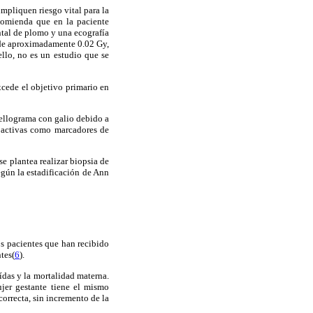
mpliquen riesgo vital para la
comienda que en la paciente
ntal de plomo y una ecografía
 de aproximadamente 0.02 Gy,
ello, no es un estudio que se
xcede el objetivo primario en
tellograma con galio debido a
ioactivas como marcadores de
e plantea realizar biopsia de
gún la estadificación de Ann
os pacientes que han recibido
tes(
6
).
ídas y la mortalidad materna.
ujer gestante tiene el mismo
orrecta, sin incremento de la