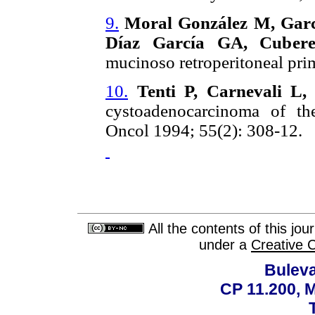
9.
Moral González M, Garcí
Díaz García GA, Cubere
mucinoso retroperitoneal pri
10.
Tenti P, Carnevali L,
cystoadenocarcinoma of th
Oncol 1994; 55(2): 308-12.
All the contents of this jo
under a
Creative 
Buleva
CP 11.200, 