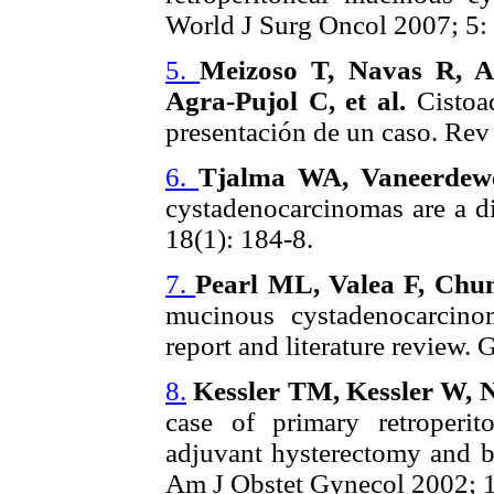
World J Surg Oncol 2007; 5: 
5.
Meizoso T, Navas R, A
Agra-Pujol C, et al.
Cistoad
presentación de un caso. Rev
6.
Tjalma WA, Vaneerdew
cystadenocarcinomas are a di
18(1): 184-8.
7.
Pearl ML, Valea F, Chu
mucinous cystadenocarcino
report and literature review.
8.
Kessler TM, Kessler W, 
case of primary retroperit
adjuvant hysterectomy and bi
Am J Obstet Gynecol 2002; 