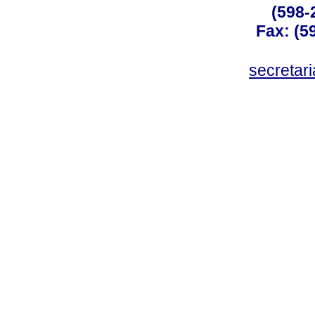
(598-
Fax: (59
secreta