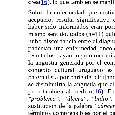
crea
(
16
), lo que también se manif
Sobre la enfermedad que motivó
aceptado, resulta significativ
haber sido informados eran port
mismo sentido, todos (n=11) qui
hubo discordancia entre el diagnó
padecían una enfermedad oncoló
resultados hayan jugado mecanis
la angustia generada por el con
contexto cultural uruguayo es
paternalista por parte del ciruja
se disminuiría la angustia que e
pero también al médico(
16
). E
"problema"
,
"úlcera"
,
"bulto"
sustitución de la palabra
"cánce
términos comprensibles por el pa