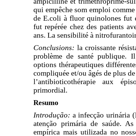
ampicilline et triméthroprime-s
qui empêche som emploi comme th
de E.coli à fluor quinolones fut
fut repérée chez des patients a
ans. La sensibilité à nitrofuranto
Conclusions:
la croissante résis
problème de santé publique. Il
options thérapeutiques différent
compliquée et/ou âgés de plus de 
l’antibioticothérapie aux ép
primordial.
Resumo
Introdução:
a infecção urinária 
atenção primária de saúde. As 
empírica mais utilizada no noss