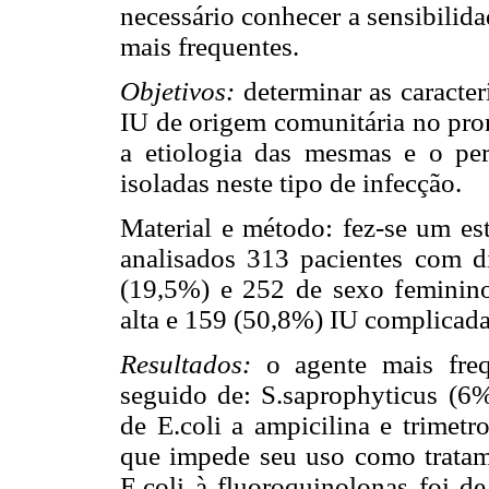
necessário conhecer a sensibilid
mais frequentes.
Objetivos:
determinar as caracter
IU de origem comunitária no pron
a etiologia das mesmas e o perf
isoladas neste tipo de infecção.
Material e método: fez-se um est
analisados 313 pacientes com d
(19,5%) e 252 de sexo feminin
alta e 159 (50,8%) IU complicada
Resultados:
o agente mais fre
seguido de: S.saprophyticus (6%
de E.coli a ampicilina e trimetr
que impede seu uso como tratame
E.coli à fluoroquinolonas foi