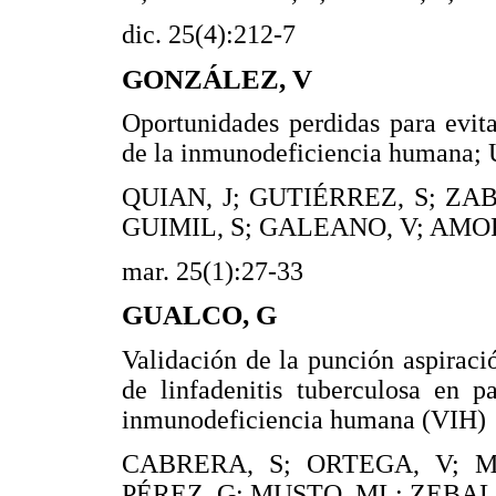
dic. 25(4):212-7
GONZÁLEZ, V
Oportunidades perdidas para evita
de la inmunodeficiencia humana;
QUIAN, J; GUTIÉRREZ, S; ZA
GUIMIL, S; GALEANO, V; AMOR
mar. 25(1):27-33
GUALCO, G
Validación de la punción aspiraci
de linfadenitis tuberculosa en p
inmunodeficiencia humana (VIH)
CABRERA, S; ORTEGA, V; M
PÉREZ, G; MUSTO, ML; ZEBALL