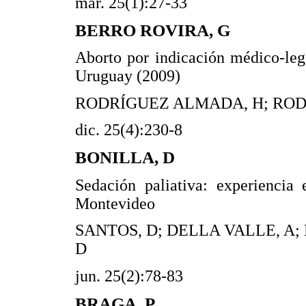
mar. 25(1):27-33
BERRO ROVIRA, G
Aborto por indicación médico-lega
Uruguay (2009)
RODRÍGUEZ ALMADA, H; RODR
dic. 25(4):230-8
BONILLA, D
Sedación paliativa: experiencia
Montevideo
SANTOS, D; DELLA VALLE, A;
D
jun. 25(2):78-83
BRAGA, P