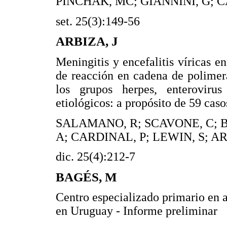
PINCHAK, MC; GIANNINI, G; C
set. 25(3):149-56
ARBIZA, J
Meningitis y encefalitis víricas 
de reacción en cadena de polimera
los grupos herpes, enteroviru
etiológicos: a propósito de 59 caso
SALAMANO, R; SCAVONE, C; B
A; CARDINAL, P; LEWIN, S; A
dic. 25(4):212-7
BAGÉS, M
Centro especializado primario en 
en Uruguay - Informe preliminar