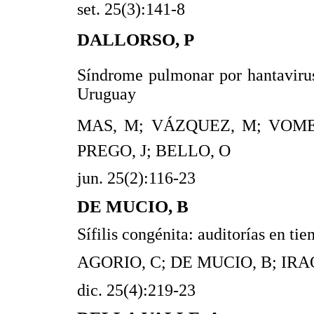
set. 25(3):141-8
DALLORSO, P
Síndrome pulmonar por hantavirus
Uruguay
MAS, M; VÁZQUEZ, M; VOMER
PREGO, J; BELLO, O
jun. 25(2):116-23
DE MUCIO, B
Sífilis congénita: auditorías en ti
AGORIO, C; DE MUCIO, B; IRA
dic. 25(4):219-23