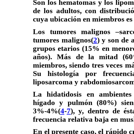
Son los hematomas y los lipoma
de los adultos, con distribuci
cuya ubicación en miembros es 
Los tumores malignos –sarc
tumores malignos(
2
) y son de 
grupos etarios (15% en menor
años). Más de la mitad (60
miembros, siendo tres veces má
Su histología por frecuenci
liposarcoma y rabdomiosarcom
La hidatidosis en ambientes
hígado y pulmón (80%) siend
3%-4%(
4
-
7
), y, dentro de és
frecuencia relativa baja en mus
En el presente caso, el rápido