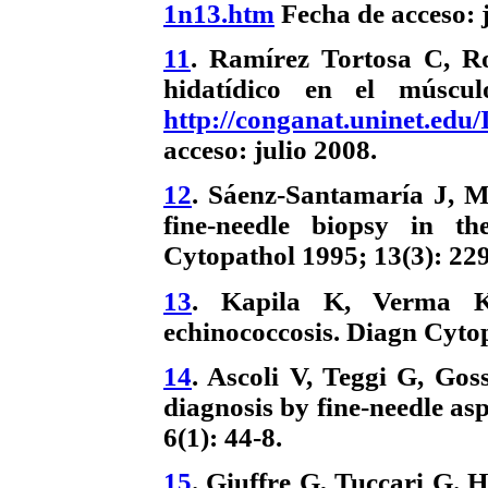
1n13.htm
Fecha de acceso: j
11
. Ramírez Tortosa C, Ro
hidatídico en el múscul
http://conganat.uninet.e
acceso: julio 2008.
12
. Sáenz-Santamaría J, M
fine-needle biopsy in th
Cytopathol 1995; 13(3): 22
13
. Kapila K, Verma K.
echinococcosis. Diagn Cytop
14
. Ascoli V, Teggi G, Gos
diagnosis by fine-needle as
6(1): 44-8.
15
. Giuffre G, Tuccari G. H