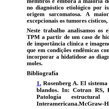
membros e embora a maioria del
no diagnóstico etiológico por i
origem sarcomatosa. A maiorí
excepcionais os tumores císticos,
Neste trabalho analisamos os e
TPM a partir de um caso de hid
de importância clínica e imageno
que em condições endêmicas como
incorporar a hidatidose ao diagn
moles.
Bibliografía
1.
Rosenberg A. El sistema e
blandos.
In: Cotran RS,
Patología estructur
Interamericana.McGraw-Hil