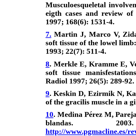
Musculoesqueletal involvem
eigth cases and review of
1997; 168(6): 1531-4.
7.
Martin J, Marco V, Zida
soft tissue of the lowel limb
1993; 22(7): 511-4.
8
. Merkle E, Kramme E, Vo
soft tissue manisfestation
Radiol 1997; 26(5): 289-92.
9
. Keskin D, Ezirmik N, K
of the gracilis muscle in a g
10
. Medina Pérez M, Pareja
blandas. 200
http://www.pgmacline.es/r