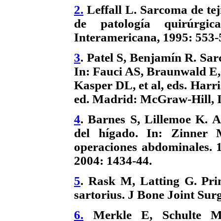
2.
Leffall L. Sarcoma de te
de patología quirúrgi
Interamericana, 1995: 553-
3
. Patel S, Benjamín R. Sar
In: Fauci AS, Braunwald E,
Kasper DL, et al, eds.
Harri
ed. Madrid: McGraw-Hill, I
4
. Barnes S, Lillemoe K. A
del hígado. In: Zinner 
operaciones abdominales. 
2004: 1434-44.
5
. Rask M, Latting G. Pri
sartorius. J Bone Joint Sur
6.
Merkle E, Schulte M