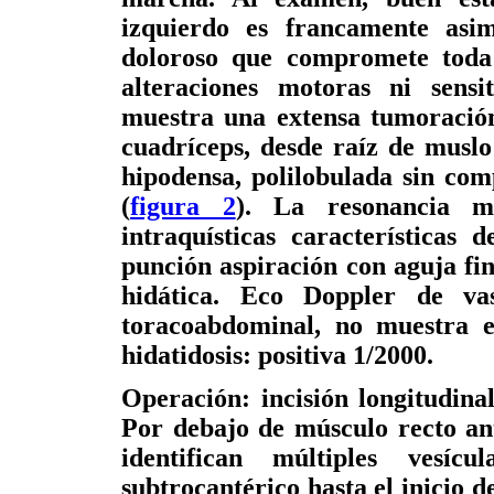
izquierdo es francamente asim
doloroso que compromete toda 
alteraciones motoras ni sens
muestra una extensa tumoración
cuadríceps, desde raíz de muslo 
hipodensa, polilobulada sin com
(
figura 2
). La resonancia m
intraquísticas características d
punción aspiración con aguja fi
hidática. Eco Doppler de va
toracoabdominal, no muestra ev
hidatidosis: positiva 1/2000.
Operación: incisión longitudina
Por debajo de músculo recto ant
identifican múltiples vesíc
subtrocantérico hasta el inicio d