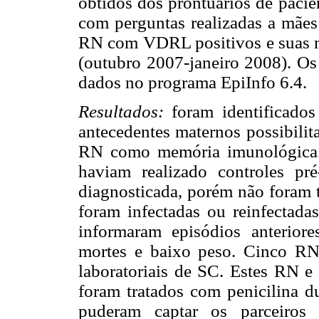
obtidos dos prontuários de paci
com perguntas realizadas a mães
RN com VDRL positivos e suas mã
(outubro 2007-janeiro 2008). Os
dados no programa EpiInfo 6.4.
Resultados:
foram identificados
antecedentes maternos possibilit
RN como memória imunológica. D
haviam realizado controles pr
diagnosticada, porém não foram t
foram infectadas ou reinfectada
informaram episódios anteriore
mortes e baixo peso. Cinco RN 
laboratoriais de SC. Estes RN e
foram tratados com penicilina d
puderam captar os parceiros