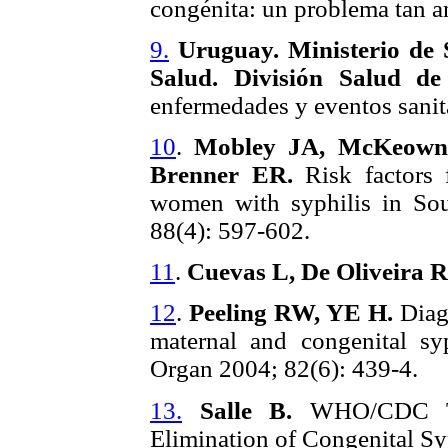
congénita: un problema tan a
9.
Uruguay.
Ministerio de 
Salud. División Salud de
enfermedades y eventos sanita
10
.
Mobley JA, McKeown 
Brenner ER.
Risk factors f
women with syphilis in Sou
88(4): 597-602.
11
.
Cuevas L, De Oliveira 
12
.
Peeling RW, YE H.
Diagn
maternal and congenital sy
Organ 2004; 82(6): 439-4.
13.
Salle B.
WHO/CDC Tec
Elimination of Congenital S