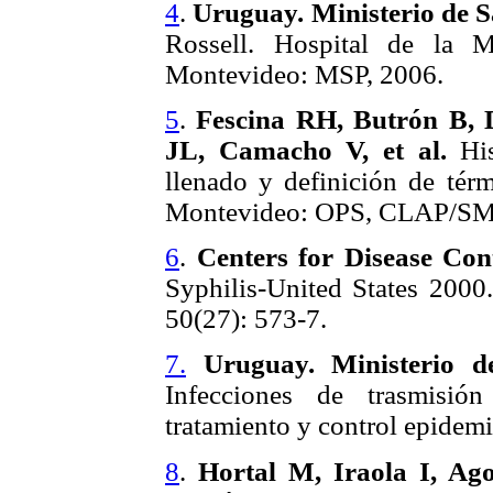
4
.
Uruguay.
Ministerio de S
Rossell. Hospital de la M
Montevideo: MSP, 2006.
5
.
Fescina RH, Butrón B, 
JL, Camacho V, et al.
Hist
llenado y definición de té
Montevideo: OPS, CLAP/SM
6
.
Centers for Disease Con
Syphilis-United States 2
50(27): 573-7.
7.
Uruguay.
Ministerio d
Infecciones de trasmisión
tratamiento y control epide
8
.
Hortal M, Iraola I, Ag