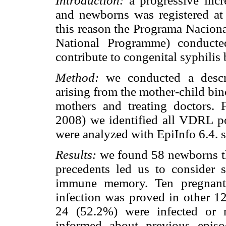
Introduction:
a progressive in
and newborns was registered at 
this reason the Programa Naciona
National Programme) conducted
contribute to congenital syphilis 
Method:
we conducted a descr
arising from the mother-child bi
mothers and treating doctors.
2008) we identified all VDRL po
were analyzed with EpiInfo 6.4. 
Results:
we found 58 newborns th
precedents led us to consider 
immune memory. Ten pregnant
infection was proved in other 1
24 (52.2%) were infected or re
informed about previous epis