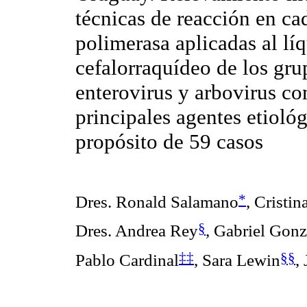
técnicas de reacción en ca
polimerasa aplicadas al lí
cefalorraquídeo de los gru
enterovirus y arbovirus c
principales agentes etiológ
propósito de 59 casos
*
Dres. Ronald Salamano
,
Cristin
§
Dres. Andrea Rey
,
Gabriel Gonz
‡‡
§§
Pablo Cardinal
,
Sara Lewin
,