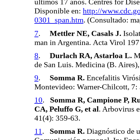
últimos 17 años.
Centres for Dis
Disponible en:
http://www.cdc.g
0301_span.htm
. (Consultado: m
7
.
Mettler NE, Casals J.
Isolat
man in Argentina.
Acta Virol 197
8
.
Durlach RA, Astarloa L.
Me
de San Luis. Medicina (B. Aires),
9
.
Somma R.
Encefalitis Viró
Montevideo: Warner-Chilcott, 7: 
10
.
Somma R, Campione P, Rus
CA, Peluffo G, et al
. Arbovirus 
41(4): 359-63.
11
.
Somma R.
Diagnóstico de u