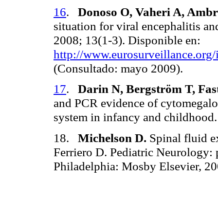
16
.
Donoso O, Vaheri A, Ambro
situation for viral encephalitis a
2008; 13(1-3). Disponible en:
http://www.eurosurveillance.o
(Consultado: mayo 2009).
17
.
Darin N, Bergström T, Fas
and PCR evidence of cytomegalovi
system in infancy and childhood.
18.
Michelson D.
Spinal fluid 
Ferriero D. Pediatric Neurology: p
Philadelphia: Mosby Elsevier, 2