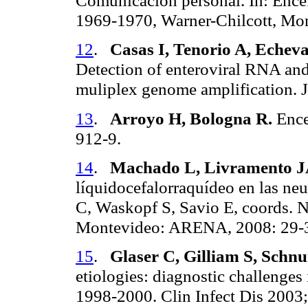
Comunicación personal. In: Encef
1969-1970, Warner-Chilcott, Mon
12
.
Casas I, Tenorio A, Echev
Detection of enteroviral RNA an
muliplex genome amplification. J
13
.
Arroyo H, Bologna R.
Encef
912-9.
14
.
Machado L, Livramento JA
líquidocefalorraquídeo en las ne
C, Waskopf S, Savio E, coords.
N
Montevideo: ARENA, 2008: 29-
15
.
Glaser C, Gilliam S, Schnur
etiologies: diagnostic challenges 
1998-2000. Clin Infect Dis 2003;