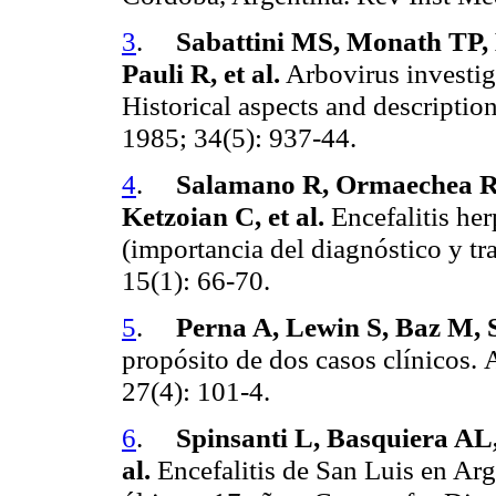
3
.
Sabattini MS, Monath TP, 
Pauli R, et al.
Arbovirus investig
Historical aspects and descripti
1985; 34(5): 937-44.
4
.
Salamano R, Ormaechea R, 
Ketzoian C, et al.
Encefalitis her
(importancia del diagnóstico y tr
15(1): 66-70.
5
.
Perna A, Lewin S, Baz M,
propósito de dos casos clínicos.
27(4): 101-4.
6
.
Spinsanti L, Basquiera AL,
al.
Encefalitis de San Luis en Arg