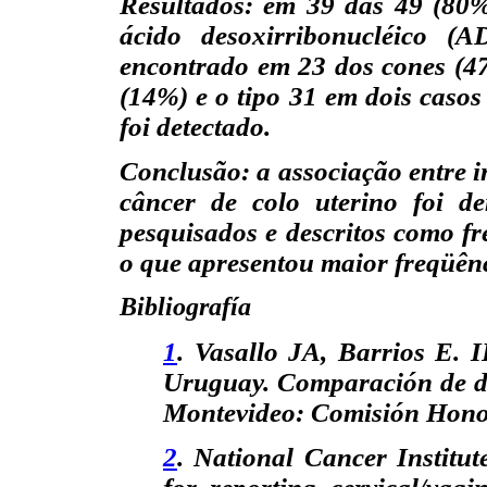
Resultados: em 39 das 49 (80%
ácido desoxirribonucléico 
encontrado em 23 dos cones (47
(14%) e o tipo 31 em dois caso
foi detectado.
Conclusão: a associação entre i
câncer de colo uterino foi d
pesquisados e descritos como fre
o que apresentou maior freqüên
Bibliografía
1
. Vasallo JA, Barrios E. I
Uruguay. Comparación de d
Montevideo: Comisión Honor
2
. National Cancer Instit