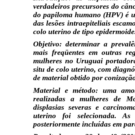
verdadeiros precursores do cânce
do papiloma humano (HPV) é um
das lesões intraepiteliais escam
colo uterino de tipo epidermoide
Objetivo: determinar a preval
mais freqüentes em outras re
mulheres no Uruguai portadora
situ de colo uterino, com diagn
de material obtido por conização
Material e método: uma amos
realizadas a mulheres de Mo
displasias severas e carcinoma
uterino foi selecionada. A
posteriormente incluídas em par