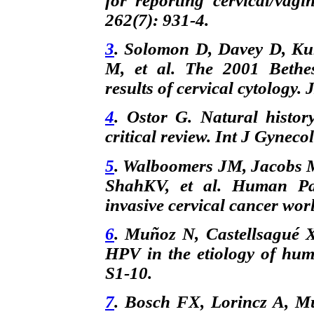
for reporting cervical/vag
262(7): 931-4.
3
. Solomon D, Davey D, Ku
M, et al. The 2001 Bethes
results of cervical cytology
4
. Ostor G. Natural history
critical review. Int J Gyneco
5
. Walboomers JM, Jacobs
ShahKV, et al. Human Pap
invasive cervical cancer wor
6
. Muñoz N, Castellsagué 
HPV in the etiology of hum
S1-10.
7
. Bosch FX, Lorincz A, M