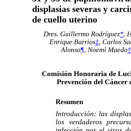
displasias severas y carc
de cuello uterino
Dres. Guillermo Rodríguez
*
,
I
Enrique Barrios
‡
,
Carlos Sa
Alonso
¶
,
Noemí Maedo
†
Comisión Honoraria de Luch
Prevención del Cáncer 
Resumen
Introducción:
las displa
los verdaderos precurs
infección por el virus 