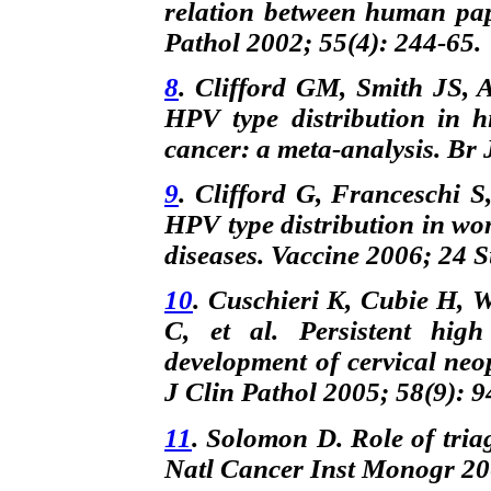
relation between human pap
Pathol 2002; 55(4): 244-65.
8
. Clifford GM, Smith JS,
HPV type distribution in h
cancer: a meta-analysis. Br 
9
. Clifford G, Franceschi 
HPV type distribution in wo
diseases. Vaccine 2006; 24 S
10
. Cuschieri K, Cubie H, 
C, et al. Persistent hig
development of cervical neop
J Clin Pathol 2005; 58(9): 9
11
. Solomon D. Role of triag
Natl Cancer Inst Monogr 200