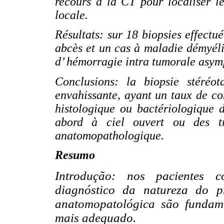
recours à la CT pour localiser le
locale.
Résultats: sur 18 biopsies effectu
abcès et un cas à maladie démyéli
d’ hémorragie intra tumorale asym
Conclusions: la biopsie stéréo
envahissante, ayant un taux de co
histologique ou bactériologique d
abord à ciel ouvert ou des tr
anatomopathologique.
Resumo
Introdução: nos pacientes c
diagnóstico da natureza do p
anatomopatológica são fundame
mais adequado.