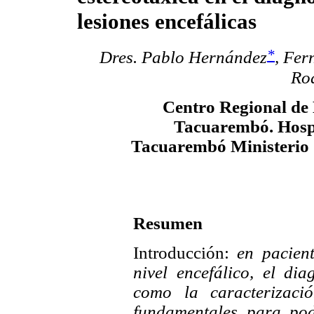
lesiones encefálicas
*
Dres. Pablo Hernández
,
Fer
Ro
Centro Regional de
Tacuarembó. Hospi
Tacuarembó Ministerio 
Resumen
Introducción:
en pacient
nivel encefálico, el di
como la caracterizaci
fundamentales para pod