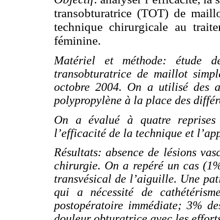
transobturatrice (TOT) de maill
technique chirurgicale au traite
féminine.
Matériel et méthode: étude d
transobturatrice de maillot simp
octobre 2004. On a utilisé des ai
polypropylène à la place des diffé
On a évalué à quatre reprises l
l’efficacité de la technique et l’a
Résultats: absence de lésions vasc
chirurgie. On a repéré un cas (1%
transvésical de l’aiguille. Une pat
qui a nécessité de cathétéris
postopératoire immédiate; 3% des
douleur obturatrice avec les effort