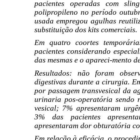
pacientes operadas com sling
polipropileno no período outub
usada empregou agulhas reutiliz
substituição dos kits comerciais.
Em quatro coortes temporária
pacientes considerando especialm
das mesmas e o apareci-mento d
Resultados: não foram observ
digestivas durante a cirurgia. E
por passagem transvesical da a
urinaria pos-operatória sendo n
vesical; 7% apresentaram urgên
3% das pacientes apresent
apresentaram dor obturatória com
Em relação à eficácia, o proced