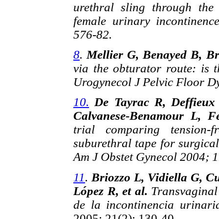
urethral sling through the
female urinary incontinenc
576-82.
8
.
Mellier G, Benayed B, Br
via the obturator route: is 
Urogynecol J Pelvic Floor Dy
10.
De Tayrac R, Deffieux
Calvanese-Benamour L, F
trial comparing tension-
suburethral tape for surgical
Am J Obstet Gynecol 2004; 1
11
.
Briozzo L, Vidiella G, C
López R, et al.
Transvaginal 
de la incontinencia urinar
2005; 21(2): 130-40.