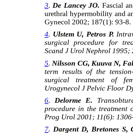
3
.
De Lancey JO.
Fascial a
urethral hypermobility and a
Gynecol 2002; 187(1): 93-8.
4
.
Ulstem U, Petros P.
Intra
surgical procedure for tre
Scand J Urol Nephrol 1995; 
5
.
Nilsson CG, Kuuva N, Fal
term results of the tensio
surgical treatment of fem
Urogynecol J Pelvic Floor Dy
6
.
Delorme E.
Transobtur
procedure in the treatment 
Prog Urol 2001; 11(6): 1306
7
.
Dargent D, Bretones S, 