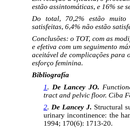
estão assintomáticas, e 16% se s
Do total, 70,2% estão muito 
satisfeitas, 6,4% não estão satisf
Conclusões: o TOT, com as modif
e efetiva com um seguimento má
aceitável de complicações para o
esforço feminina.
Bibliografía
1
.
De Lancey JO.
Function
tract and pelvic floor. Ciba
2
.
De Lancey J.
Structural su
urinary incontinence: the 
1994; 170(6): 1713-20.