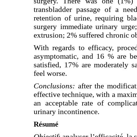
surgery. There was one (1%) 
transbladder passage of a need
retention of urine, requiring bl
surgery immediate urinary urge
extrusion; 2% suffered chronic ob
With regards to efficacy, proce
asymptomatic, and 16 % are bett
satisfied, 17% are moderately sa
feel worse.
Conclusions:
after the modifica
effective technique, with a maxi
an acceptable rate of complicat
urinary incontinence.
Résumé
Objectif
: analyser l’efficacité, la