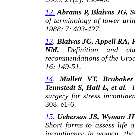
12.
Abrams P, Blaivas JG, S
of terminology of lower uri
1988; 7: 403-427.
13
.
Blaivas JG, Appell RA, 
NM.
Definition and cla
recommendations of the Uro
16: 149-51.
14
.
Mallett VT, Brubaker
Tennstedt S, Hall L, et al
. T
surgery for stress incontine
308. e1-6.
15.
Uebersax JS, Wyman JF,
Short forms to assess life 
incontinence in women: the