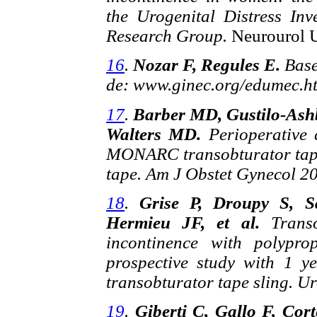
the Urogenital Distress In
Research Group.
Neurourol 
16
.
Nozar F, Regules E.
Base
de: www.ginec.org/edumec.htm
17
.
Barber MD, Gustilo-Ash
Walters MD.
Perioperative 
MONARC transobturator tape,
tape. Am J Obstet Gynecol 2
18
.
Grise P, Droupy S, Sa
Hermieu JF, et al.
Trans
incontinence with polypro
prospective study with 1 y
transobturator tape sling. U
19
.
Giberti C, Gallo F, Cor