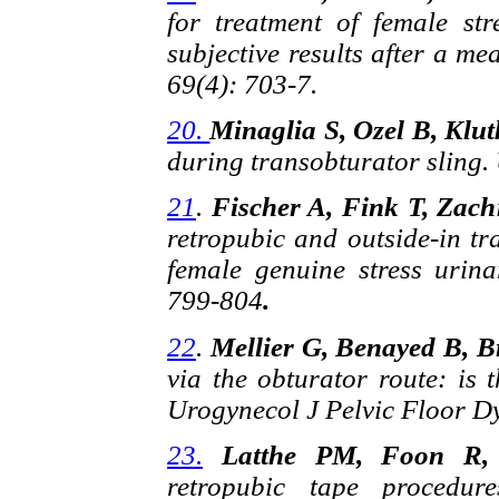
for treatment of female str
subjective results after a m
69(4): 703-7.
20.
Minaglia S, Ozel B, Klut
during transobturator sling.
21
.
Fischer A, Fink T, Zac
retropubic and outside-in tr
female genuine stress urin
799-804
.
22
.
Mellier G, Benayed B, B
via the obturator route: is 
Urogynecol J Pelvic Floor Dy
23.
Latthe PM, Foon R, 
retropubic tape procedur