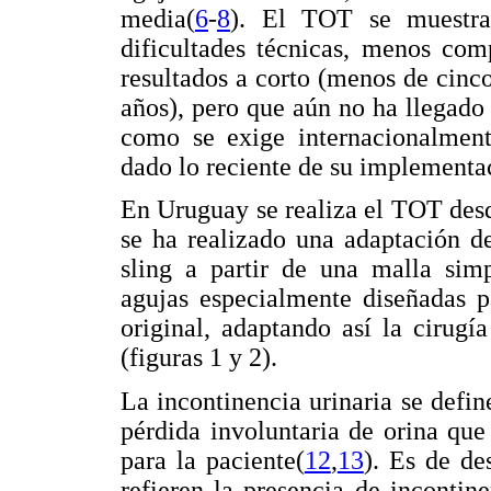
media(
6
-
8
). El TOT se muestra
dificultades técnicas, menos com
resultados a corto (menos de cinc
años), pero que aún no ha llegado 
como se exige internacionalmente
dado lo reciente de su implementa
En Uruguay se realiza el TOT desd
se ha realizado una adaptación de
sling a partir de una malla simp
agujas especialmente diseñadas pa
original, adaptando así la cirugí
(figuras 1 y 2).
La incontinencia urinaria se defi
pérdida involuntaria de orina que
para la paciente(
12
,
13
). Es de de
refieren la presencia de incontin