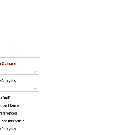
on Demand
 Analytics
h (pdf)
 in xml format
 references
cite this article
 Analytics