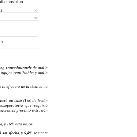
ic translation
ks
nk
ng transobturatriz de malla
agujas reutilizables y malla
la eficacia de la técnica, la
gistró un caso (1%) de lesión
posoperatoria que requirió
pacientes presentó extrusión
a, y 16% está mejor.
satisfecha, y 6,4% se siente