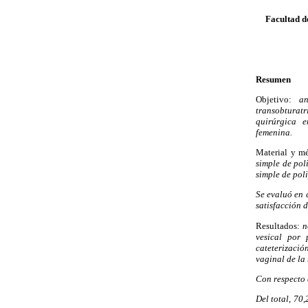
Facultad d
Resumen
Objetivo:
ana
transobturat
quirúrgica e
femenina.
Material y m
simple de pol
simple de poli
Se evaluó en 
satisfacción 
Resultados:
no
vesical por 
cateterizació
vaginal de la 
Con respecto 
Del total, 70