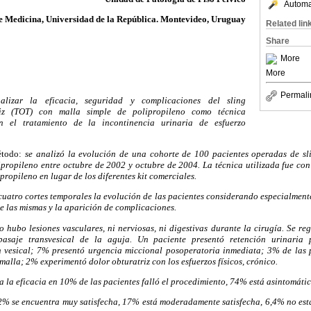
Automat
e Medicina, Universidad de la República. Montevideo, Uruguay
Related lin
Share
More
More
Permali
lizar la eficacia, seguridad y complicaciones del sling
riz (TOT) con malla simple de polipropileno como técnica
n el tratamiento de la incontinencia urinaria de esfuerzo
étodo:
se analizó la evolución de una cohorte de 100 pacientes operadas de sli
ipropileno entre octubre de 2002 y octubre de 2004. La técnica utilizada fue con 
propileno en lugar de los diferentes kit comerciales.
cuatro cortes temporales la evolución de las pacientes considerando especialmente 
de las mismas y la aparición de complicaciones.
 hubo lesiones vasculares, ni nerviosas, ni digestivas durante la cirugía. Se re
pasaje transvesical de la aguja. Un paciente presentó retención urinaria 
n vesical; 7% presentó urgencia miccional posoperatoria inmediata; 3% de las 
malla; 2% experimentó dolor obturatriz con los esfuerzos físicos, crónico.
a la eficacia en 10% de las pacientes falló el procedimiento, 74% está asintomátic
,2% se encuentra muy satisfecha, 17% está moderadamente satisfecha, 6,4% no está 