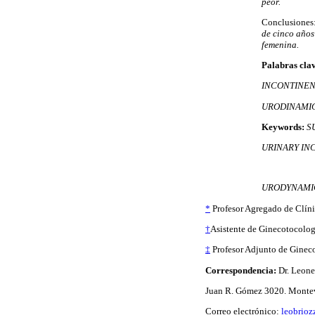
peor.
Conclusiones
de cinco años
femenina.
Palabras cla
INCONTINEN
URODINAMI
Keywords:
SU
URINARY IN
URODYNAMI
*
Profesor Agregado de Clíni
†
Asistente de Ginecotocolog
‡
Profesor Adjunto de Ginec
Correspondencia:
Dr. Leone
Juan R. Gómez 3020. Montev
Correo electrónico:
leobrio