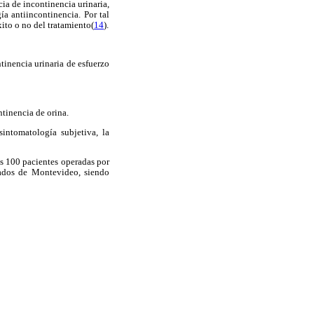
cia de incontinencia urinaria,
ía antiincontinencia. Por tal
xito o no del tratamiento(
14
).
tinencia urinaria de esfuerzo
ntinencia de orina.
intomatología subjetiva, la
s 100 pacientes operadas por
ivados de Montevideo, siendo