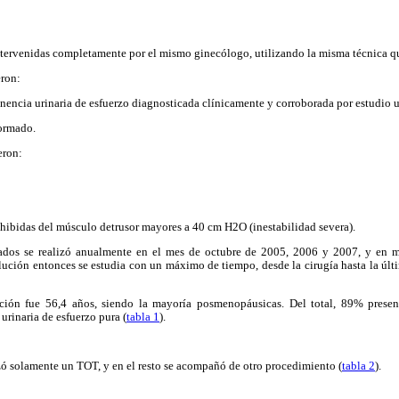
ntervenidas completamente por el mismo ginecólogo, utilizando la misma técnica qu
eron:
inencia urinaria de esfuerzo diagnosticada clínicamente y corroborada por estudio
ormado.
eron:
nhibidas del músculo detrusor mayores a 40 cm H2O (inestabilidad severa).
tados se realizó anualmente en el mes de octubre de 2005, 2006 y 2007, y en
olución entonces se estudia con un máximo de tiempo, desde la cirugía hasta la últ
ión fue 56,4 años, siendo la mayoría posmenopáusicas. Del total, 89% presen
urinaria de esfuerzo pura (
tabla 1
).
zó solamente un TOT, y en el resto se acompañó de otro procedimiento (
tabla 2
).