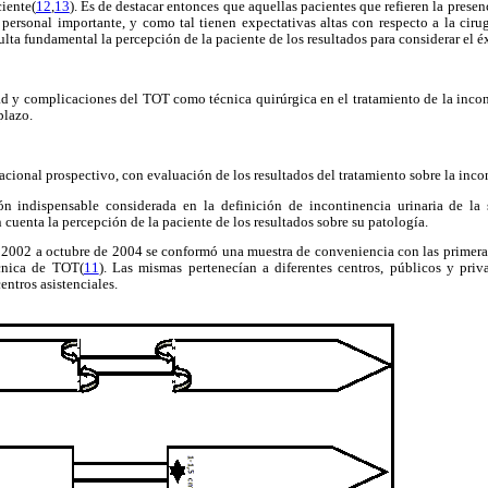
ciente(
12
,
13
). Es de destacar entonces que aquellas pacientes que refieren la presen
personal importante, y como tal tienen expectativas altas con respecto a la cirug
lta fundamental la percepción de la paciente de los resultados para considerar el é
dad y complicaciones del TOT como técnica quirúrgica en el tratamiento de la incon
plazo.
acional prospectivo, con evaluación de los resultados del tratamiento sobre la inco
n indispensable considerada en la definición de incontinencia urinaria de la s
 cuenta la percepción de la paciente de los resultados sobre su patología.
 2002 a octubre de 2004 se conformó una muestra de conveniencia con las primera
cnica de TOT(
11
). Las mismas pertenecían a diferentes centros, públicos y pr
entros asistenciales.