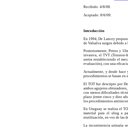
Recibido: 4/8/08.
Aceptado: 8/6/09.
Introducción
En 1994, De Lancey propuso l
de Valsalva surgen debido a 
Posteriormente, Petros y Ul
invasiva, el TVT (Tension-fr
uretra restableciendo el me
evaluación), con una eficacia
Actualmente, y desde hace y
procedimientos se basan en e
El TOT fue descripto por Del
ambos agujeros obturadores, 
con menos dificultades técn
plazo (entre cinco y diez añ
los procedimientos antiincon
En Uruguay se realiza el TO
material para el sling a p
reutilización, en vez de las 
La incontinencia urinaria s