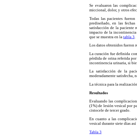
Se evaluaron las complicacio
miccional, dolor, y otros efe
Todas las pacientes fueron
prediseñado, en las fechas
satisfacción de la paciente 
impacto de la incontinencia
que se muestra en la
tabla 3
.
Los datos obtenidos fueron re
La curación fue definida com
pérdida de orina referida po
incontinencia urinaria, si b
La satisfacción de la pac
moderadamente satisfecha, no
La técnica para la realizació
Resultados
Evaluando las complicaciones
(1%) de lesión vesical por p
cistocele de tercer grado.
En cuanto a las complicacio
vesical durante siete días a
Tabla 3