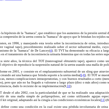
a hipótesis de la "hamaca", que establece que los aumentos de la presión uretral de
la compresión de la uretra contra la "hamaca" de apoyo que le brindan los tejidos su
msten, en 1996, y manejando esta teoría sobre la incontinencia de orina, introd
ee vaginal tape), procedimiento realizado sobre el sector suburetral medio, cuyo
canismo de la "hamaca" de De Lancey(
4
). El TVT ha demostrado su eficacia a larg
 en el tratamiento de la incontinencia urinaria femenina que en todas las series su
a siete años, la técnica del TOT (transvaginal obturatriz tape), aparece como u
l objetivo de reproducir la suspensión natural de la uretra usando una malla de pol
orme en 2001, y consiste en el emplazamiento suburetral de un sling que atravies
creando así una hamaca que brinda soporte a la uretra media(
6
-
8
). El TOT se mues
icas, menos complicaciones intraoperatorias, y con buenos resultados a corto (me
os), pero que aún no ha llegado a valorarse a largo plazo (diez o más años) como 
tinencia, dado lo reciente de su implementación(9,
10
).
T desde el año 2002, con la particularidad de que se ha realizado una adaptación
artir de una malla simple de polipropileno, así como utilizando agujas espe
del kit original, adaptando así la cirugía a las condiciones económicas locales(
11
) (f
e define como una condición en la cual existe una pérdida involuntaria de orin