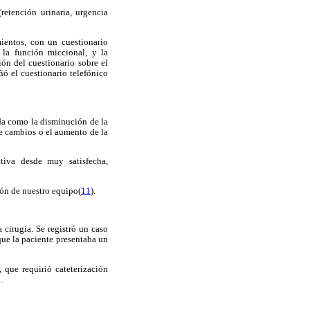
(retención urinaria, urgencia
ientos, con un cuestionario
 la función miccional, y la
ión del cuestionario sobre el
eñó el cuestionario telefónico
ida como la disminución de la
de cambios o el aumento de la
tiva desde muy satisfecha,
ión de nuestro equipo(
11
).
 cirugía. Se registró un caso
que la paciente presentaba un
 que requirió cateterización
.