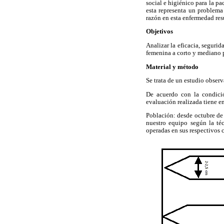
social e higiénico para la pa
esta representa un problema 
razón en esta enfermedad resu
Objetivos
Analizar la eficacia, seguri
femenina a corto y mediano 
Material y método
Se trata de un estudio observ
De acuerdo con la condició
evaluación realizada tiene en
Población: desde octubre de
nuestro equipo según la té
operadas en sus respectivos c