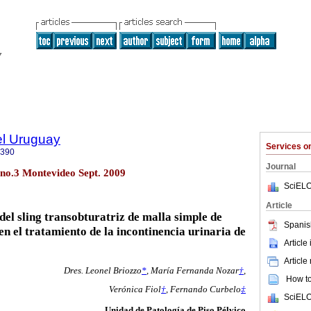
el Uruguay
Services 
0390
Journal
 no.3 Montevideo Sept. 2009
SciELO
Article
del sling transobturatriz de malla simple de
Spanis
n el tratamiento de la incontinencia urinaria de
Article
Article
Dres. Leonel Briozzo
*
,
María Fernanda Nozar
†
,
How to 
Verónica Fiol
†
,
Fernando Curbelo
‡
SciELO
Unidad de Patología de Piso Pélvico