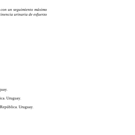
va con un seguimiento máximo
tinencia urinaria de esfuerzo
guay.
ica. Uruguay.
 República. Uruguay.