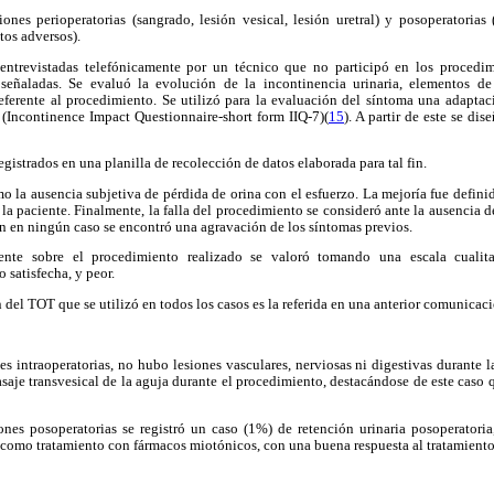
nes perioperatorias (sangrado, lesión vesical, lesión uretral) y posoperatorias 
ctos adversos).
 entrevistadas telefónicamente por un técnico que no participó en los procedim
 señaladas. Se evaluó la evolución de la incontinencia urinaria, elementos de
referente al procedimiento. Se utilizó para la evaluación del síntoma una adaptac
 (Incontinence Impact Questionnaire-short form IIQ-7)(
15
). A partir de este se dis
gistrados en una planilla de recolección de datos elaborada para tal fin.
o la ausencia subjetiva de pérdida de orina con el esfuerzo. La mejoría fue defin
r la paciente. Finalmente, la falla del procedimiento se consideró ante la ausencia 
ien en ningún caso se encontró una agravación de los síntomas previos.
iente sobre el procedimiento realizado se valoró tomando una escala cualita
 satisfecha, y peor.
n del TOT que se utilizó en todos los casos es la referida en una anterior comunicac
 intraoperatorias, no hubo lesiones vasculares, nerviosas ni digestivas durante la
asaje transvesical de la aguja durante el procedimiento, destacándose de este caso 
nes posoperatorias se registró un caso (1%) de retención urinaria posoperatoria,
sí como tratamiento con fármacos miotónicos, con una buena respuesta al tratamiento