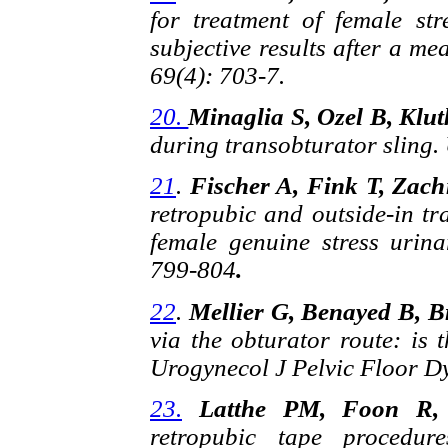
for treatment of female str
subjective results after a m
69(4): 703-7.
20.
Minaglia S, Ozel B, Klut
during transobturator sling.
21
.
Fischer A, Fink T, Zac
retropubic and outside-in tr
female genuine stress urin
799-804
.
22
.
Mellier G, Benayed B, B
via the obturator route: is 
Urogynecol J Pelvic Floor Dy
23.
Latthe PM, Foon R, 
retropubic tape procedur