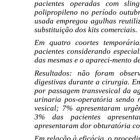
pacientes operadas com sling
polipropileno no período outub
usada empregou agulhas reutiliz
substituição dos kits comerciais.
Em quatro coortes temporária
pacientes considerando especialm
das mesmas e o apareci-mento d
Resultados: não foram observ
digestivas durante a cirurgia. E
por passagem transvesical da a
urinaria pos-operatória sendo n
vesical; 7% apresentaram urgên
3% das pacientes apresent
apresentaram dor obturatória com
Em relação à eficácia, o proced