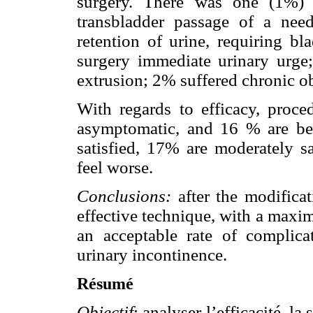
surgery. There was one (1%) 
transbladder passage of a need
retention of urine, requiring bl
surgery immediate urinary urge
extrusion; 2% suffered chronic ob
With regards to efficacy, proce
asymptomatic, and 16 % are bett
satisfied, 17% are moderately sa
feel worse.
Conclusions:
after the modifica
effective technique, with a maxi
an acceptable rate of complicat
urinary incontinence.
Résumé
Objectif
: analyser l’efficacité, la