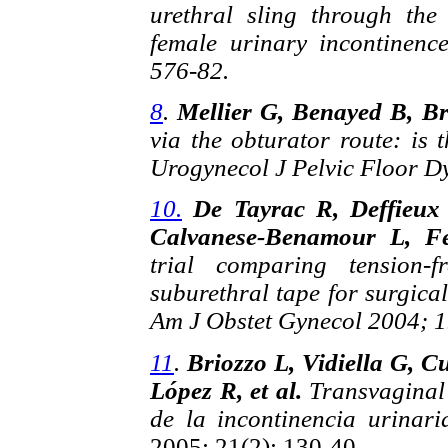
urethral sling through the
female urinary incontinenc
576-82.
8
.
Mellier G, Benayed B, Br
via the obturator route: is 
Urogynecol J Pelvic Floor Dy
10.
De Tayrac R, Deffieux
Calvanese-Benamour L, F
trial comparing tension-
suburethral tape for surgical
Am J Obstet Gynecol 2004; 1
11
.
Briozzo L, Vidiella G, C
López R, et al.
Transvaginal 
de la incontinencia urinar
2005; 21(2): 130-40.