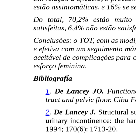
estão assintomáticas, e 16% se s
Do total, 70,2% estão muito 
satisfeitas, 6,4% não estão satisf
Conclusões: o TOT, com as modif
e efetiva com um seguimento má
aceitável de complicações para o
esforço feminina.
Bibliografía
1
.
De Lancey JO.
Function
tract and pelvic floor. Ciba
2
.
De Lancey J.
Structural su
urinary incontinence: the 
1994; 170(6): 1713-20.