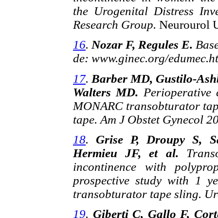
the Urogenital Distress In
Research Group.
Neurourol 
16
.
Nozar F, Regules E.
Base
de: www.ginec.org/edumec.htm
17
.
Barber MD, Gustilo-Ash
Walters MD.
Perioperative 
MONARC transobturator tape,
tape. Am J Obstet Gynecol 2
18
.
Grise P, Droupy S, Sa
Hermieu JF, et al.
Trans
incontinence with polypro
prospective study with 1 y
transobturator tape sling. U
19
.
Giberti C, Gallo F, Cor