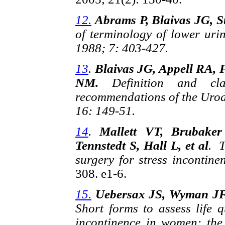
12.
Abrams P, Blaivas JG, S
of terminology of lower uri
1988; 7: 403-427.
13
.
Blaivas JG, Appell RA, 
NM.
Definition and cla
recommendations of the Uro
16: 149-51.
14
.
Mallett VT, Brubaker
Tennstedt S, Hall L, et al
. T
surgery for stress incontine
308. e1-6.
15.
Uebersax JS, Wyman JF,
Short forms to assess life 
incontinence in women: the