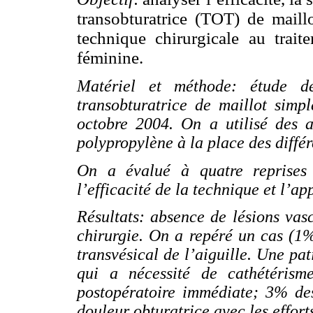
transobturatrice (TOT) de maill
technique chirurgicale au traite
féminine.
Matériel et méthode: étude d
transobturatrice de maillot simp
octobre 2004. On a utilisé des ai
polypropylène à la place des diffé
On a évalué à quatre reprises l
l’efficacité de la technique et l’a
Résultats: absence de lésions vasc
chirurgie. On a repéré un cas (1%
transvésical de l’aiguille. Une pat
qui a nécessité de cathétéris
postopératoire immédiate; 3% des
douleur obturatrice avec les effort