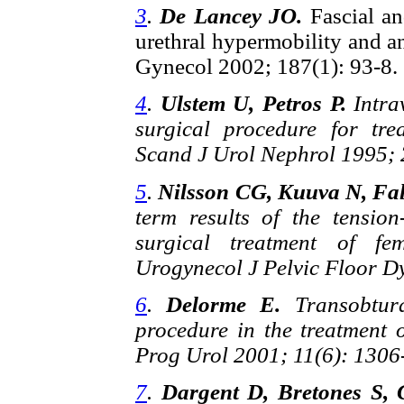
3
.
De Lancey JO.
Fascial a
urethral hypermobility and a
Gynecol 2002; 187(1): 93-8.
4
.
Ulstem U, Petros P.
Intra
surgical procedure for tre
Scand J Urol Nephrol 1995; 
5
.
Nilsson CG, Kuuva N, Fal
term results of the tensio
surgical treatment of fem
Urogynecol J Pelvic Floor Dy
6
.
Delorme E.
Transobtur
procedure in the treatment 
Prog Urol 2001; 11(6): 1306
7
.
Dargent D, Bretones S, 