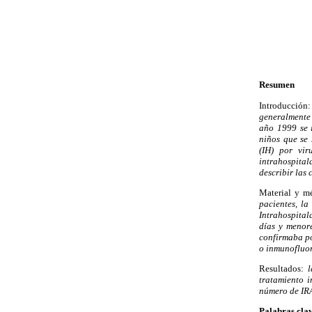
Resumen
Introducción:
generalmente
año 1999 se 
niños que se 
(IH) por vir
intrahospital
describir las
Material y m
pacientes, la
Intrahospital
días y menore
confirmaba po
o inmunofluor
Resultados:
l
tratamiento i
número de IRA
Palabras cla