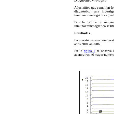
Diagnóstico virológico
A los niños que cumplían los
diagnóstico para investi
inmunocromatográficas (real
Para la técnica de inmunof
inmunocromatográfico se uti
Resultados
La muestra estuvo compuesta
años 2001 al 2006.
En la
figura 1
se observa l
adenovirus; el mayor número 