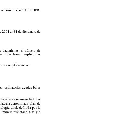
por adenovirus en el HP-CHPR.
 de 2001 al 31 de diciembre de
mo bacterianas; el número de
 infecciones respiratorias
 y sus complicaciones.
s respiratorias agudas bajas
ias basado en recomendaciones
strategia denominada plan de
ología viral: definida por la
ltrado intersticial difuso y/o