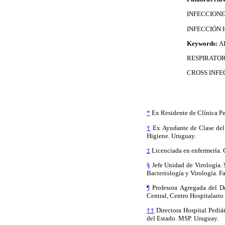
INFECCIONE
INFECCIÓN 
Keywords:
A
RESPIRATOR
CROSS INFE
*
Ex Residente de Clínica Pe
†
Ex Ayudante de Clase del 
Higiene. Uruguay.
‡
Licenciada en enfermería. C
§
Jefe Unidad de Virología. 
Bacteriología y Virología. F
¶
Profesora Agregada del De
Central, Centro Hospitalario
††
Directora Hospital Pediát
del Estado. MSP. Uruguay.