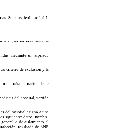
rias. Se consideró que había
s y signos respiratorios que
enidas mediante un aspirado
ro criterio de exclusión y la
 otros trabajos nacionales e
pediasis del hospital, versión
ones del hospital asignó a una
 los siguientes datos: nombre,
a general o de aislamiento al
 infección, resultado de ANF,