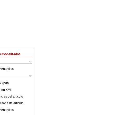
Personalizados
 Analytics
l (pdf)
lo en XML
cias del artículo
itar este artículo
 Analytics