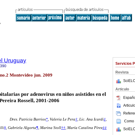
el Uruguay
Servicios 
0390
Revista
 no.2 Montevideo jun. 2009
SciELO
Articulo
italarias por adenovirus en niños asistidos en el
Españo
Pereira Rossell, 2001-2006
Articu
Referen
Dres. Patricia Barrios
*
,
Valeria Le Pera
†
,
Lic. Ana Icardi
‡
,
Como c
lli
§
,
Gabriela Algorta
¶
,
Marina Stoll
††
,
María Catalina Pírez
‡‡
SciELO