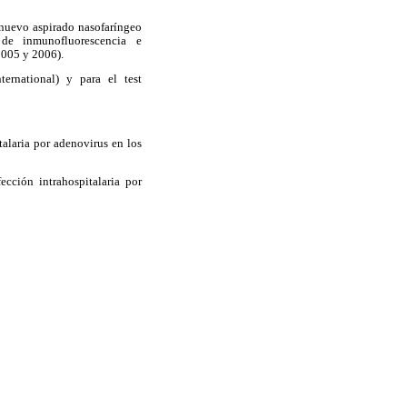
n nuevo aspirado nasofaríngeo
 de inmunofluorescencia e
2005 y 2006).
ternational) y para el test
alaria por adenovirus en los
cción intrahospitalaria por