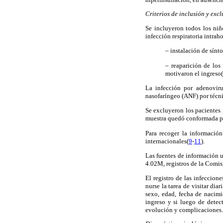
Criterios de inclusión y exc
Se incluyeron todos los niñ
infección respiratoria intrah
– instalación de sínt
– reaparición de los
motivaron el ingreso(
La infección por adenoviru
nasofaríngeo (ANF) por técn
Se excluyeron los pacientes 
muestra quedó conformada po
Para recoger la información
internacionales(
9
-
11
).
Las fuentes de información ut
4.02M, registros de la Comisi
El registro de las infeccione
nurse la tarea de visitar dia
sexo, edad, fecha de nacimie
ingreso y si luego de detect
evolución y complicaciones.