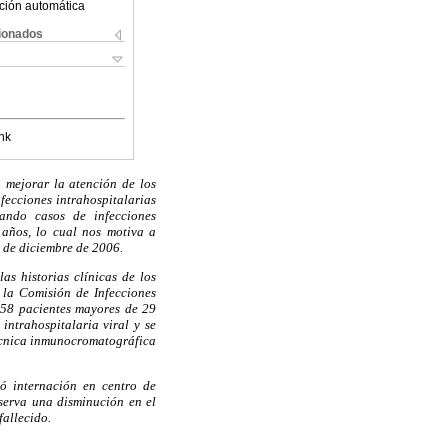
ción automática
cionados
nk
 mejorar la atención de los
fecciones intrahospitalarias
cando casos de infecciones
 años, lo cual nos motiva a
1 de diciembre de 2006.
as historias clínicas de los
e la Comisión de Infecciones
 58 pacientes mayores de 29
intrahospitalaria viral y se
técnica inmunocromatográfica
ó internación en centro de
serva una disminución en el
fallecido.