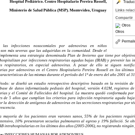
Hospital Pediátrico. Centro Hospitalario Pereira Rossell,
Traduc
Ministerio de Salud Pública (MSP). Montevideo, Uruguay
Links rela
Compartir
Otros
Otros
Permali
las infecciones nosocomiales por adenovirus en niños
 son más severas que las adquiridas en la comunidad. Desde el
implementa una estrategia denominada Plan de Invierno que tiene por objetivo
hospitalizan por infecciones respiratorias agudas bajas (IRAB) y prevenir las in
us respiratorios, en especial adenovirus. A pesar de ello se siguen notifi
arias por adenovirus en el Centro Hospitalario Pereira Rossell en los últimos
 características de las mismas durante el período del 1º de enero del año 2001 al 3
étodo
: se diseñó un estudio retrospectivo descriptivo basado en la revisión de l
 base de datos informatizada pediasis del hospital, versión 4.02M, registros d
arias y el Comité de Fallecidos del hospital. La muestra quedó conformada por
s de 5 años que cumplían los criterios para infección respiratoria aguda baja 
r la detección de antígenos de adenovirus en las secreciones respiratorias por 
escencia.
a mayoría de los pacientes eran varones sanos, 55% de los pacientes requiri
ntensivo, 10% presentaron secuelas pulmonares al egreso y 19% falleció. Se ob
B intrahospitalarias en los últimos dos años (2005-2006), no registrando ningún 
ve:
INFECCIONES HUMANAS POR ADENOVIRUS.