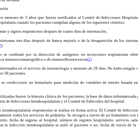
lusión
os menores de 5 años que fueron notificados al Comité de Infecciones Hospitala
ospitalaria cuando los pacientes cumplían alguno de los siguientes criterios:
omas y signos respiratorios después de cuatro días de internación;
 síntomas tres días después de franca mejoría o de la desaparición de los síntoma
³
).
s se confirmó por la detección de antígenos en secreciones respiratorias obt
ica inmunocromatográfica o de inmunofluorescencia
(2)
.
internados en el servicio de neonatología y menores de 29 días. No hubo ningún ot
r 58 pacientes.
 se confeccionó un formulario para medición de variables de interés basada en
ilizadas fueron la historia clínica de los pacientes, la base de datos informatizada 
ón de Infecciones Intrahospitalarias y el Comité de Fallecidos del hospital.
s intrahospitalarias respiratorias se realiza en forma activa. El Comité de Infecci
riamente todos los servicios de pediatría. Se recogen a través de un formulario con
nto, fecha de ingreso al hospital, número de registro hospitalario, servicio, sal
ar la infección intrahospitalaria se aisló al paciente o no; fecha de inicio de la