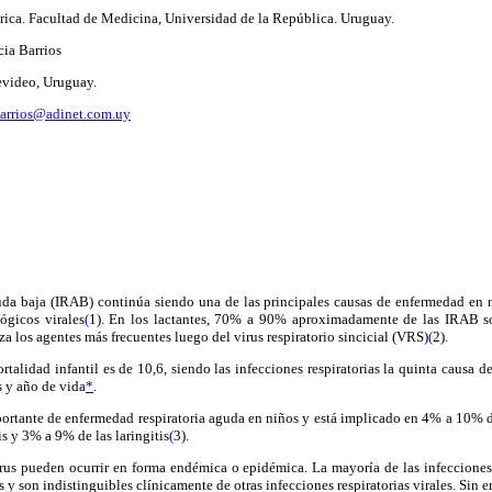
trica. Facultad de Medicina, Universidad de la República. Uruguay.
cia Barrios
evideo, Uruguay.
barrios@adinet.com.uy
guda baja (IRAB) continúa siendo una de las principales causas de enfermedad en
ógicos virales
(
1). En los lactantes, 70% a 90% aproximadamente de las IRAB son
za los agentes más frecuentes luego del virus respiratorio sincicial (VRS)
(
2).
ortalidad infantil es de 10,6, siendo las infecciones respiratorias la quinta causa 
s y año de vida
*
.
ortante de enfermedad respiratoria aguda en niños y está implicado en 4% a 10% d
s y 3% a 9% de las laringitis
(
3).
rus pueden ocurrir en forma endémica o epidémica. La mayoría de las infecciones 
 y son indistinguibles clínicamente de otras infecciones respiratorias virales. Sin 