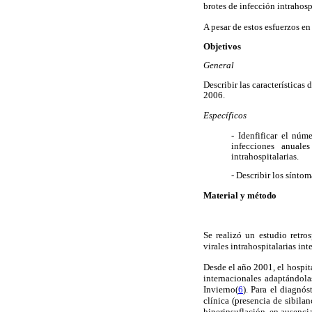
brotes de infección intrahosp
A pesar de estos esfuerzos e
Objetivos
General
Describir las características
2006.
Específicos
- Idenfificar el núm
infecciones anuale
intrahospitalarias.
- Describir los sínto
Material y método
Se realizó un estudio retro
virales intrahospitalarias i
Desde el año 2001, el hospit
internacionales adaptándola
Invierno(
6
). Para el diagnós
clínica (presencia de sibilan
hiperinsuflación, en ausenci