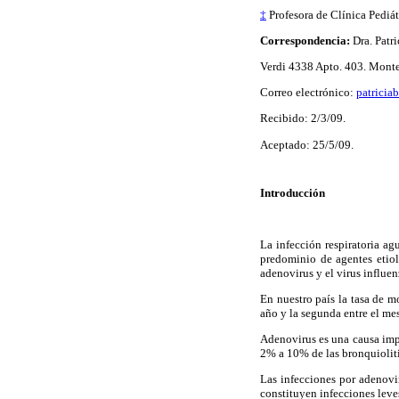
‡
Profesora de Clínica Pediá
Correspondencia:
Dra. Patri
Verdi 4338 Apto. 403. Mont
Correo electrónico:
patricia
Recibido: 2/3/09.
Aceptado: 25/5/09.
Introducción
La infección respiratoria a
predominio de agentes etiol
adenovirus y el virus influen
En nuestro país la tasa de m
año y la segunda entre el me
Adenovirus es una causa imp
2% a 10% de las bronquioliti
Las infecciones por adenovi
constituyen infecciones leves