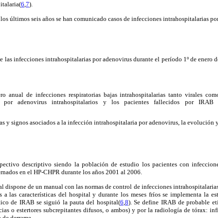
italaria(
6
,
7
).
n los últimos seis años se han comunicado casos de infecciones intrahospitalarias 
 de las infecciones intrahospitalarias por adenovirus durante el período 1º de enero
ero anual de infecciones respiratorias bajas intrahospitalarias tanto virales co
s por adenovirus intrahospitalarios y los pacientes fallecidos por IRAB e
mas y signos asociados a la infección intrahospitalaria por adenovirus, la evolución
spectivo descriptivo siendo la población de estudio los pacientes con infeccione
nternados en el HP-CHPR durante los años 2001 al 2006.
al dispone de un manual con las normas de control de infecciones intrahospitalar
s a las características del hospital y durante los meses fríos se implementa la e
tico de IRAB se siguió la pauta del hospital(
6
,
8
). Se define IRAB de probable eti
cias o estertores subcrepitantes difusos, o ambos) y por la radiología de tórax: infi
a de derrame.