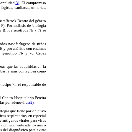
ortalidad
(3)
. El compromiso
ógicas, cardíacas, urinarias,
mamíferos). Dentro del género
F). Por análisis de biología
 B, los serotipos 7h y 7i se
ados nasofaríngeos de niños
B y por análisis con enzimas
l genotipo 7b y 7c. Cepas
ras que las adquiridas en la
mbas, y más contagiosa como
genotipo 7h el responsable de
l Centro Hospitalario Pereira
rias por adenovirus
(2)
.
tegia que tiene por objetivo
rus respiratorios, en especial
e antígenos virales para virus
cha clínicamente adenovirus o
s del diagnóstico para evitar