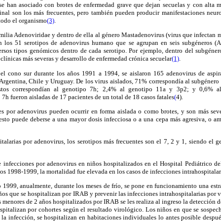
 se han asociado con brotes de enfermedad grave que dejan secuelas y con alta m
stinal son los más frecuentes, pero también pueden producir manifestaciones neurol
 todo el organismo
(3)
.
milia Adenoviridae y dentro de ella al género Mastadenovirus (virus que infectan 
n los 51 serotipos de adenovirus humano que se agrupan en seis subgéneros (A-
rsos tipos genómicos dentro de cada serotipo. Por ejemplo, dentro del subgénero
clínicas más severas y desarrollo de enfermedad crónica secuelar
(1)
.
 el cono sur durante los años 1991 a 1994, se aislaron 165 adenovirus de aspir
Argentina, Chile y Uruguay. De los virus aislados, 71% correspondía al subgénero 
estos correspondían al genotipo 7h; 2,4% al genotipo 11a y 3p2; y 0,6% a
7h fueron aisladas de 17 pacientes de un total de 18 casos fatales
(
4).
s por adenovirus pueden ocurrir en forma aislada o como brotes, y son más seve
esto puede deberse a una mayor dosis infecciosa o a una cepa más agresiva, o a
italarias por adenovirus, los serotipos más frecuentes son el 7, 2 y 1, siendo el 
 infecciones por adenovirus en niños hospitalizados en el Hospital Pediátrico de
s 1998-1999, la mortalidad fue elevada en los casos de infecciones intrahospitala
1999, anualmente, durante los meses de frío, se pone en funcionamiento una estra
ños que se hospitalizan por IRAB y prevenir las infecciones intrahospitalarias por vi
 menores de 2 años hospitalizados por IRAB se les realiza al ingreso la detección d
hospitalizan por cohortes según el resultado virológico. Los niños en que se sospe
la infección, se hospitalizan en habitaciones individuales lo antes posible despué