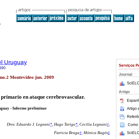
el Uruguay
Serviços P
390
Journal
 no.2 Montevideo jun. 2009
SciELO
Artigo
 primario en ataque cerebrovascular.
Espanh
uguay - Informe preliminar
Artigo
Referên
Dres. Eduardo J. Legnani
*
, Hugo Tarigo
*
,
Cecilia Legnani
†
,
Como c
SciELO
Patricia Braga
†
,
Mónica Bagés
‡