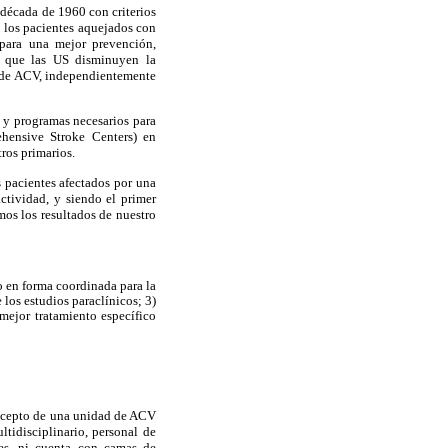
década de 1960 con criterios
e los pacientes aquejados con
 para una mejor prevención,
do que las US disminuyen la
po de ACV, independientemente
l y programas necesarios para
ehensive Stroke Centers) en
tros primarios.
 pacientes afectados por una
ctividad, y siendo el primer
os los resultados de nuestro
o en forma coordinada para la
 los estudios paraclínicos; 3)
 mejor tratamiento específico
concepto de una unidad de ACV
tidisciplinario, personal de
tes, ni cuenta con camas de