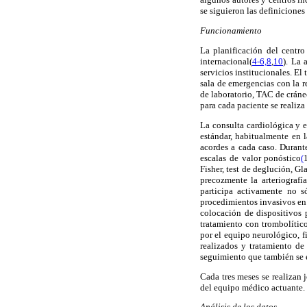
se siguieron las definicione
Funcionamiento
La planificación del centro
internacional(
4-6,8
,
10
). La 
servicios institucionales. El
sala de emergencias con la 
de laboratorio, TAC de cráne
para cada paciente se realiza
La consulta cardiológica y e
estándar, habitualmente en l
acordes a cada caso. Durante
escalas de valor ponóstico
(
Fisher, test de deglución, G
precozmente la arteriografí
participa activamente no 
procedimientos invasivos en
colocación de dispositivos 
tratamiento con trombolítico
por el equipo neurológico, f
realizados y tratamiento de
seguimiento que también se 
Cada tres meses se realizan
del equipo médico actuante.