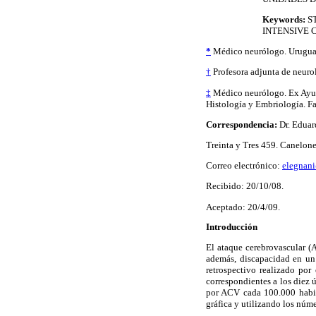
Keywords:
S
INTENSIVE 
*
Médico neurólogo. Urugua
†
Profesora adjunta de neuro
‡
Médico neurólogo. Ex Ayud
Histología y Embriología. F
Correspondencia:
Dr. Eduar
Treinta y Tres 459. Canelon
Correo electrónico:
elegnan
Recibido: 20/10/08.
Aceptado: 20/4/09.
Introducción
El ataque cerebrovascular (A
además, discapacidad en un 
retrospectivo realizado por
correspondientes a los diez 
por ACV cada 100.000 habit
gráfica y utilizando los nú