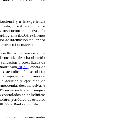
itucional y a la experiencia
rizada, en red con todos los
la institución, comienza en la
ocardiograma (ECG), exámenes
dos de internación requeridos
ernista o intensivista.
 cuello) se realizan en forma
 de medidas de rehabilitación
a aplicación protocolizada de
modificada(
20,21
), escala de
xiste indicación, se solicita
o, el equipo neuroquirúrgico
la decisión y ejecución de
craneotomías decompresivas o
EPS no se realiza aún ningún
n controlados en policlínicas
control periódico de estudios
s NIHSS y Rankin modificada,
así como reuniones mensuales