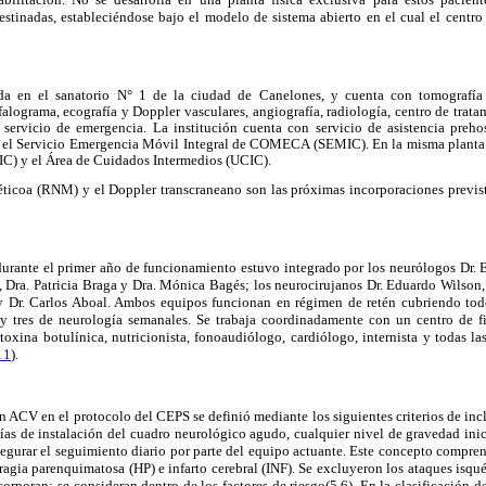
estinadas, estableciéndose bajo el modelo de sistema abierto en el cual el centro
ada en el sanatorio N° 1 de la ciudad de Canelones, y cuenta con tomografí
grama, ecografía y Doppler vasculares, angiografía, radiología, centro de tratam
 servicio de emergencia. La institución cuenta con servicio de asistencia preho
el Servicio Emergencia Móvil Integral de COMECA (SEMIC). En la misma planta fí
C) y el Área de Cuidados Intermedios (UCIC).
ticoa (RNM) y el Doppler transcraneano son las próximas incorporaciones previst
urante el primer año de funcionamiento estuvo integrado por los neurólogos Dr. 
, Dra. Patricia Braga y Dra. Mónica Bagés; los neurocirujanos Dr. Eduardo Wilson,
 y Dr. Carlos Aboal. Ambos equipos funcionan en régimen de retén cubriendo tod
 y tres de neurología semanales. Se trabaja coordinadamente con un centro de fi
 toxina botulínica, nutricionista, fonoaudiólogo, cardiólogo, internista y todas l
11
).
n ACV en el protocolo del CEPS se definió mediante los siguientes criterios de inc
ías de instalación del cuadro neurológico agudo, cualquier nivel de gravedad inic
asegurar el seguimiento diario por parte del equipo actuante. Este concepto compr
gia parenquimatosa (HP) e infarto cerebral (INF). Se excluyeron los ataques isqué
corporan; se consideran dentro de los factores de riesgo(5,6). En la clasificación