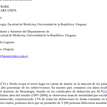
TROKE.
CARE UNITS.
y.
logía. Facultad de Medicina, Universidad de la República. Uruguay.
ante y Asistente del Departamento de
acultad de Medicina, Universidad de la República. Uruguay.
do Legnani.
es, Uruguay
i@montevideo.com.uy
CV) o Stroke ocupa el tercer lugar en causas de muerte en la mayoría de los país
alto porcentaje de los sobrevivientes. En nuestro país contamos con datos reca
 el Instituto de Neurología, basado en los certificados de defunción por ACV
(1)
últimos años del estudio (1997-2006), se observaron tasas de mortalidad que oscil
antes/año, constituyendo 11% de todas las defunciones en forma constante en 
meros crudos, podemos decir que un promedio de 3.500 personas fallecieron anualm