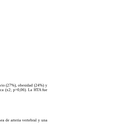
evio (27%), obesidad (24%) y
ica (x2; p=0,06). La HTA fue
ea de arteria vertebral y una