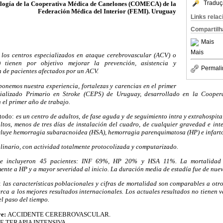
Traduç
logía de la Cooperativa Médica de Canelones (COMECA) de la
Federación Médica del Interior (FEMI). Uruguay
Links rela
Compartilh
Mais
Mais
los centros especializados en ataque cerebrovascular (ACV) o
 tienen por objetivo mejorar la prevención, asistencia y
Permali
n de pacientes afectados por un ACV.
onemos nuestra experiencia, fortalezas y carencias en el primer
ializado Primario en Stroke (CEPS) de Uruguay, desarrollado en la Coope
el primer año de trabajo.
todo:
es un centro de adultos, de fase aguda y de seguimiento intra y extrahospital
ltos, menos de tres días de instalación del cuadro, de cualquier gravedad e int
uye hemorragia subaracnoidea (HSA), hemorragia parenquimatosa (HP) e infarto 
plinario, con actividad totalmente protocolizada y computarizado.
e incluyeron 45 pacientes: INF 69%, HP 20% y HSA 11%. La mortalidad 
nte a HP y a mayor severidad al inicio. La duración media de estadía fue de nuev
:
las características poblacionales y cifras de mortalidad son comparables a otro
erca a los mejores resultados internacionales. Los actuales resultados no tienen 
el paso del tiempo.
ve:
ACCIDENTE CEREBROVASCULAR.
E TERAPIA INTENSIVA.