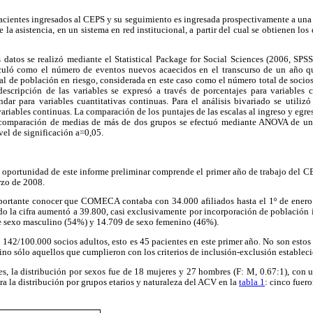
pacientes ingresados al CEPS y su seguimiento es ingresada prospectivamente a una
 la asistencia, en un sistema en red institucional, a partir del cual se obtienen los 
os datos se realizó mediante el Statistical Package for Social Sciences (2006, SP
lculó como el número de eventos nuevos acaecidos en el transcurso de un año qu
al de población en riesgo, considerada en este caso como el número total de socio
 descripción de las variables se expresó a través de porcentajes para variables 
dar para variables cuantitativas continuas. Para el análisis bivariado se utiliz
 variables continuas. La comparación de los puntajes de las escalas al ingreso y egr
 comparación de medias de más de dos grupos se efectuó mediante ANOVA de un f
vel de significación a=0,05.
 oportunidad de este informe preliminar comprende el primer año de trabajo del CE
rzo de 2008.
mportante conocer que COMECA contaba con 34.000 afiliados hasta el 1º de enero 
o la cifra aumentó a 39.800, casi exclusivamente por incorporación de población 
e sexo masculino (54%) y 14.709 de sexo femenino (46%).
142/100.000 socios adultos, esto es 45 pacientes en este primer año. No son esto
sino sólo aquellos que cumplieron con los criterios de inclusión-exclusión estableci
es, la distribución por sexos fue de 18 mujeres y 27 hombres (F: M, 0.67:1), con
ra la distribución por grupos etarios y naturaleza del ACV en la
tabla 1
: cinco fuer