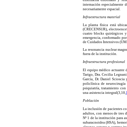
internación especialmente d
necesariamente espacial.
Infraestructura material
La planta física está ubic
(CRECENSUR), electroencefalo
cuatro blocks quirúrgicos y
emergencia, conformado por 
de Cuidados Intensivos (UMI
La resonancia nuclear magné
fuera de la institución.
Infraestructura profesional
El equipo médico actuante d
Tarigo, Dra. Cecilia Legnani
García, Dr. Daniel Scioscia
policlínica de neurocirugía
psiquiatría, tratamiento con
una asistencia integral(3,10,
Población
La inclusión de pacientes co
adultos, con menos de tres d
Nº 1 de la institución para 
subaracnoidea (HSA), hemorra
algunos autores y centros in