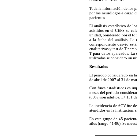
Análisis de los datos
Toda la información de los 
por los neurólogos a cargo de
pacientes.
El análisis estadístico de l
asistidos en el CEPS se ca
unidad, ponderado por el tot
a la fecha del análisis. La
correspondiente desvío están
cualitativas y test de T para
T para datos apareados. La
utilizadas se consideró un ni
Resultados
El período considerado en la
de abril de 2007 al 31 de ma
Con fines estadísticos es i
meses del período considerad
(80%) son adultos, 17.131 d
La incidencia de ACV fue de 
atendidos en la institución, 
En este grupo de 45 pacient
años (rango 41-86). Se muest