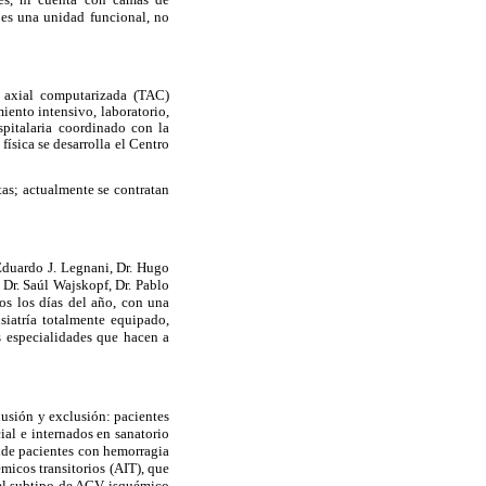
 es una unidad funcional, no
a axial computarizada (TAC)
iento intensivo, laboratorio,
spitalaria coordinado con la
sica se desarrolla el Centro
as; actualmente se contratan
Eduardo J. Legnani, Dr. Hugo
 Dr. Saúl Wajskopf, Dr. Pablo
os los días del año, con una
siatría totalmente equipado,
as especialidades que hacen a
lusión y exclusión: pacientes
ial e internados en sanatorio
ende pacientes con hemorragia
micos transitorios (AIT), que
 del subtipo de ACV isquémico