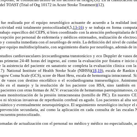
s del TOAST (Trial of Org 10172 in Acute Stroke Treatment)
(
12).
 fue realizada por el equipo neurológico actuante de acuerdo a la realidad inst
actividad está totalmente protocolizada(4,5,
13-16
) y se trabaja en forma computa
 trabajo específico del CEPS, si bien coordinado con la atención prehospitalaria de 
recepción por personal de enfermería y médicos entrenados, realización de electr
o y consulta inmediata con el neurólogo de retén. La definición del nivel de cuida
 por equipo multidisciplinario, con seguimiento diario por neurólogo, además de int
studios cardiovasculares (ecocardiograma transtorácico y eco Doppler de vasos de
as primeras 24-48 horas del ingreso, así como la evaluación por fisiatra e inicio
 la asistencia del paciente en sanatorio se completa la evaluación clínica con l
17): National Institute of Health Stroke Scale (NIHSS)(
18,19
), escala de Rankin 
lasgow Coma Scale (GCS), score de Hunt Hess, escala de hemorragia intracraneal. Si e
a de vasos con destino encefálico o el ecodardiograma transesofágico. Asimism
sólo en el manejo y la resolución de los paciente con HSA, sino también en 
 pacientes con otras formas de ACV: evacuación de hematomas parenquimatosos, 
para monitorización de la presión intracraneana (tornillo de PIC). En nuestro C
s ni técnicas invasivas de reperfusión cerebral en agudo. Los pacientes al alta so
isiátrico y eventualmente neuroquirúrgico. El seguimiento neurológico incluye el 
 prevención secundaria, así como la aplicación en cada consulta de las escala
encuentra protocolizado.
 jornadas de actualización con el personal no médico y médico no especializado, 