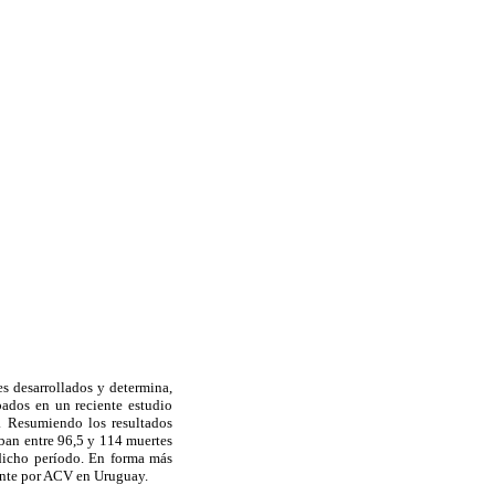
es desarrollados y determina,
bados en un reciente estudio
. Resumiendo los resultados
aban entre 96,5 y 114 muertes
dicho período. En forma más
ente por ACV en Uruguay.