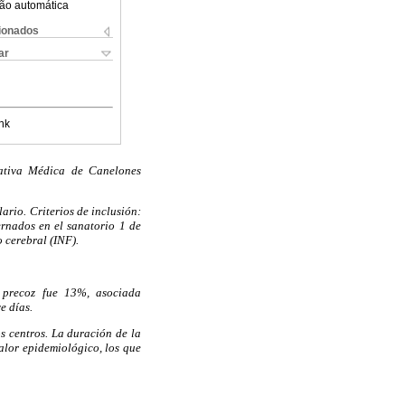
ão automática
cionados
ar
nk
rativa Médica de Canelones
ario. Criterios de inclusión:
ernados en el sanatorio 1 de
cerebral (INF).
precoz fue 13%, asociada
e días.
s centros. La duración de la
valor epidemiológico, los que