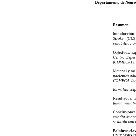
Departamento de Neuro
Resumen
Introducción:
Stroke (CES)
rehabilitació
Objetivos:
exp
Centro Espec
(COMECA) en 
Material y mé
pacientes adu
COMECA. Incl
Es multidisci
Resultados:
s
fundamentalme
Conclusiones
estadía se ac
se darán con 
Palabras cla
UNIDADES D