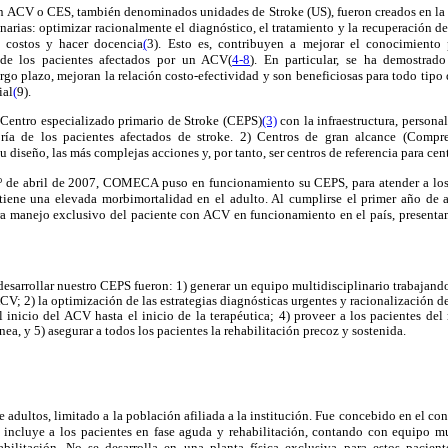
en ACV o CES, también denominados unidades de Stroke (US), fueron creados en la 
onarias: optimizar racionalmente el diagnóstico, el tratamiento y la recuperación d
r costos y hacer docencia
(
3). Esto es, contribuyen a mejorar el conocimiento
n de los pacientes afectados por un ACV(
4-8
). En particular, se ha demostra
rgo plazo, mejoran la relación costo-efectividad y son beneficiosas para todo ti
ial
(
9).
) Centro especializado primario de Stroke (CEPS)
(3)
con la infraestructura, persona
yoría de los pacientes afectados de stroke. 2) Centros de gran alcance (Compr
su diseño, las más complejas acciones y, por tanto, ser centros de referencia para cen
1º de abril de 2007, COMECA puso en funcionamiento su CEPS, para atender a los
tiene una elevada morbimortalidad en el adulto. Al cumplirse el primer año de a
ara manejo exclusivo del paciente con ACV en funcionamiento en el país, presentam
 desarrollar nuestro CEPS fueron: 1) generar un equipo multidisciplinario trabajand
CV; 2) la optimización de las estrategias diagnósticas urgentes y racionalización de
 inicio del ACV hasta el inicio de la terapéutica; 4) proveer a los pacientes del
a, y 5) asegurar a todos los pacientes la rehabilitación precoz y sostenida.
 adultos, limitado a la población afiliada a la institución. Fue concebido en el 
 incluye a los pacientes en fase aguda y rehabilitación, contando con equipo mul
abilitación. No se desarrolla en una planta física exclusiva para estos pacien