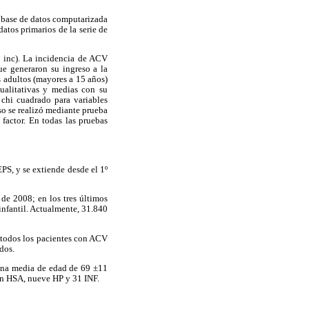
 base de datos computarizada
datos primarios de la serie de
SS inc). La incidencia de ACV
e generaron su ingreso a la
s adultos (mayores a 15 años)
cualitativas y medias con su
ó chi cuadrado para variables
eso se realizó mediante prueba
actor. En todas las pruebas
PS, y se extiende desde el 1º
de 2008; en los tres últimos
infantil. Actualmente, 31.840
s todos los pacientes con ACV
dos.
 una media de edad de 69 ±11
on HSA, nueve HP y 31 INF.