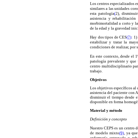
Los centros especializados 
similares a las unidades cor
esta patología
(
2), disminui
asistencia y rehabilitació
morbimortalidad a corto y la
de la edad y la gravedad inic
Hay dos tipos de CES
(7)
: 1
estabilizar y tratar la ma
condiciones de realizar, por 
En este contexto, desde el 
patología prevalente y que 
centro multidisciplinario p
trabajo.
Objetivos
Los objetivos específicos al
asistencia del paciente con A
disminuir el tiempo desde el
disponible en forma homogéne
Material y método
Definición y concepto
Nuestro CEPS es un centro de
de modelo mixto
(9)
, ya que
enfermería entrenado y reh