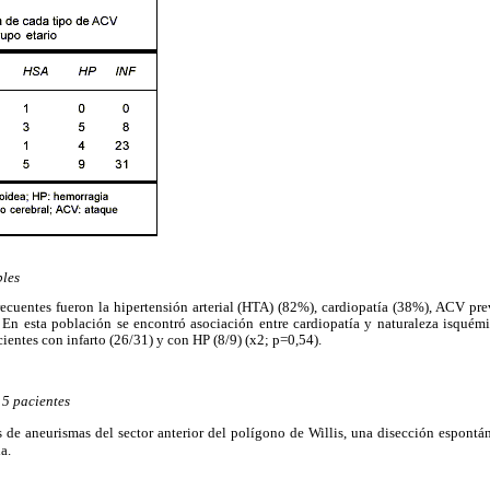
bles
frecuentes fueron la hipertensión arterial (HTA) (82%), cardiopatía (38%), ACV pr
. En esta población se encontró asociación entre cardiopatía y naturaleza isquém
ientes con infarto (26/31) y con HP (8/9) (x2; p=0,54).
5 pacientes
 de aneurismas del sector anterior del polígono de Willis, una disección espontán
a.