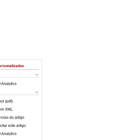
ersonalizados
 Analytics
ol (pdf)
 em XML
cias do artigo
itar este artigo
 Analytics