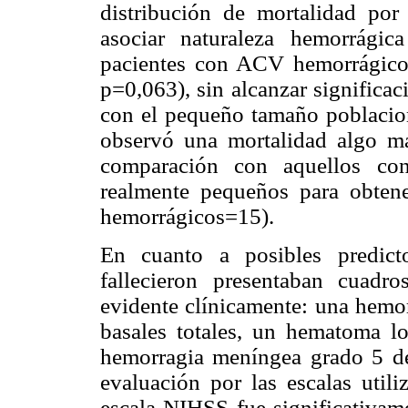
distribución de mortalidad po
asociar naturaleza hemorrági
pacientes con ACV hemorrágico
p=0,063), sin alcanzar significac
con el pequeño tamaño poblacio
observó una mortalidad algo m
comparación con aquellos c
realmente pequeños para obten
hemorrágicos=15).
En cuanto a posibles predict
fallecieron presentaban cuadr
evidente clínicamente: una hemo
basales totales, un hematoma l
hemorragia meníngea grado 5 de
evaluación por las escalas utili
escala NIHSS fue significativam