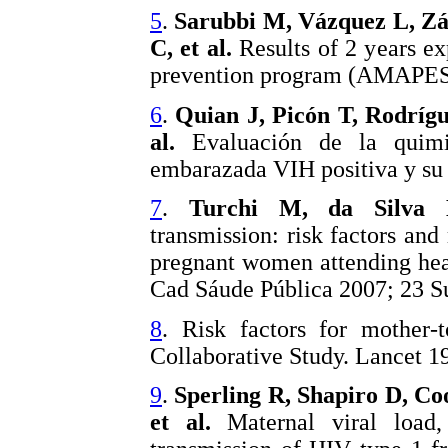
5
.
Sarubbi M, Vázquez L, Zá
C, et al.
Results of 2 years e
prevention program (AMAPES). 
6
.
Quian J, Picón T, Rodrígu
al.
Evaluación de la quimio
embarazada VIH positiva y su 
7
.
Turchi M, da Silva D
transmission: risk factors an
pregnant women attending heal
Cad Sáude Pública 2007; 23 S
8
. Risk factors for mother-
Collaborative Study. Lancet 1
9
.
Sperling R, Shapiro D, C
et al.
Maternal viral load,