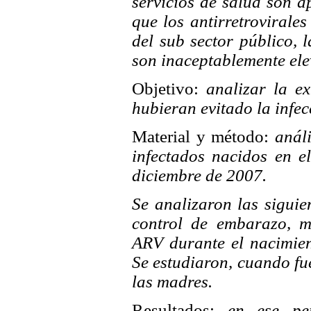
servicios de salud son a
que los antirretrovirales
del sub sector público, l
son inaceptablemente ele
Objetivo:
analizar la ex
hubieran evitado la infec
Material y método:
análi
infectados nacidos en e
diciembre de 2007.
Se analizaron las siguie
control de embarazo, me
ARV durante el nacimien
Se estudiaron, cuando fue
las madres.
Resultados:
en ese per