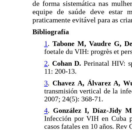
de forma sistemática nas mulhe
equipe de saúde deve estar m
praticamente evitável para as cria
Bibliografía
1
.
Tabone M, Vaudre G, Deh
foetale du VIH: progrès et per
2
.
Cohan D.
Perinatal HIV: s
11: 200-13.
3
.
Chavez A, Álvarez A, Wu
transmisión vertical de la inf
2007; 24(5): 368-71.
4
.
González I, Díaz-Jidy 
Infección por VIH en Cuba po
casos fatales en 10 años. Rev C