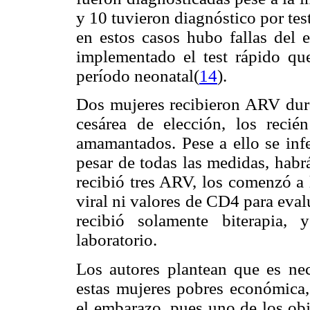
y 10 tuvieron diagnóstico por te
en estos casos hubo fallas del 
implementado el test rápido qu
período neonatal(
14
).
Dos mujeres recibieron ARV duran
cesárea de elección, los reci
amamantados. Pese a ello se inf
pesar de todas las medidas, habr
recibió tres ARV, los comenzó a 
viral ni valores de CD4 para evalu
recibió solamente biterapia,
laboratorio.
Los autores plantean que es nec
estas mujeres pobres económica, 
el embarazo, pues uno de los obj