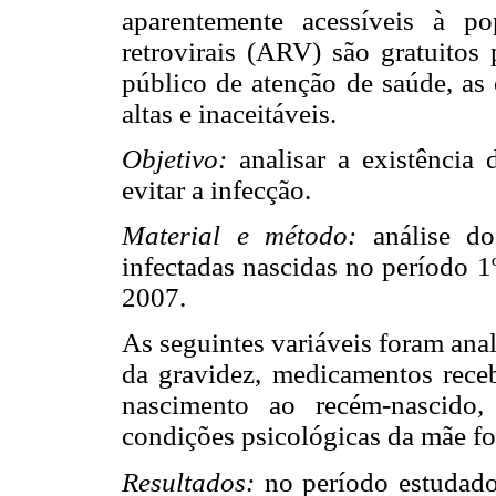
aparentemente acessíveis à p
retrovirais (ARV) são gratuitos 
público de atenção de saúde, as 
altas e inaceitáveis.
Objetivo:
analisar a existência
evitar a infecção.
Material e método:
análise do
infectadas nascidas no período 1
2007.
As seguintes variáveis foram ana
da gravidez, medicamentos rece
nascimento ao recém-nascido,
condições psicológicas da mãe f
Resultados:
no período estudado