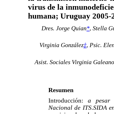
virus de la inmunodefici
humana; Uruguay 2005-
Dres. Jorge Quian
*
, Stella G
Virginia González
‡
,
Psic. Ele
Asist. Sociales Virginia Galean
Resumen
Introducción:
a pesar
Nacional de ITS.SIDA en