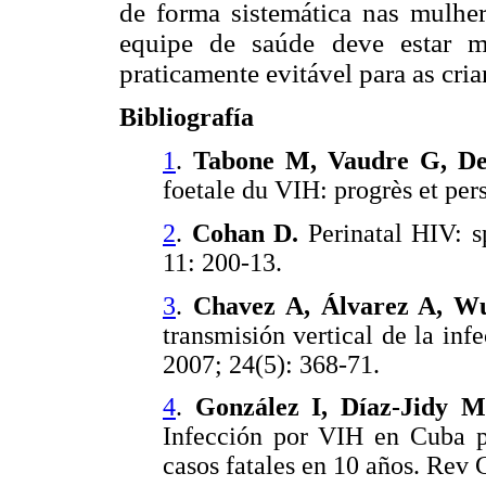
de forma sistemática nas mulhe
equipe de saúde deve estar m
praticamente evitável para as cria
Bibliografía
1
.
Tabone M, Vaudre G, Deh
foetale du VIH: progrès et per
2
.
Cohan D.
Perinatal HIV: s
11: 200-13.
3
.
Chavez A, Álvarez A, Wu
transmisión vertical de la inf
2007; 24(5): 368-71.
4
.
González I, Díaz-Jidy 
Infección por VIH en Cuba po
casos fatales en 10 años. Rev C