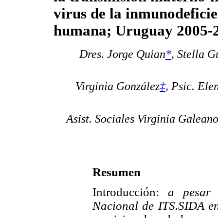
virus de la inmunodefici
humana; Uruguay 2005-
Dres. Jorge Quian
*
, Stella G
Virginia González
‡
,
Psic. Ele
Asist. Sociales Virginia Galean
Resumen
Introducción:
a pesar
Nacional de ITS.SIDA en