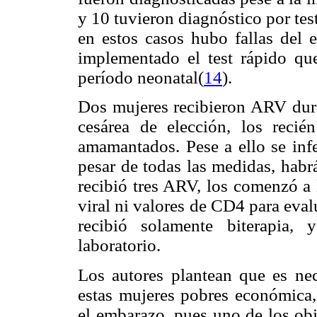
y 10 tuvieron diagnóstico por te
en estos casos hubo fallas del 
implementado el test rápido qu
período neonatal(
14
).
Dos mujeres recibieron ARV duran
cesárea de elección, los reci
amamantados. Pese a ello se inf
pesar de todas las medidas, habr
recibió tres ARV, los comenzó a 
viral ni valores de CD4 para evalu
recibió solamente biterapia,
laboratorio.
Los autores plantean que es nec
estas mujeres pobres económica, 
el embarazo, pues uno de los obj