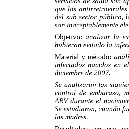
servicios de salud son a
que los antirretrovirales
del sub sector público, l
son inaceptablemente ele
Objetivo:
analizar la ex
hubieran evitado la infec
Material y método:
análi
infectados nacidos en e
diciembre de 2007.
Se analizaron las siguie
control de embarazo, me
ARV durante el nacimien
Se estudiaron, cuando fue
las madres.
Resultados:
en ese per