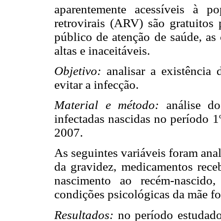
aparentemente acessíveis à p
retrovirais (ARV) são gratuitos 
público de atenção de saúde, as 
altas e inaceitáveis.
Objetivo:
analisar a existência
evitar a infecção.
Material e método:
análise do
infectadas nascidas no período 1
2007.
As seguintes variáveis foram ana
da gravidez, medicamentos rece
nascimento ao recém-nascido,
condições psicológicas da mãe f
Resultados:
no período estudado