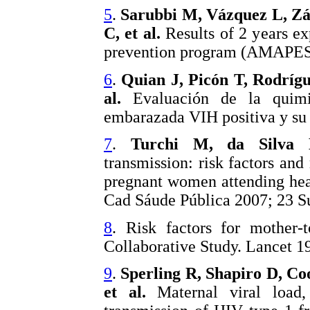
5
.
Sarubbi M, Vázquez L, Zá
C, et al.
Results of 2 years e
prevention program (AMAPES). 
6
.
Quian J, Picón T, Rodrígu
al.
Evaluación de la quimio
embarazada VIH positiva y su 
7
.
Turchi M, da Silva D
transmission: risk factors an
pregnant women attending heal
Cad Sáude Pública 2007; 23 S
8
. Risk factors for mother-
Collaborative Study. Lancet 1
9
.
Sperling R, Shapiro D, C
et al.
Maternal viral load,